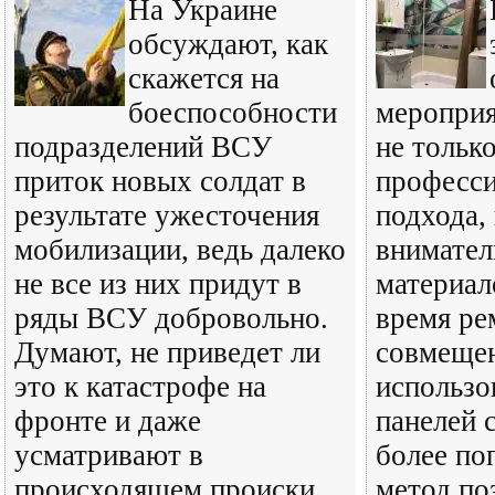
На Украине
обсуждают, как
скажется на
боеспособности
мероприя
подразделений ВСУ
не тольк
приток новых солдат в
професси
результате ужесточения
подхода, 
мобилизации, ведь далеко
внимател
не все из них придут в
материал
ряды ВСУ добровольно.
время ре
Думают, не приведет ли
совмещен
это к катастрофе на
использ
фронте и даже
панелей 
усматривают в
более по
происходящем происки
метод по