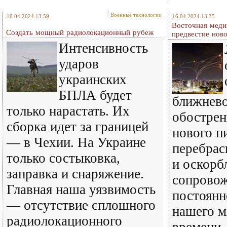
Военные технологии
16.04.2024 13:59
16.04.2024 13:35
Восточная меди
Cоздать мощный радиолокационный рубеж
предвестие нов
Интенсивность
ударов
украинских
БПЛА будет
ближнево
только нарастать. Их
обострен
сборка идет за границей
нового п
— в Чехии. На Украине
перебрас
только состыковка,
и оскорб
заправка и снаряжение.
сопровож
Главная наша уязвимость
постоянн
— отсутствие сплошного
нашего м
радиолокационного