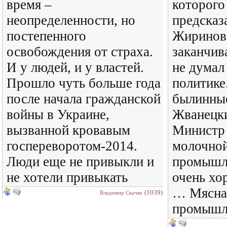
время –
которого
неопределенности, но
предсказ
постепенного
Жиринов
освобождения от страха.
заканчив
И у людей, и у властей.
не думал
Прошло чуть больше года
политике
после начала гражданской
былинные
войны в Украине,
Жванецк
вызванной кровавым
Министр 
госпереворотом-2014.
молочно
Люди еще не привыкли и
промышле
не хотели привыкать
очень хо
… Мясна
(1039)
Владимир Скачко
промышл