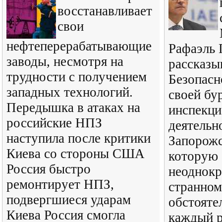
восстанавливает
свои
нефтеперерабатывающие
Рафаэль 
заводы, несмотря на
рассказы
трудности с получением
Безопас
западных технологий.
своей бу
Передышка в атаках на
инспекц
российские НПЗ
деятельн
наступила после критики
Запорож
Киева со стороны США
которую 
Россия быстро
неоднокр
ремонтирует НПЗ,
странном
подвергшиеся ударам
обстояте
Киева Россия смогла
каждый р