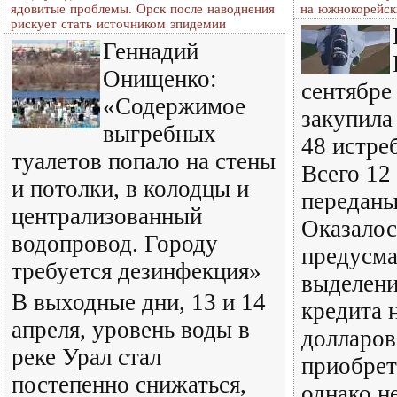
ядовитые проблемы. Орск после наводнения
на южнокорейск
рискует стать источником эпидемии
Геннадий
Онищенко:
сентябре
«Содержимое
закупил
выгребных
48 истре
туалетов попало на стены
Всего 12
и потолки, в колодцы и
переданы
централизованный
Оказалос
водопровод. Городу
предусм
требуется дезинфекция»
выделен
В выходные дни, 13 и 14
кредита 
апреля, уровень воды в
долларов
реке Урал стал
приобрет
постепенно снижаться,
однако н