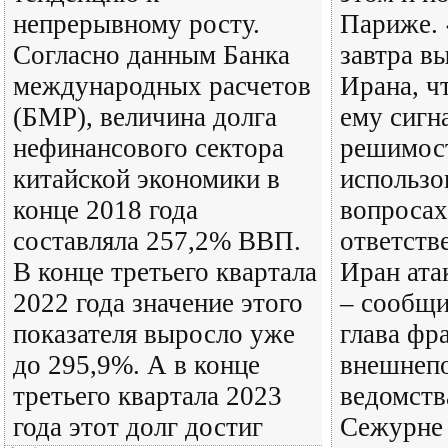
непрерывному росту.
Париже. 
Согласно данным Банка
завтра в
международных расчетов
Ирана, ч
(БМР), величина долга
ему сигн
нефинансового сектора
решимос
китайской экономики в
использо
конце 2018 года
вопросах
составляла 257,2% ВВП.
ответств
В конце третьего квартала
Иран ата
2022 года значение этого
– сообщи
показателя выросло уже
глава фр
до 295,9%. А в конце
внешнепо
третьего квартала 2023
ведомств
года этот долг достиг
Сежурне 