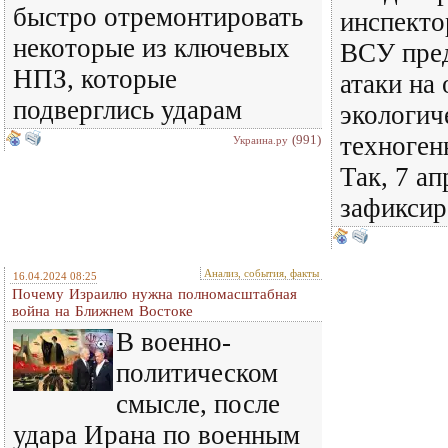
быстро отремонтировать
инспекто
некоторые из ключевых
ВСУ пре
НПЗ, которые
атаки на 
подверглись ударам
экологич
техноген
(991)
Украина.ру
Так, 7 а
зафиксир
Анализ, события, факты
16.04.2024 08:25
Почему Израилю нужна полномасштабная
война на Ближнем Востоке
В военно-
политическом
смысле, после
удара Ирана по военным