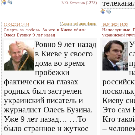
телеканал
(1273)
В.Ю. Катасонов
Анализ, события, факты
16.04.2024 14:44
16.04.2024 14:33
Смерть за любовь. За что в Киеве убили
Непослушные. 
Олеся Бузину 9 лет назад
украинской глуп
Ровно 9 лет назад
У
в Киеве у своего
с
дома во время
п
пробежки
н
фактически на глазах
российс
родных был застрелен
посколь
украинский писатель и
Киеву сис
журналист Олесь Бузина.
Это сам 
Уже 9 лет назад… …То
Кто тако
было странное и жуткое
– челове