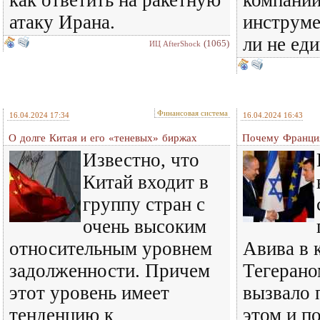
как ответить на ракетную
компани
атаку Ирана.
инструме
ли не ед
(1065)
ИЦ AfterShock
Финансовая система
16.04.2024 17:34
16.04.2024 16:43
О долге Китая и его «теневых» биржах
Почему Франция
Известно, что
Китай входит в
группу стран с
очень высоким
относительным уровнем
Авива в 
задолженности. Причем
Тегеран
этот уровень имеет
вызвало 
тенденцию к
этом и п