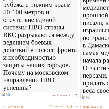
времени 
рубежа с нижним краем
медиаист
50-100 метров и
прошлой
отсутствие единой
писали, к
системы ПВО страны.
израильс
ВКС разрываются между
по иранс
ведением боевых
в Дамаске
действий в полосе фронта
самая ме
и необходимостью
начала р
защиты наших городов.
Отчасти 
Почему на московском
персами
направлении ПВО
придать 
успешны?
веса сво
(1146)
Влад Шурыгин
Анализ, события, факты
16.04.2024 12:10
16.04.2024 12:00