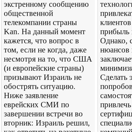
экстренному сообщению
технолог
общественной
привлека
телекомпании страны
клиентов
Kan. На данный момент
прибыль 
кажется, что вопрос в
Однако, 
том, если не когда, даже
нюансов 
несмотря на то, что США
заключае
(и европейские страны)
минимизи
призывают Израиль не
Сделать 
обострять ситуацию.
попробов
Ниже заявление
самостоя
еврейских СМИ по
привлечь
завершении встречи во
сертифи
вторник: Израиль решил,
специали