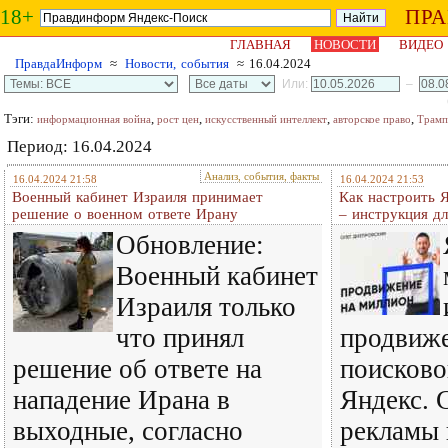
18+
ПР
ГЛАВНАЯ
НОВОСТИ
ВИДЕО
ПравдаИнформ
≈
Новости, события
≈ 16.04.2024
Или:
–
Тэги:
,
,
,
,
информационная война
рост цен
искусственный интеллект
авторское право
Трамп
Период: 16.04.2024
Анализ, события, факты
16.04.2024 21:58
16.04.2024 21:53
Военный кабинет Израиля принимает
Как настроить 
решение о военном ответе Ирану
– инструкция д
Обновление:
Военный кабинет
Израиля только
что принял
продвиже
решение об ответе на
поисково
нападение Ирана в
Яндекс. 
выходные, согласно
рекламы 