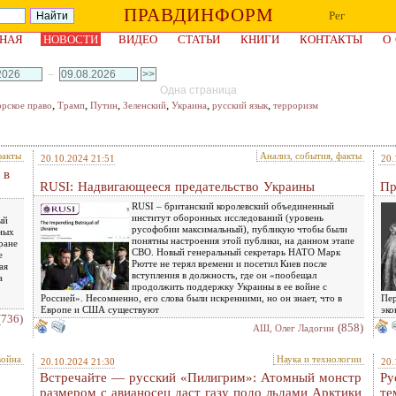
ПРАВДИНФОРМ
Рег
НАЯ
НОВОСТИ
ВИДЕО
СТАТЬИ
КНИГИ
КОНТАКТЫ
О
–
Одна страница
,
,
,
,
,
,
орское право
Трамп
Путин
Зеленский
Украина
русский язык
терроризм
факты
Анализ, события, факты
20.10.2024 21:51
20.
 в
RUSI: Надвигающееся предательство Украины
Пр
RUSI – британский королевский объединенный
институт оборонных исследований (уровень
ый
русофобии максимальный), публикую чтобы были
ных
понятны настроения этой публики, на данном этапе
ране
СВО. Новый генеральный секретарь НАТО Марк
е
Рютте не терял времени и посетил Киев после
ая
вступления в должность, где он «пообещал
а
продолжить поддержку Украины в ее войне с
Россией». Несомненно, его слова были искренними, но он знает, что в
Пер
Европе и США существуют
эко
(736)
(858)
АШ, Олег Ладогин
ойна
Наука и технологии
20.10.2024 21:30
20.
Встречайте — русский «Пилигрим»: Атомный монстр
Ру
размером с авианосец даст газу подо льдами Арктики
те