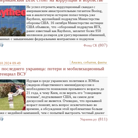
ериканский ВПК стоит на коррупции и воровстве
Не успел отгреметь коррупционный скандал с
американским авиастроительным гигантом Boeing,
как в аналогичную историю попал теперь уже
Raytheon, крупнейший подрядчик Министерства
обороны США. 16 октября Министерство юстиции
США объявило, что «оборонный подрядчик RTX,
ранее известный как Raytheon, заплатит более 950
миллионов долларов для урегулирования обвинений,
занных с завышенными федеральными контрактами и подкупом
(807)
Фонд СК
Анализ, события, факты
10.2024 09:49
 последнего украинца: потери и мобилизационный
тенциал ВСУ
Идущая в среде украинских политиков и ЛОМов
(лидеров общественного мнения)дискуссия о
необходимости понижения призывного возраста до
21 года, к чему Киев, если верить его "говорящим
головам", подталкивают США, на самом деле
дискуссией не является. Очевидно, что призывной
возраст понизят, весь вопрос исключительно во
времени, а обсуждения этой проблематики больше
жи с медийной кампанией, чем с попыткой выстроить честный диалог
(811)
Украина.ру