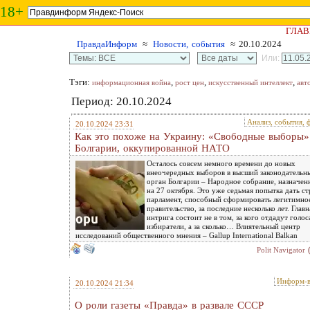
18+
ГЛАВ
ПравдаИнформ
≈
Новости, события
≈ 20.10.2024
Или:
Тэги:
,
,
,
информационная война
рост цен
искусственный интеллект
авт
Период: 20.10.2024
Анализ, события, 
20.10.2024 23:31
Как это похоже на Украину: «Свободные выборы»
Болгарии, оккупированной НАТО
Осталось совсем немного времени до новых
внеочередных выборов в высший законодательн
орган Болгарии – Народное собрание, назначен
на 27 октября. Это уже седьмая попытка дать ст
парламент, способный сформировать легитимно
правительство, за последние несколько лет. Главн
интрига состоит не в том, за кого отдадут голос
избиратели, а за сколько… Влиятельный центр
исследований общественного мнения – Gallup International Balkan
Polit Navigator
Информ-в
20.10.2024 21:34
О роли газеты «Правда» в развале СССР