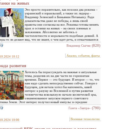
танки на живых
Это просто поразительно, как похожи два режима –
украинский и израильский, а также их лидеры –
Владимир Зеленский и Биньямин Нетаньяху. Ради
доказательства даже не победы, а лишь своей
правоты они согласны на все. Режимы готовы менять
прах и останки на живых – на своих пленных и
заложников. Абсолютно не заботясь о
чистоплотности и моральности подобных деяний. А
еры то ли делают вид, что не знают, о чем идет речь, и отмалчиваются
(820)
Владимир Скачко
Анализ, события, факты
10.2024 10:12
иада развития
Хотелось бы порассуждать на важные и актуальные
темы, разделив их на две части по горизонтам
времени. Первое — это будущее. И второе — то, что
нам надо сделать непосредственно сейчас. Говоря о
будущем, для начала хотел бы напомнить, какой
интерес к разуму во Вселенной и путям развития
человечества всколыхнуло начало космической эры,
ознаменованное запуском первого советского
тника Земли. Этот интерес получил новый импульс в середине
(790)
Газета «Завтра»
Военные технологии
10.2024 10:00