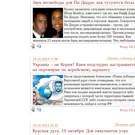
Звук несвободы для Пи Дидди: как тусуются бесы
Нужно прояснить ситуацию относительно рэпп
Шона Комбса, известного так же, как Пафф Дэд
Пи Дидди. Напомню, что его обвиняют в насили
похищении людей и торговле людьми. Говорится
Пи Дидди устраивал вечеринки – оргии, где
употребляли запрещённые вещества и насиловали
том числе, несовершеннолетних. Против рэпера
намерены подать иски более 100 человек. Как
минимум 25 жертв могли быть несовершеннолетними. Что любопытн
Фонд СК
Анализ, события, 
20.10.2024 17:08
Украина – не Корея? Киев подспудно настраивает
на перемирие по корейскому варианту
После представления Зеленским «Плана победы»
Верховной раде стало очевидным, что его
реализация практически невозможна, а многие
положения являются изначально мертворождён
Рано или поздно киевской власти придется либо
смириться с потерей части территории бывшей
Украинской ССР, либо полностью потерять свою
незалежность, войдя в состав РФ
Фонд СК
Военные дей
20.10.2024 10:10
Курская дуга, 19 октября: Для оккупантов утро