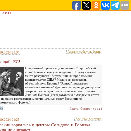
 САЙТЕ
Анализ, события, факты
10.2024 21:37
ощай, ЕС!
Грандиозный проект под названием "Европейский
союз" близок к этапу ликвидации. Почему светлая
мечта разрушена? Внутренние ли проблемы или
вмешательство США? Можно ли возродить
объединённую Европу? "Завтра" предлагает
вниманию читателей фрагменты перевода дискуссии
Ульрике Беаты Геро с малайзийским политологом
Джоном Пангом (исследователем в Академии штата
ак, ранее возглавлявшим региональный совет Всемирного
номического форума).
(882)
Газета «Завтра»
Военные действия
10.2024 21:25
сские ворвались в центры Селидово и Горняка,
мпа не снижают