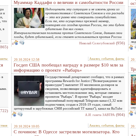
Муаммар Каддафи о величии и самобытности России
ос
ера
Недооценить эту ситуацию и не извлечь уроки из
ди и
противостояния с Советским Союзом и его распада
и,
— это все равно что совершить самоубийство.
, что
Если те, кто осуществил прежний маневр,
повторят его сегодня против России, то это будет
, в
губительно для них самих.
Империалистическая политика против Советского Союза, давшая свои
плоды, будет губительной, если станет использоваться против России
о
лид
(956)
Николай Сологубовский
4
(865)
факты
Анализ, события, факты
20.10.2024 12:58
20.
ся
Госдеп США пообещал награду в размере $10 млн за
Тр
информацию о проекте «Рыбарь»
 в
Государственный департамент сообщил, что в рамках
программы Rewards for Justice ("Вознаграждение за
правосудие") выплатит 10 миллионов долларов за
ными.
сведения, позволяющие идентифицировать и
установить местоположение лиц, которые связаны с
проектом "Рыбарь". В проект "Рыбарь" входят
одноимённый популярный Telegram-канал (1,32 млн
подписчиков; создан в 2018-19 годах; самый
спу
цитируемый в зарубежных СМИ российский ТГ-канал"), канал на RuTube
(722)
(904)
А.И. газета ЗАВТРА
ствия
Анализ, события, факты
20.10.2024 10:05
20.
С почином: В Одессе застрелили могилизатора. Кто