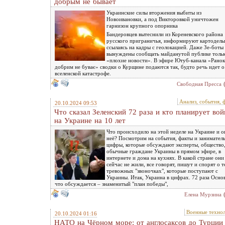
добрым не бывает
Украинские силы вторжения выбиты из
Новоивановки, а под Викторовкой уничтожен
гарнизон крупного опорника
Бандеровцев вытеснили из Кореневского района
русского приграничья, информируют картоделы
ссылаясь на кадры с геолокацией. Даже Зе-боты
вынуждены сообщать майданутой публике толь
«плохие новости». В эфире Ютуб-канала «Ранок
добрим не буває» сводки о Курщине подаются так, будто речь идет о
вселенской катастрофе.
Свободная Пресса
Анализ, события, 
20.10.2024 09:53
Что сказал Зеленский 72 раза и кто планирует вой
на Украине на 10 лет
Что происходило на этой неделе на Украине и о
неё? Посмотрим на события, факты и занимател
цифры, которые обсуждают эксперты, общество
обычные граждане Украины в прямом эфире, в
интернете и дома на кухнях. В какой стране они
сейчас не жили, все говорят, пишут и спорят о т
тревожных "звоночках", которые поступают с
Украины. Итак, Украина в цифрах. 72 раза Осно
что обсуждается – знаменитый "план победы",
Елена Мурзина
Военные техно
20.10.2024 01:16
НАТО на Чёрном море: от англосаксов до Турции