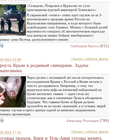
«Селидово, Покровск и Курахово по сути
приговорены курской авантюрой Зеленского»
В украинской «телеге» опять идет скулеж из-за 3-
километрового прорыва армии России на
Кураховском направлении, в ходе которого было
освобождено село Зоряное. Можно с большой долей
вероятности говорить об автоматическом переходе
под контроль наших бойцов левобережного
рмана» реки Волчья, расположенного южнее.
(832)
Свободная Пресса
Анализ, события, факты
10.2024 21:09
рнуть Крым в родимый свинарник. Задача
выполнима
Через десять с половиной лет после исторического
воссоединения Крыма с Россией в Киеве начали о
чем-то догадываться. Например, о том, что
вернуться пить кофе на ялтинской набережной на
броне натовских танков — идея столь же
утопическая, как и озеленение Луны в обозримом
будущем. Что главная битва за Крым должна
произойти не на полях сражений, а в головах людей.
такому случаю в пресс-центре одной из киевских медиапомоек
тоялась презентация
(798)
Александр Ростовцев
Анализ, события, факты
10.2024 17:10
рговцы прахом. Киев и Тель-Авив готовы менять