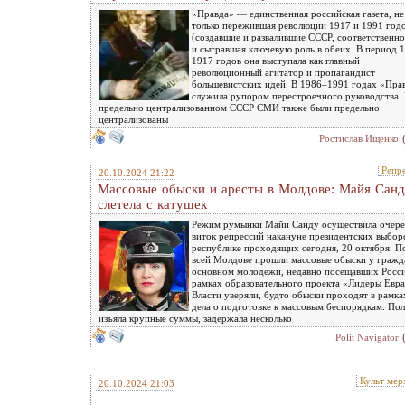
«Правда» — единственная российская газета, не
только пережившая революции 1917 и 1991 год
(создавшие и развалившие СССР, соответственно
и сыгравшая ключевую роль в обеих. В период 
1917 годов она выступала как главный
революционный агитатор и пропагандист
большевистских идей. В 1986–1991 годах «Пра
служила рупором перестроечного руководства.
предельно централизованном СССР СМИ также были предельно
централизованы
Ростислав Ищенко
Репр
20.10.2024 21:22
Массовые обыски и аресты в Молдове: Майя Сан
слетела с катушек
Режим румынки Майи Санду осуществила очер
виток репрессий накануне президентских выбор
республике проходящих сегодня, 20 октября. П
всей Молдове прошли массовые обыски у гражда
основном молодежи, недавно посещавших Росси
рамках образовательного проекта «Лидеры Евра
Власти уверяли, будто обыски проходят в рамка
дела о подготовке к массовым беспорядкам. По
изъяла крупные суммы, задержала несколько
Polit Navigator
Культ мер
20.10.2024 21:03