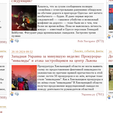
Ам
следующий?
Казалось, что за сухим сообщением полиции
«покойник с огнестрельными ранениями обнаружен
на обочине дороги в пригороде Одессы» нет ничего
необычного — будни. И даже первые версии
следователей — «заказное убийство и возможный
,
конфликт на дороге» — тоже были ни о чем, тем
более во время войны. Пока не выяснилась личность
ко
жмура — известный в Одессе персонаж Геннадий
свя
Бейбутян. Фигурант ряда криминальных скандалов. Застрелен тремя
пулями
(973)
Polit Navigator
(898)
факты
Анализ, события, факты
20.10.2024 09:52
20.
ну
Западная Украина за минувшую неделю: Прокуроры-
До
"инвалиды" ​​и атака застройщиков на центр Львова
по
коло
Прокуратура Хмельницкой области не могла выявить
ьные
схему по предоставлению фиктивной инвалидности
,
уклонистам по причине прямой причастности к этой
схеме: почти 50 прокуроров и их жён, которые тоже
 бы
стали "инвалидами". Как в Хмельницком прокуроры и
ех
их жёны стали "инвалидами" В Хмельницкой области
получил продолжение коррупционный скандал по
вное,
поводу деятельности руководителя областной
схо
(761)
Украина.ру
(908)
логии
 и