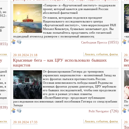
«Газпром» и «Курчатовский институт» поддержали
ов
проект, который кажется для нынешней России
), но
абсолютной фантастикой
1912–
От планов, которыми поделился президент
Национального исследовательского центра
«Курчатовский институт», член-корреспондент РАН
вда»
Михаил Ковальчук, буквально захватывает дух. Вы
 В
только попытайтесь представить себе гигантский
подводный атомоход размером с полноценный авианосец
«ка
(1051)
Свободная Пресса
(855)
ессии
Анализ, события, факты
20.10.2024 21:18
20.
ду
Крысиные бега – как ЦРУ использовало бывших
Ве
нацистов
не
едной
От финансирования Гитлера до тренировок
ов в
украинских националистов – коллективный Запад на
о
всех фронтах пытался противостоять России.
н, в
Осознав невозможность победы нашей Родины на
ю, в
военных фронтах руками диктатора, ЦРУ вербовало
зии».
его бывших последователей, чтобы они продолжали
х
его дело в разных уголках планеты.
лиция
«ПолитНавигатор» продолжает публикацию
расследования послевоенных связей пособников Гитлера со спецслужбами
По 
Запада
сос
(839)
(726)
Polit Navigator
зости
Анализ, события, факты
20.10.2024 17:33
20.
То