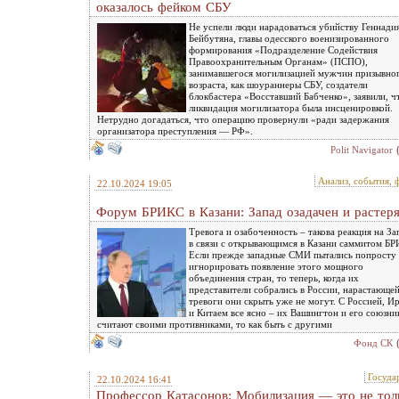
оказалось фейком СБУ
Не успели люди нарадоваться убийству Геннади
Бейбутяна, главы одесского военизированного
формирования «Подразделение Содействия
Правоохранительным Органам» (ПСПО),
занимавшегося могилизацией мужчин призывно
возраста, как шоураннеры СБУ, создатели
блокбастера «Восставший Бабченко», заявили, ч
ликвидация могилизатора была инсценировкой.
Нетрудно догадаться, что операцию провернули «ради задержания
организатора преступления — РФ».
Polit Navigator
Анализ, события, 
22.10.2024 19:05
Форум БРИКС в Казани: Запад озадачен и растер
Тревога и озабоченность – такова реакция на За
в связи с открывающимся в Казани саммитом БР
Если прежде западные СМИ пытались попросту
игнорировать появление этого мощного
объединения стран, то теперь, когда их
представители собрались в России, нарастающе
тревоги они скрыть уже не могут. С Россией, И
и Китаем все ясно – их Вашингтон и его союзни
считают своими противниками, то как быть с другими
Фонд СК
Госуда
22.10.2024 16:41
Профессор Катасонов: Мобилизация — это не тол