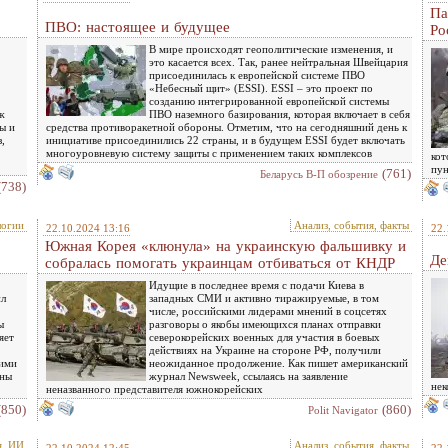
Па
ПВО: настоящее и будущее
Ро
В мире происходят геополитические изменения, и
это касается всех. Так, ранее нейтральная Швейцария
присоединилась к европейской системе ПВО
«Небесный щит» (ESSI). ESSI – это проект по
созданию интегрированной европейской системы
ж
ПВО наземного базирования, которая включает в себя
ы и
средства противоракетной обороны. Отметим, что на сегодняшний день к
,
инициативе присоединились 22 страны, и в будущем ESSI будет включать
многоуровневую систему защиты с применением таких комплексов
кот
пун
(761)
Беларусь В-П обозрение
(738)
логии
Анализ, события, факты
22.10.2024 13:16
22.
Южная Корея «клюнула» на украинскую фальшивку и
Де
собралась помогать украинцам отбиваться от КНДР
Идущие в последнее время с подачи Киева в
ил
западных СМИ и активно тиражируемые, в том
числе, российскими лидерами мнений в соцсетях
ы
разговоры о якобы имеющихся планах отправки
яет
северокорейских военных для участия в боевых
действиях на Украине на стороне РФ, получили
кими
неожиданное продолжение. Как пишет американский
ины
журнал Newsweek, ссылаясь на заявление
нек
неназванного представителя южнокорейских
(850)
(860)
Polit Navigator
я, ИИ
Анализ, события, факты