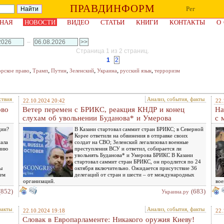
ПРАВДИНФОРМ
Рег
НАЯ
НОВОСТИ
ВИДЕО
СТАТЬИ
КНИГИ
КОНТАКТЫ
О
–
Страница 1 из 2 страниц.
1
2
,
,
,
,
,
,
орское право
Трамп
Путин
Зеленский
Украина
русский язык
терроризм
ствия
Анализ, события, факты
22.10.2024 20:42
22.
ово
Ветер перемен с БРИКС, реакция КНДР и конец
На
слухам об увольнении Буданова* и Умерова
с 
ции?
В Казани стартовал саммит стран БРИКС; в Северной
Корее ответили на обвинения в отправке своих
нала
солдат на СВО; Зеленский легализовал военные
нию
преступления ВСУ и ответил, собирается ли
увольнять Буданова* и Умерова БРИКС В Казани
стартовал саммит стран БРИКС, он продлится по 24
ы
октября включительно. Ожидается присутствие 36
дем
делегаций от стран и шести – от международных
организаций.
вое
(852)
(683)
Украина.ру
факты
Анализ, события, факты
22.10.2024 19:18
22.
Словак в Европарламенте: Никакого оружия Киеву!