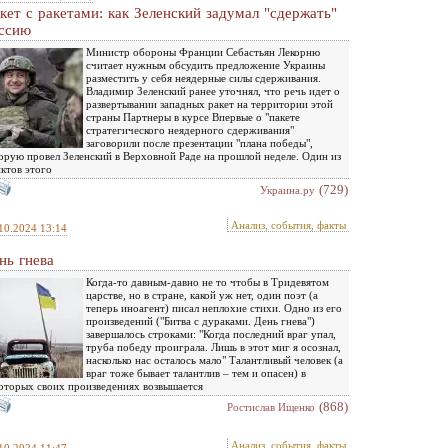
кет с ракетами: как Зеленский задумал "сдержать"
ссию
Министр обороны Франции Себастьян Лекорню
считает нужным обсудить предложение Украины
разместить у себя неядерные силы сдерживания.
Владимир Зеленский ранее уточнял, что речь идет о
развертывании западных ракет на территории этой
страны Партнеры в курсе Впервые о "пакете
стратегического неядерного сдерживания"
заговорили после презентации "плана победы",
орую провел Зеленский в Верховной Раде на прошлой неделе. Один из
ктов этого
(729)
Украина.ру
Анализ, события, факты
10.2024 13:14
нь гнева
Когда-то давным-давно не то чтобы в Тридевятом
царстве, но в стране, какой уж нет, один поэт (а
теперь иноагент) писал неплохие стихи. Одно из его
произведений ("Битва с дураками. День гнева")
завершалось строками: "Когда последний враг упал,
труба победу проиграла. Лишь в этот миг я осознал,
насколько нас осталось мало" Талантливый человек (а
враг тоже бывает талантлив – тем и опасен) в
оторых своих произведениях возвышается
(868)
Ростислав Ищенко
Анализ, события, факты