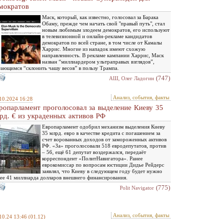
мократов
Маск, который, как известно, голосовал за Барака
Обаму, прежде чем начать свой "правый путь", стал
новым любимым злодеем демократов, его используют
в телевизионной и онлайн-рекламе кандидатов
демократов по всей стране, в том числе от Камалы
Харрис. Многие из нападок имеют схожую
направленность. В рекламе кампании Харрис, Маск
назван “миллиардером ультраправых взглядов”,
ающимся “склонить чашу весов” в пользу Трампа.
(747)
АШ, Олег Ладогин
Анализ, события, факты
10.2024 16:28
ропарламент проголосовал за выделение Киеву 35
рд. € из украденных активов РФ
Европарламент одобрил механизм выделения Киеву
35 млрд. евро в качестве кредита с погашением за
счет ворованных доходов от замороженных активов
РФ. «За» проголосовали 518 евродепутатов, против
– 56, ещё 61 депутат воздержался, передаёт
корреспондент «ПолитНавигатора». Ранее
еврокомиссар по вопросам юстиции Дидье Рейдерс
заявлял, что Киеву в следующем году будет нужно
ее 41 миллиарда долларов внешнего финансирования.
(775)
Polit Navigator
Анализ, события, факты
10.24 13:46
(01.12)