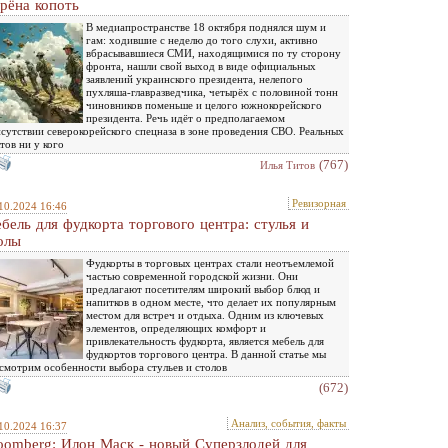
рёна копоть
В медиапространстве 18 октября поднялся шум и
гам: ходившие с неделю до того слухи, активно
вбрасывавшиеся СМИ, находящимися по ту сторону
фронта, нашли свой выход в виде официальных
заявлений украинского президента, нелепого
пухляша-главразведчика, четырёх с половиной тонн
чиновников поменьше и целого южнокорейского
президента. Речь идёт о предполагаемом
сутствии северокорейского спецназа в зоне проведения СВО. Реальных
тов ни у кого
(767)
Илья Титов
Ревизорная
10.2024 16:46
бель для фудкорта торгового центра: стулья и
олы
Фудкорты в торговых центрах стали неотъемлемой
частью современной городской жизни. Они
предлагают посетителям широкий выбор блюд и
напитков в одном месте, что делает их популярным
местом для встреч и отдыха. Одним из ключевых
элементов, определяющих комфорт и
привлекательность фудкорта, является мебель для
фудкортов торгового центра. В данной статье мы
смотрим особенности выбора стульев и столов
(672)
Анализ, события, факты
10.2024 16:37
oomberg: Илон Маск - новый Суперзлодей для