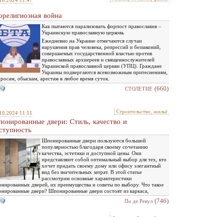
10.2024 11:47
орелигиозная война
Как пытаются парализовать форпост православия –
Украинскую православную церковь
Ежедневно на Украине отмечаются случаи
нарушения прав человека, репрессий и беззаконий,
совершаемых государственной властью против
православных архиереев и священнослужителей
Украинской православной церкви (УПЦ). Граждане
Украины подвергаются всевозможным притеснениям,
росам, обыскам, арестам в любое время суток.
(660)
СТОЛЕТИЕ
Строительство, жильё
10.2024 11:11
онированные двери: Стиль, качество и
ступность
Шпонированные двери пользуются большой
популярностью благодаря своему сочетанию
качества, эстетики и доступной цены. Они
представляют собой оптимальный выбор для тех, кто
хочет придать своему дому или офису элегантный
вид без значительных затрат. В этой статье
рассмотрим основные характеристики
нированных дверей, их преимущества и советы по выбору. Что такое
нированные двери? Шпонированные двери состоят из каркаса,
(746)
По де Ревул