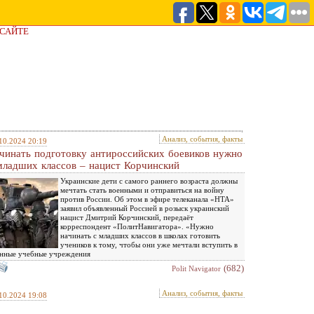
 САЙТЕ
Анализ, события, факты
10.2024 20:19
чинать подготовку антироссийских боевиков нужно
младших классов – нацист Корчинский
Украинские дети с самого раннего возраста должны
мечтать стать военными и отправиться на войну
против России. Об этом в эфире телеканала «НТА»
заявил объявленный Россией в розыск украинский
нацист Дмитрий Корчинский, передаёт
корреспондент «ПолитНавигатора». «Нужно
начинать с младших классов в школах готовить
учеников к тому, чтобы они уже мечтали вступить в
нные учебные учреждения
(682)
Polit Navigator
Анализ, события, факты
10.2024 19:08