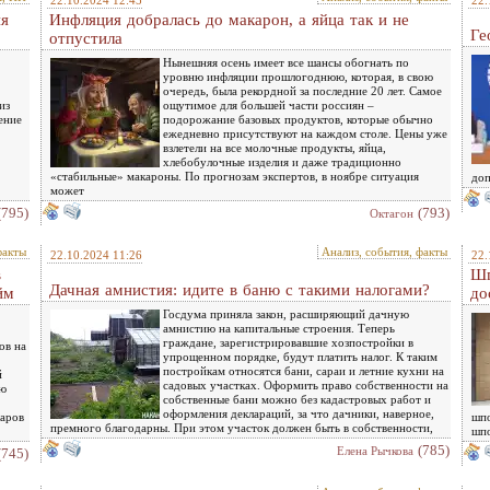
22.10.2024 12:45
22.
ия
Инфляция добралась до макарон, а яйца так и не
Ге
отпустила
Нынешняя осень имеет все шансы обогнать по
уровню инфляции прошлогоднюю, которая, в свою
очередь, была рекордной за последние 20 лет. Самое
из
ощутимое для большей части россиян –
ение
подорожание базовых продуктов, которые обычно
ежедневно присутствуют на каждом столе. Цены уже
взлетели на все молочные продукты, яйца,
хлебобулочные изделия и даже традиционно
«стабильные» макароны. По прогнозам экспертов, в ноябре ситуация
доп
может
(795)
(793)
Октагон
факты
Анализ, события, факты
22.10.2024 11:26
22.
в
Шп
Дачная амнистия: идите в баню с такими налогами?
йм
до
Госдума приняла закон, расширяющий дачную
амнистию на капитальные строения. Теперь
граждане, зарегистрировавшие хозпостройки в
ов на
упрощенном порядке, будут платить налог. К таким
постройкам относятся бани, сараи и летние кухни на
й
садовых участках. Оформить право собственности на
ью
собственные бани можно без кадастровых работ и
оформления деклараций, за что дачники, наверное,
ларов
шпо
премного благодарны. При этом участок должен быть в собственности,
шпо
(785)
Елена Рычкова
(745)