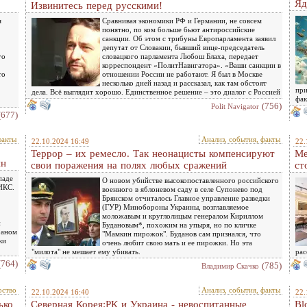
Яд
Извинитесь перед русскими!
я
Сравнивая экономики РФ и Германии, не совсем
понятно, по ком больше бьют антироссийские
санкции. Об этом с трибуны Европарламента заявил
депутат от Словакии, бывший вице-председатель
го
словацкого парламента Любош Блаха, передает
корреспондент «ПолитНавигатора». «Ваши санкции в
то
отношении России не работают. Я был в Москве
несколько дней назад и рассказал, как там обстоят
при
дела. Всё выглядит хорошо. Единственное решение – это диалог с Россией
фак
(756)
Polit Navigator
(677)
факты
Анализ, события, факты
22.10.2024 16:49
22.
Террор – их ремесло. Так неонацисты компенсируют
Ме
ян
свои поражения на полях любых сражений
ст
паде
О новом убийстве высокопоставленного российского
ИКС.
военного в яблоневом саду в селе Супонево под
Брянском отчиталось Главное управление разведки
(ГУР) Минобороны Украины, возглавляемое
моложавым и круглолицым генералом Кириллом
й
Будановым*, похожим на упыря, но по кличке
раном
"Мамкин пирожок". Буданов сам признался, что
ки
очень любит свою мать и ее пирожки. Но эта
"милота" не мешает ему убивать.
рас
(764)
(785)
Владимир Скачко
рство
Анализ, события, факты
22.10.2024 16:40
22.
ько
Северная Корея:РК и Украина - невоспитанные
Bl