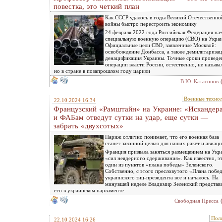
повестка, это четкий план
Как СССР удалось в годы Великой Отечественно
войны быстро перестроить экономику
24 февраля 2022 года Российская Федерация на
специальную военную операцию (СВО) на Украи
Официальные цели СВО, заявленные Москвой:
освобождение Донбасса, а также демилитаризац
денацификация Украины. Точные сроки проведе
операции власти России, естественно, не называ
но в стране в позапрошлом году царили
В.Ю. Катасонов
Военные техно
22.10.2024 16:34
Французский «Рамштайн» на Украине: «Искандер
и ФАБам отведут сутки на удар, еще сутки —
забрать «двухсотых»
Париж отлично понимает, что его военная база
станет законной целью для наших ракет и авиац
Франция призвала заняться размещением на Укр
«сил неядерного сдерживания». Как известно, э
один из пунктов «плана победы» Зеленского.
Собственно, с этого пресловутого «Плана побе
украинского зиц-президента все и началось. На
минувшей неделе Владимир Зеленский представ
его в украинском парламенте.
Свободная Пресса
Пол
22.10.2024 16:26