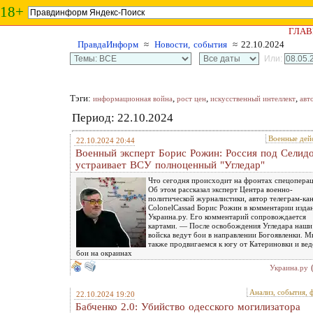
18+
ГЛАВ
ПравдаИнформ
≈
Новости, события
≈ 22.10.2024
Или:
Тэги:
,
,
,
информационная война
рост цен
искусственный интеллект
авт
Период: 22.10.2024
Военные дей
22.10.2024 20:44
Военный эксперт Борис Рожин: Россия под Селид
устраивает ВСУ полноценный "Угледар"
Что сегодня происходит на фронтах спецопера
Об этом рассказал эксперт Центра военно-
политической журналистики, автор телеграм-ка
ColonelCassad Борис Рожин в комментарии изда
Украина.ру. Его комментарий сопровождается
картами. — После освобождения Угледара наши
войска ведут бои в направлении Богоявленки. М
также продвигаемся к югу от Катериновки и ве
бои на окраинах
Украина.ру
Анализ, события, 
22.10.2024 19:20
Бабченко 2.0: Убийство одесского могилизатора