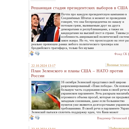
Решающая стадия президентских выборов в США
Почти про каждую президентскую кампанию в
Соединённых Штатах в момент ее проведения
говорят, что она беспрецедентна по накалу и
потокам грязи, выливаемым друг на друга
демократами и республиканцами, а также их
кандидатами на высший пост в стране. Таковы у
особенность американской политической систем
закон жанра. Но то, что происходило на этот раз
реально превзошло рамки любого политического триллера или
бродвейского трагифарса, только без музыки
Фонд СК
Военные техно
22.10.2024 13:17
План Зеленского и планы США – НАТО против
России
16 октября Зеленский представил свой широко
разрекламированный «План победы». Он излож
большую часть содержания плана в своей речи в
украинском парламенте. Речь раскрыла масштаб
огромного объема просьб, которые он предъявл
западным союзникам, даже если большинство
пунктов уже являются долгосрочными украинс
требованиями. В своей речи в парламенте Укра
Зеленский пытался сплотить поддержку идеи, что Киев может
Владимир Овчинский
Цифровизаци