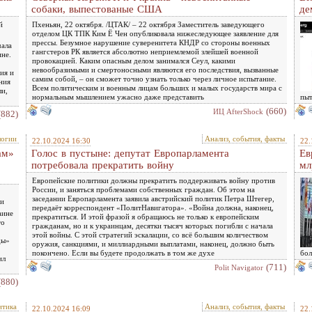
собаки, выпестованые США
де
й
Пхеньян, 22 октября. /ЦТАК/ – 22 октября Заместитель заведующего
отделом ЦК ТПК Ким Ё Чен опубликовала нижеследующее заявление для
прессы. Безумное нарушение суверенитета КНДР со стороны военных
чала
гангстеров РК является абсолютно неприемлемой злейшей военной
не.
провокацией. Каким опасным делом занимался Сеул, какими
невообразимыми и смертоносными являются его последствия, вызванные
ия и
самим собой, – он сможет точно узнать только через личное испытание.
ния
Всем политическим и военным лицам больших и малых государств мира с
ли,
нормальным мышлением ужасно даже представить
пыт
(660)
ИЦ AfterShock
(882)
логии
Анализ, события, факты
22.10.2024 16:30
22.
ам»
Голос в пустыне: депутат Европарламента
Ев
потребовала прекратить войну
мл
Европейские политики должны прекратить поддерживать войну против
России, и заняться проблемами собственных граждан. Об этом на
заседании Европарламента заявила австрийский политик Петра Штегер,
ии
передаёт корреспондент «ПолитНавигатора». «Война должна, наконец,
аине
прекратиться. И этой фразой я обращаюсь не только к европейским
то
гражданам, но и к украинцам, десятки тысяч которых погибли с начала
этой войны. С этой стратегий эскалации, со всё большим количеством
ды»
оружия, санкциями, и миллиардными выплатами, наконец, должно быть
покончено. Если вы будете продолжать в том же духе
бол
ил
(711)
Polit Navigator
(880)
итика
Анализ, события, факты
22.10.2024 16:09
22.