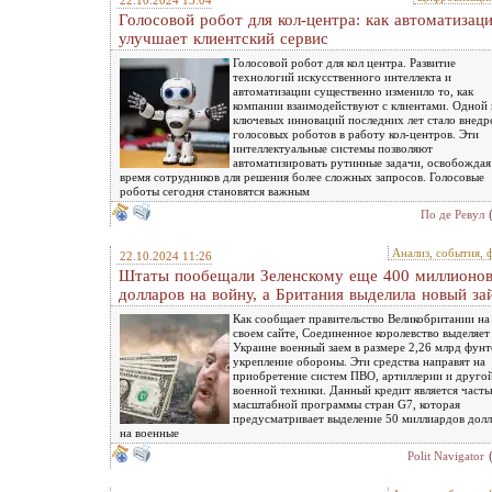
22.10.2024 13:04
Голосовой робот для кол-центра: как автоматизац
улучшает клиентский сервис
Голосовой робот для кол центра. Развитие
технологий искусственного интеллекта и
автоматизации существенно изменило то, как
компании взаимодействуют с клиентами. Одной 
ключевых инноваций последних лет стало внедр
голосовых роботов в работу кол-центров. Эти
интеллектуальные системы позволяют
автоматизировать рутинные задачи, освобождая
время сотрудников для решения более сложных запросов. Голосовые
роботы сегодня становятся важным
По де Ревул
Анализ, события, 
22.10.2024 11:26
Штаты пообещали Зеленскому еще 400 миллионо
долларов на войну, а Британия выделила новый за
Как сообщает правительство Великобритании на
своем сайте, Соединенное королевство выделяет
Украине военный заем в размере 2,26 млрд фунт
укрепление обороны. Эти средства направят на
приобретение систем ПВО, артиллерии и друго
военной техники. Данный кредит является част
масштабной программы стран G7, которая
предусматривает выделение 50 миллиардов дол
на военные
Polit Navigator