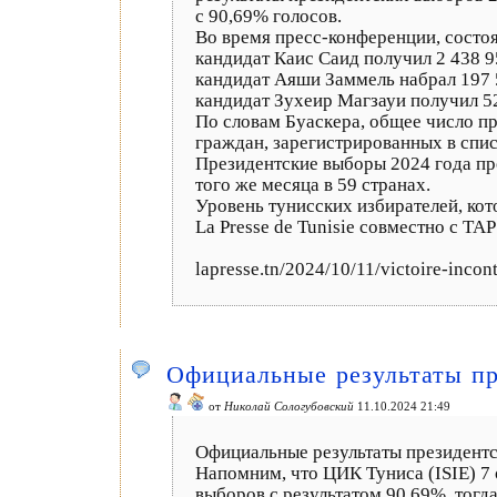
с 90,69% голосов.
Во время пресс-конференции, состоя
кандидат Каис Саид получил 2 438 9
кандидат Аяши Заммель набрал 197 5
кандидат Зухеир Магзауи получил 52
По словам Буаскера, общее число пр
граждан, зарегистрированных в спис
Президентские выборы 2024 года про
того же месяца в 59 странах.
Уровень тунисских избирателей, кот
La Presse de Tunisie совместно с TAP
lapresse.tn/2024/10/11/victoire-incont
Официальные результаты пр
от
Николай Сологубовский
11.10.2024 21:49
Официальные результаты президентск
Напомним, что ЦИК Туниса (ISIE) 7 
выборов с результатом 90,69%, тогд