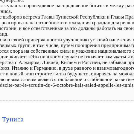
выступал за справедливое распределение богатств между р
ниса.
е выборов встреча Главы Тунисской Республики и Главы Пра
е реагировать на потребности и ожидания граждан для реше
стории, и все ответственные за это должны работать на свои
аид.
вили о своей приверженности улучшению условий населения 
вимых групп, в том числе, путем поощрения предпринимате
тся опора на собственные силы и уважение национального с
ркивает: «Это ни в коем случае не означает замыкаться в 
рства с Алжиром, Ливией, Китаем и Россией, не забывая пр
Союз, Италию и Германию, в духе равного и взаимовыгодног
ает в новый этап строительства будущего, опираясь на молод
ключевым словом является глобальное и стабильное развитие
iscite-par-le-scrutin-du-6-octobre-kais-saied-appelle-les-tuni
 Туниса