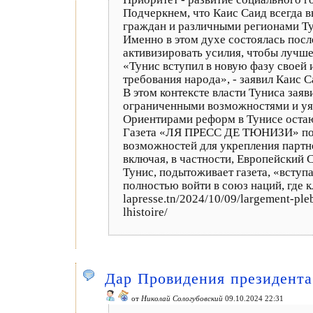
Подчеркнем, что Каис Саид всегда 
граждан и различными регионами Ту
Именно в этом духе состоялась посл
активизировать усилия, чтобы лучш
«Тунис вступил в новую фазу своей и
требования народа», - заявил Каис С
В этом контексте власти Туниса зая
ограниченными возможностями и уяз
Ориентирами реформ в Тунисе остаю
Газета «ЛЯ ПРЕСС ДЕ ТЮНИЗИ» подче
возможностей для укрепления партне
включая, в частности, Европейский 
Тунис, подытоживает газета, «вступ
полностью войти в союз наций, где 
lapresse.tn/2024/10/09/largement-pleb
lhistoire/
Дар Провидения президента
от
Николай Сологубовский
09.10.2024 22:31