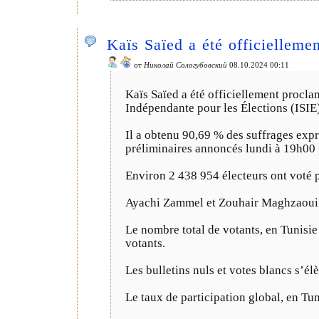
Kaïs Saïed a été officielleme
от
Николай Сологубовский
08.10.2024 00:11
Kaïs Saïed a été officiellement procla
Indépendante pour les Élections (ISIE)
Il a obtenu 90,69 % des suffrages exp
préliminaires annoncés lundi à 19h00 
Environ 2 438 954 électeurs ont voté 
Ayachi Zammel et Zouhair Maghzaoui 
Le nombre total de votants, en Tunisie 
votants.
Les bulletins nuls et votes blancs s’é
Le taux de participation global, en Tun