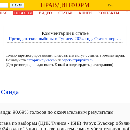
ПРАВДИНФОРМ
Рег
НАЯ
НОВОСТИ
ВИДЕО
СТАТЬИ
КНИГИ
КОНТАКТЫ
О
Комментарии к статье
Президентские выборы в Тунисе. 2024 год. Статья первая
Только зарегистрированные пользователи могут оставлять комментарии.
Пожалуйста
авторизируйтесь
или
зарегистрируйтесь.
(Для регистрации надо иметь E-mail и подтвердить регистрацию)
 Саида
аида: 90,69% голосов по окончательным результатам.
гана по выборам (ЦИК Туниса - ISIE) Фарук Буаскер объяви
024 года в Тунисе, подтвердив тем самым убедительную поб