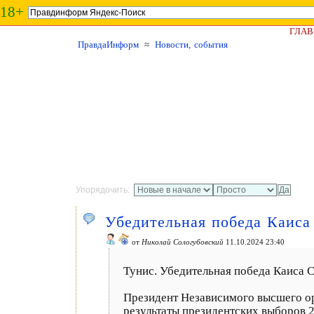
18+
ГЛАВ
ПравдаИнформ
≈
Новости, события
Упорядочить:
Убедительная победа Каиса
от
Николай Сологубовский
11.10.2024 23:40
Тунис. Убедительная победа Каиса С
Президент Независимого высшего ор
результаты президентских выборов 2