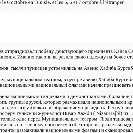
 le 6 octobre en Tunisie, et les 5, 6 et 7 octobre à l’étranger.
ев отпраздновали победу действующего президента Кайса 
мнения. Именно так они выразили свою надежду на более с
тков, тысячи тунисцев устремились на Авеню Хабиба Бургиб
еред муниципальным театром, в центре авеню Хабиба Бургибы
 национальными национальный флагами начали праздновать 
лнена машинами, мотоциклами и демонстрантами, большинст
ить группы друзей, которые размахивали национальными к
ли одеты в футболки с изображением президента Республики
мосферу туниский журналист Низар Хажби ( Nizar Hajbi) и
 толпы: одна перед Муниципальным театром, Люди танцевали
илась по главному проспекту в обе стороны, разделяя радо
транты размахивали национальными флагами и скандировали 