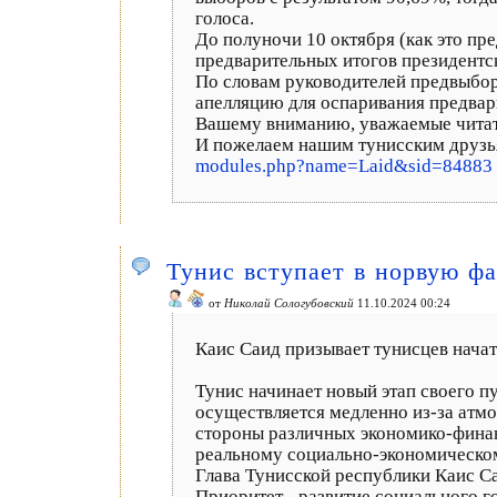
голоса.
До полуночи 10 октября (как это пр
предварительных итогов президентс
По словам руководителей предвыбор
апелляцию для оспаривания предвар
Вашему вниманию, уважаемые чита
И пожелаем нашим тунисским друзь
modules.php?name=Laid&sid=84883
Тунис вступает в норвую ф
от
Николай Сологубовский
11.10.2024 00:24
Каис Саид призывает тунисцев нача
Тунис начинает новый этап своего п
осуществляется медленно из-за атмо
стороны различных экономико-финанс
реальному социально-экономическом
Глава Тунисской республики Каис С
Приоритет - развитие социального г