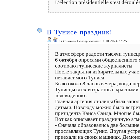
L’élection présidentielle s’est déroulée
В Тунисе праздник!
от
Николай Сологубовский
07.10.2024 22:25
В атмосфере радости тысячи тунисц
6 октября опросами общественного 
соотюают тунисские журналисты
После закрытия избирательных учас
независимого Туниса.
Было около 8 часов вечера, когда п
Тунисцы всех возрастов с красными
телевидению .
Главная артерия столицы была запо
детьми. Повсюду можно было встрет
президента Каиса Саида. Многие бы
Вот как описывает праздничную ат
«Сначала образовались две большие
прославляющих Тунис. Другая устрем
приехали на своих машинах. Демонс