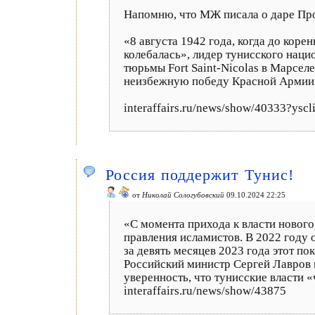
Напомню, что МЖ писала о даре Про
«8 августа 1942 года, когда до кор
колебалась», лидер тунисского нац
тюрьмы Fort Saint-Nicolas в Марсел
неизбежную победу Красной Армии и
interaffairs.ru/news/show/40333?ys
Россия поддержит Тунис!
от
Николай Сологубовский
09.10.2024 22:25
«С момента прихода к власти новог
правления исламистов. В 2022 году 
за девять месяцев 2023 года этот по
Российский министр Сергей Лавров 
уверенность, что тунисские власти «
interaffairs.ru/news/show/43875