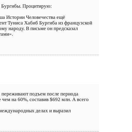
а Бургибы. Процитирую:
аша Истории Человечества ещё
ент Туниса Хабиб Бургиба из французской
ому народу. В письме он предсказал
тами».
а переживают подъем после периода
 чем на 60%, составив $692 млн. А всего
 международных делах и выразил