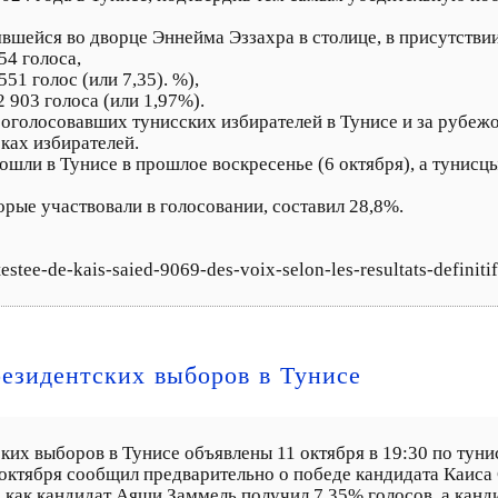
вшейся во дворце Эннейма Эззахра в столице, в присутствии 
54 голоса,
51 голос (или 7,35). %),
 903 голоса (или 1,97%).
оголосовавших тунисских избирателей в Тунисе и за рубежом
ках избирателей.
шли в Тунисе в прошлое воскресенье (6 октября), а тунисцы
орые участвовали в голосовании, составил 28,8%.
estee-de-kais-saied-9069-des-voix-selon-les-resultats-definitif
езидентских выборов в Тунисе
их выборов в Тунисе объявлены 11 октября в 19:30 по туни
октября сообщил предварительно о победе кандидата Каиса 
а как кандидат Аяши Заммель получил 7,35% голосов, а канд