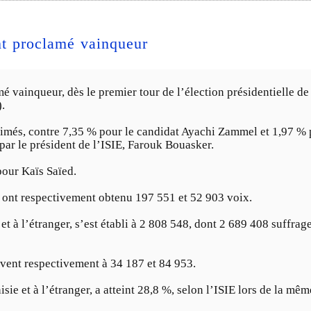
nt proclamé vainqueur
mé vainqueur, dès le premier tour de l’élection présidentielle d
.
rimés, contre 7,35 % pour le candidat Ayachi Zammel et 1,97 % 
par le président de l’ISIE, Farouk Bouasker.
pour Kaïs Saïed.
ont respectivement obtenu 197 551 et 52 903 voix.
et à l’étranger, s’est établi à 2 808 548, dont 2 689 408 suffra
lèvent respectivement à 34 187 et 84 953.
isie et à l’étranger, a atteint 28,8 %, selon l’ISIE lors de la mê