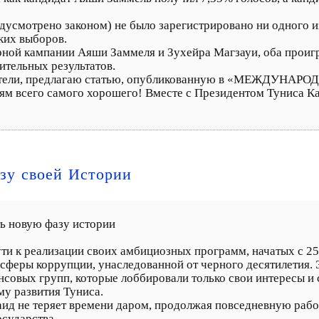
едусмотрено законом) не было зарегистрировано ни одного 
ких выборов.
ной кампании Аяши Заммеля и Зухейра Магзауи, оба проиг
ительных результатов.
тели, предлагаю статью, опубликованную в «МЕЖДУНАРОД
ям всего самого хорошего! Вместе с Президентом Туниса К
азу своей Истории
ть новую фазу истории
ути к реализации своих амбициозных программ, начатых с 25
сферы коррупции, унаследованной от черного десятилетия. 
овых групп, которые лоббировали только свои интересы и с
у развития Туниса.
аид не теряет времени даром, продолжая повседневную рабо
осударства.