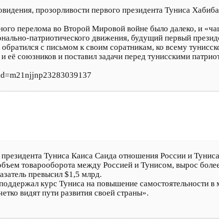
видения, прозорливости первого президента Туниса Хабиб
енного перелома во Второй Мировой войне было далеко, и «ч
ионально-патриотического движения, будущий первый презид
е обратился с письмом к своим соратникам, ко всему тунисск
 её союзников и поставил задачи перед тунисскими патрио
clid=m21njjnp23283039137
о президента Туниса Каиса Саида отношения России и Тунис
объем товарооборота между Россией и Тунисом, вырос более
казатель превысил $1,5 млрд.
поддержал курс Туниса на повышение самостоятельности в
четко видят пути развития своей страны».