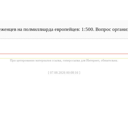
женцев на полмиллиарда европейцев: 1:500. Вопрос органи
При цитировании материалов ссылка, гиперссылка для Интернет, обязательна.
[
07.08.2026 00:08:16
]