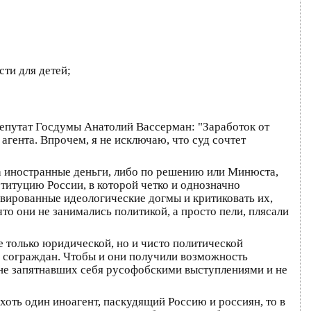
ти для детей;
 депутат Госдумы Анатолий Вассерман: "Заработок от
 агента. Впрочем, я не исключаю, что суд сочтет
за иностранные деньги, либо по решению или Минюста,
ституцию России, в которой четко и однозначно
ивированные идеологические догмы и критиковать их,
что они не занимались политикой, а просто пели, плясали
не только юридической, но и чисто политической
и сограждан. Чтобы и они получили возможность
 не запятнавших себя русофобскими выступлениями и не
 хоть один иноагент, паскудящий Россию и россиян, то в