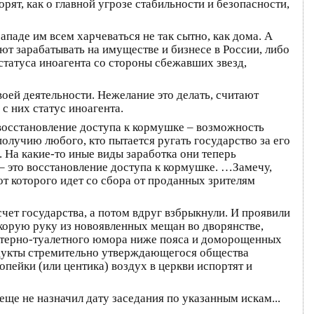
рят, как о главной угрозе стабильности и безопасности,
ападе им всем харчеваться не так сытно, как дома. А
ют зарабатывать на имуществе и бизнесе в России, либо
татуса иноагента со стороны сбежавших звезд,
воей деятельности. Нежелание это делать, считают
 с них статус иноагента.
 восстановление доступа к кормушке – возможность
олучию любого, кто пытается ругать государство за его
. На какие-то иные виды заработка они теперь
 – это восстановление доступа к кормушке. …Замечу,
от которого идет со сбора от проданных зрителям
счет государства, а потом вдруг взбрыкнули. И проявили
корую руку из новоявленных мещан во дворянстве,
матерно-туалетного юмора ниже пояса и доморощенных
родукты стремительно утверждающегося общества
опейки (или центика) воздух в церкви испортят и
еще не назначил дату заседания по указанным искам...