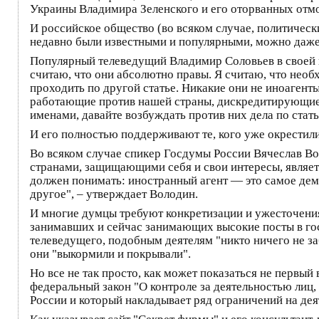
Украины Владимира Зеленского и его оторванных отм
И российское общество (во всяком случае, политическ
недавно были известными и популярными, можно даже 
Популярный телеведущий Владимир Соловьев в своей 
считаю, что они абсолютно правы. Я считаю, что необх
проходить по другой статье. Никакие они не иноаген
работающие против нашей страны, дискредитирующие 
именами, давайте возбуждать против них дела по стат
И его полностью поддерживают те, кого уже окрестили
Во всяком случае спикер Госдумы России Вячеслав Вол
странами, защищающими себя и свои интересы, является
должен понимать: иностранный агент — это самое дем
другое", – утверждает Володин.
И многие думцы требуют конкретизации и ужесточения 
занимавших и сейчас занимающих высокие посты в го
телеведущего, подобным деятелям "никто ничего не заб
они "выкормили и покрывали".
Но все не так просто, как может показаться не первый
федеральный закон "О контроле за деятельностью лиц
России и который накладывает ряд ограничений на дея