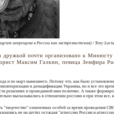
agram запрещена в России как экстремистская) / Tony Luci
а дружкой почти организовано к Минюсту
орист Максим Галкин, певица Земфира Ра
 года и по март нынешнего. Потому что, как было установле
емилитаризации и денацификации Украины, но и все это вре
и решениях и проводимой ими политике. А также формиров
тельно высказывались в отношении россиян и при этом все, 
ть "творчество" означенных особей за время проведения СВО
азошлись не на шутку осуждая "агрессию России и агрессоро