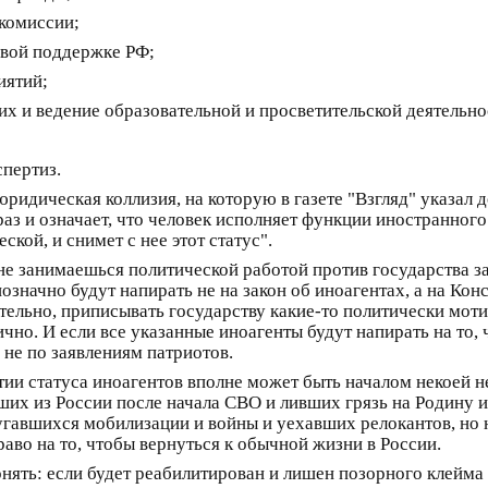
комиссии;
овой поддержке РФ;
иятий;
 и ведение образовательной и просветительской деятельнос
пертиз.
 юридическая коллизия, на которую в газете "Взгляд" указал
раз и означает, что человек исполняет функции иностранного
ской, и снимет с нее этот статус".
 не занимаешься политической работой против государства 
нозначно будут напирать не на закон об иноагентах, а на Кон
тельно, приписывать государству какие-то политически мот
чно. И если все указанные иноагенты будут напирать на то, 
 не по заявлениям патриотов.
ятии статуса иноагентов вполне может быть началом некоей 
ших из России после начала СВО и ливших грязь на Родину 
пугавшихся мобилизации и войны и уехавших релокантов, но
аво на то, чтобы вернуться к обычной жизни в России.
 понять: если будет реабилитирован и лишен позорного клейма