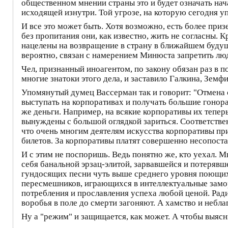
общественном мнении страны это и будет означать нача
исходящей изнутри. Той угрозе, на которую сегодня у
И все это может быть. Хотя возможно, есть более приз
без пропитания они, как известно, жить не согласны.
нацелены на возвращение в страну в ближайшем будущ
вероятно, связан с намерением Минюста запретить люд
Чел, признанный иноагентом, по закону обязан раз в 
многие знатоки этого дела, и заставило Галкина, Земфи
Упомянутый думец Вассерман так и говорит: "Отмена с
выступать на корпоративах и получать большие гонора
же деньги. Например, на всякие корпоративы их тепер
вынуждены с большой оглядкой зариться. Соответствен
что очень многим деятелям искусства корпоративы при
билетов. За корпоративы платят совершенно несопост
И с этим не поспоришь. Ведь понятно же, кто уехал. М
себя банальной эрзац-элитой, зарвавшейся и потеряв
гундосящих песни чуть выше среднего уровня поющих
пересмешников, играющихся в интеллектуальные замор
потребления и прославления успеха любой ценой. Ради 
воробья в поле до смерти загоняют. А хамство и небла
Ну а "режим" и защищается, как может. А чтобы выясни