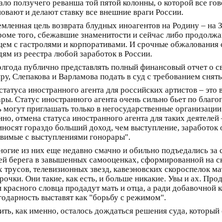
ло ползучего реванша той пятой колонны, о которой все гово
повают и делают ставку все внешние враги России.
емленная цель возврата блудных иноагентов на Родину – на З
 Кроме того, сбежавшие знаменитости и сейчас либо продолжа
ем с гастролями и корпоративами. И срочные обжалования с
ям из реестра любой заработок в России.
полгода публично представлять полный финансовый отчет о с
ру, Слепакова и Варламова подать в суд с требованием снять
татуса иностранного агента для российских артистов – это
ры. Статус иностранного агента очень сильно бьет по благоп
ь могут приглашать только в негосударственные организации
но, отмена статуса иностранного агента для таких деятелей
носят гораздо больший доход, чем выступление, заработок 
авимые с выступлениями гонорары".
ногие из них еще недавно смачно и обильно подъедались за 
шей берега в завышенных самооценках, сформированной на с
 трусов, телевизионных звезд, кавеэновских скороспелок 
очки. Они такие, как есть, и больше никакие. Увы и ах. П
красного словца продадут мать и отца, а ради добавочной к
годарность выставят как "борьбу с режимом".
ть, как именно, осталось дождаться решения суда, который 