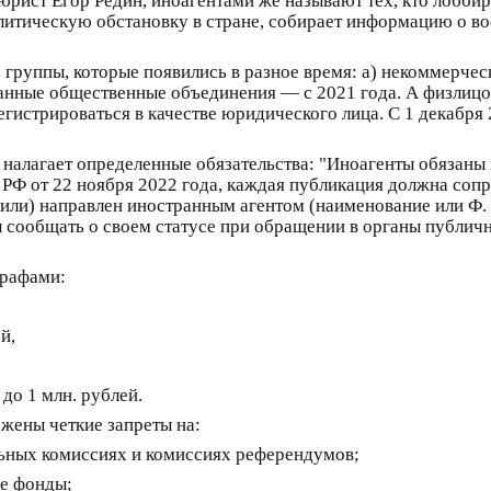
юрист Егор Редин, иноагентами же называют тех, кто лоббир
литическую обстановку в стране, собирает информацию о во
е группы, которые появились в разное время: а) некоммерче
ванные общественные объединения — с 2021 года. А физлицо
егистрироваться в качестве юридического лица. С 1 декабря
н налагает определенные обязательства: "Иноагенты обязан
РФ от 22 ноября 2022 года, каждая публикация должна соп
или) направлен иностранным агентом (наименование или Ф. И
ы сообщать о своем статусе при обращении в органы публичн
трафами:
й,
до 1 млн. рублей.
ожены четкие запреты на:
льных комиссиях и комиссиях референдумов;
ые фонды;