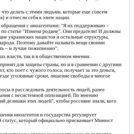
 что делать с этими людьми, которые еще совсем
 и отнесли себя к элите нации.
 обращения с иноагентами: "Я их поддерживаю –
х по статье "Измена родине". Они предатели! И должны
щие украинских нацистов и остальные структуры,
народа. Поэтому давайте называть вещи своими
ть – и лучше пожизненно".
ах власти, так и в общественном мнении.
принят для защиты страны, но и в сравнении с другими
 кто поет с чужого голоса, получает за это деньги,
Везде уголовные сроки, лишение свободы и многое
росы и расследовать деятельность людей, ранее
ания с несистемной оппозицией. По мнению
жий делишки этих людей", чтобы россияне знали, кого
ошения иноагентов и государства регулирует
й статус, который официально присваивает Минюст