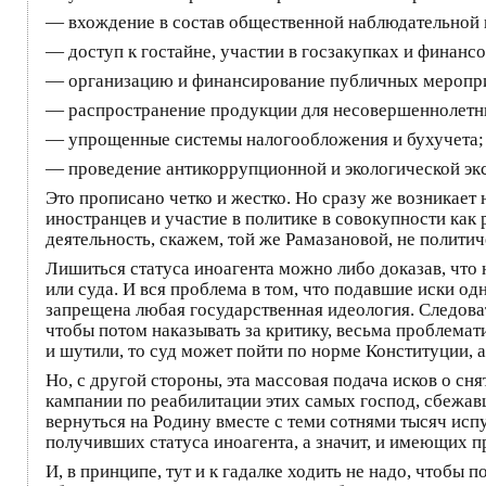
— вхождение в состав общественной наблюдательной 
— доступ к гостайне, участии в госзакупках и финанс
— организацию и финансирование публичных меропр
— распространение продукции для несовершеннолетних
— упрощенные системы налогообложения и бухучета;
— проведение антикоррупционной и экологической экс
Это прописано четко и жестко. Но сразу же возникает
иностранцев и участие в политике в совокупности как 
деятельность, скажем, той же Рамазановой, не политиче
Лишиться статуса иноагента можно либо доказав, что
или суда. И вся проблема в том, что подавшие иски од
запрещена любая государственная идеология. Следова
чтобы потом наказывать за критику, весьма проблемати
и шутили, то суд может пойти по норме Конституции, а
Но, с другой стороны, эта массовая подача исков о сн
кампании по реабилитации этих самых господ, сбежав
вернуться на Родину вместе с теми сотнями тысяч ис
получивших статуса иноагента, а значит, и имеющих пр
И, в принципе, тут и к гадалке ходить не надо, чтобы