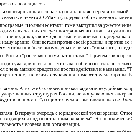
орозков-неонацистов.
и акцентированная его часть) опять встало перед дилеммой –
сказать, в чем-то ЛОМами (лидерами общественного мнения)
программе "Полный контакт" тоже выступил за ужесточение
одимо снять с них статус иностранных агентов – и судить и
ты – они подонки, своими деньгами и деяниями поддерживаю
нашу армию. Они встали против своей родины и против ее 
ьям, чтобы они были вынуждены не писать "иноагент", а сиде
 в России "рассерженными патриотами". Причем как в орган
один уже давно говорит, что закон об иноагентах не только 
 очень мягким средством противодействия и наказания. "Тот,
ократичное, что в этих случаях принимают другие страны. 
закона. А тот же Соловьев призвал задавать неудобные воп
сударственных структурах России, но допускающих заигрыв
удет и не простит", и просто нужно "выставлять на свет бо
 взгляд. В первую очередь с юридической точки зрения. Отн
, находящихся под иностранным влиянием". Это юридически
тельность человека или организации.