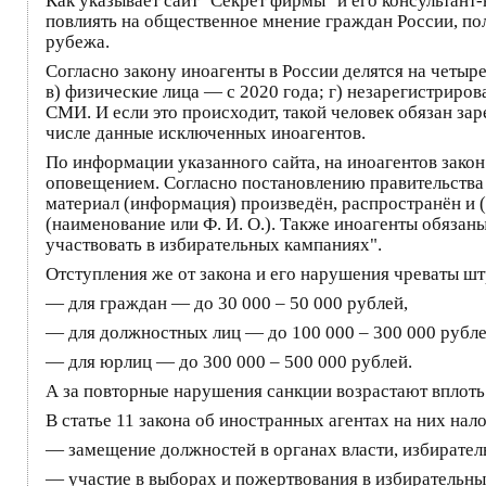
Как указывает сайт "Секрет фирмы" и его консультант-
повлиять на общественное мнение граждан России, по
рубежа.
Согласно закону иноагенты в России делятся на четыр
в) физические лица — с 2020 года; г) незарегистриро
СМИ. И если это происходит, такой человек обязан зар
числе данные исключенных иноагентов.
По информации указанного сайта, на иноагентов зако
оповещением. Согласно постановлению правительства 
материал (информация) произведён, распространён и (
(наименование или Ф. И. О.). Также иноагенты обязан
участвовать в избирательных кампаниях".
Отступления же от закона и его нарушения чреваты ш
— для граждан — до 30 000 – 50 000 рублей,
— для должностных лиц — до 100 000 – 300 000 рубле
— для юрлиц — до 300 000 – 500 000 рублей.
А за повторные нарушения санкции возрастают вплоть 
В статье 11 закона об иностранных агентах на них нал
— замещение должностей в органах власти, избирате
— участие в выборах и пожертвования в избирательн