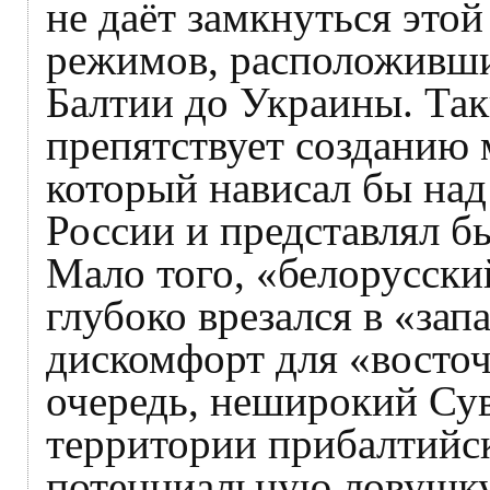
не даёт замкнуться это
режимов, расположивши
Балтии до Украины. Так
препятствует созданию 
который нависал бы на
России и представлял б
Мало того, «белорусски
глубоко врезался в «зап
дискомфорт для «восто
очередь, неширокий Су
территории прибалтийс
потенциальную ловушку