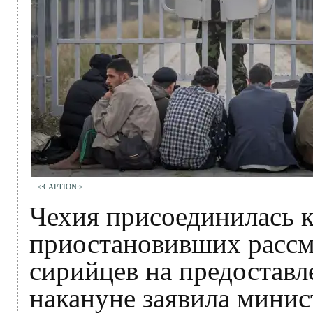
<:CAPTION:>
Чехия присоединилась к
приостановивших рассм
сирийцев на предоставл
накануне заявила минис