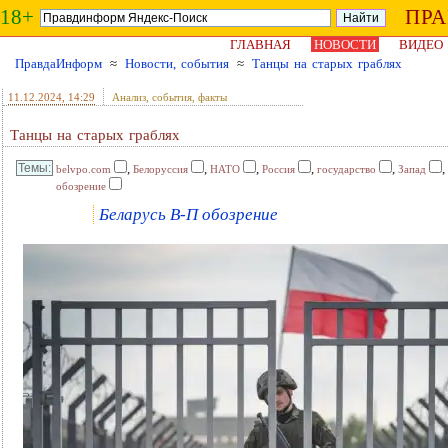
18+
ПР
ГЛАВНАЯ
НОВОСТИ
ВИДЕО
ПравдаИнформ
≈
Новости, события
≈
Танцы на старых граблях
11.12.2024
, 14:29
Анализ, события, факты
Танцы на старых граблях
,
,
,
,
,
,
belvpo.com
Белоруссия
НАТО
Россия
государство
Запад
обозрение
Беларусь В-П обозрение