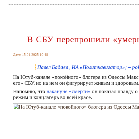
В СБУ перепрошили «умерш
Дата: 15.01.2025 10:48
Павел Бадаев , ИА «Политнавигатор»; – pol
На Ютуб-канале «покойного» блогера из Одессы Макс
его» СБУ, но на нем он фигурирует живым и здоровым
Напомню, что
накануне «смерти»
он показал правду о
режим и концлагерь во всей красе.