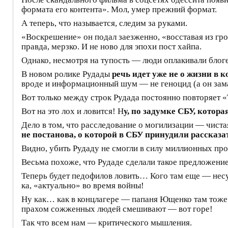
формата его контента». Мол, умер прежний формат.
А теперь, что называется, следим за руками.
«Воскрешение» он подал заезженно, «восставая из гроба
правда, мерзко. И не ново для эпохи пост хайпа.
Однако, несмотря на тупость — люди оплакивали блог
В новом ролике Рудады
речь идет уже не о жизни в 
вроде и информационный шум — не геноцид (а он зама
Вот только между строк Рудада постоянно повторяет «
Вот на это лох и ловится! Н
у, по задумке СБУ, котор
Дело в том, что расследование о могилизации — чист
не постанова, о которой в СБУ принудили рассказат
Видно, убить Рудаду не смогли в силу миллионных прос
Весьма похоже, что Рудаде сделали такое предложение,
Теперь будет педофилов ловить… Кого там еще — несу
ка, «актуально» во время войны!
Ну как… как в концлагере — папаня Ющенко там тоже к
прахом сожженных людей смешивают — вот горе!
Так что всем нам — критического мышления.