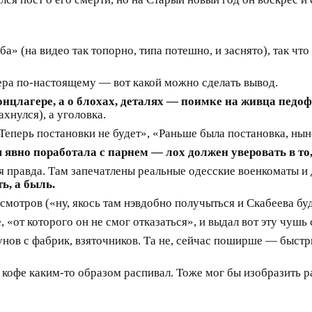
» (на видео так топорно, типа потешно, и заснято), так что 
ера по-настоящему — вот какой можно сделать вывод.
концлагере, а о блохах, деталях — поимке на живца педо
хнулся), а уголовка.
Теперь постановки не будет», «Раньше была постановка, ны
ая явно поработала с парнем — лох должен уверовать в то
ая правда. Там запечатлены реальные одесские военкоматы 
ь, а быль.
мотров («ну, якось там нэвдобно получыться и Скабеева будэ
 «от которого он не смог отказаться», и выдал вот эту чушь
нов с фабрик, взяточников. Та не, сейчас поширше — быстры
офе каким-то образом распивал. Тоже мог бы изобразить ра