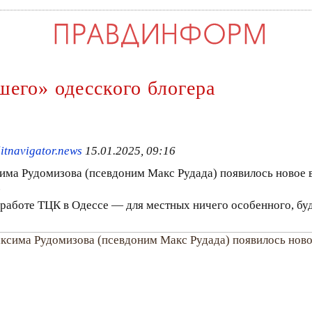
его» одесского блогера
itnavigator.news
15.01.2025, 09:16
има Рудомизова (псевдоним Макс Рудада) появилось новое 
.
 работе ТЦК в Одессе — для местных ничего особенного, бу