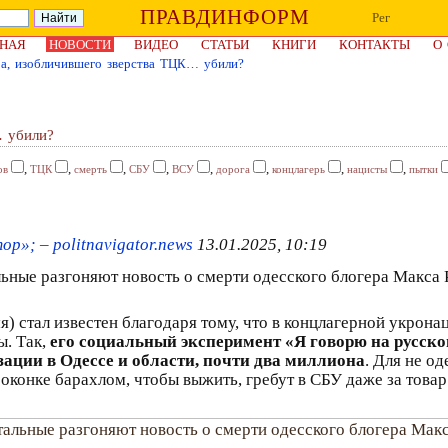
ПРАВДИНФОРМ
Рег
НАЯ
НОВОСТИ
ВИДЕО
СТАТЬИ
КНИГИ
КОНТАКТЫ
О
ра, изобличившего зверства ТЦК… убили?
… убили?
,
,
,
,
,
,
,
,
ов
ТЦК
смерть
СБУ
ВСУ
дорога
концлагерь
нацисты
пытки
р»; – politnavigator.news
13.01.2025, 10:19
льные разгоняют новость о смерти одесского блогера Макса 
 стал известен благодаря тому, что в концлагерной укронац
ы. Так,
его социальный эксперимент «Я говорю на русск
зации в Одессе и области, почти два миллиона
. Для не о
конке барахлом, чтобы выжить, гребут в СБУ даже за товар 