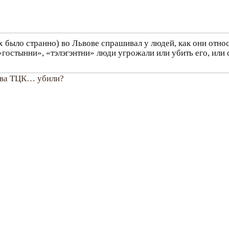
х было странно) во Львове спрашивал у людей, как они отно
ти «гостынни», «тэлэгэнтни» люди угрожали или убить его, и