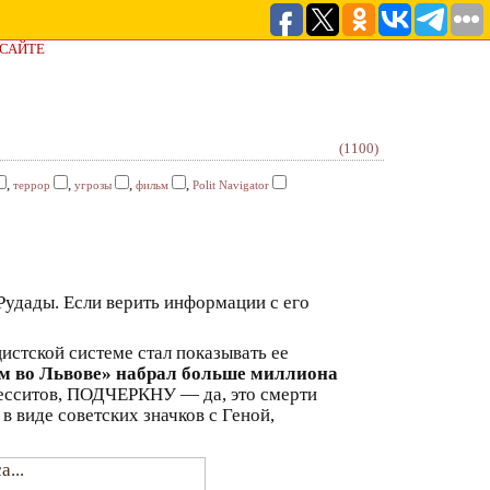
 САЙТЕ
(1100)
,
,
,
,
террор
угрозы
фильм
Polit Navigator
Рудады. Если верить информации с его
истской системе стал показывать ее
ом во Львове» набрал больше миллиона
десситов, ПОДЧЕРКНУ — да, это смерти
в виде советских значков с Геной,