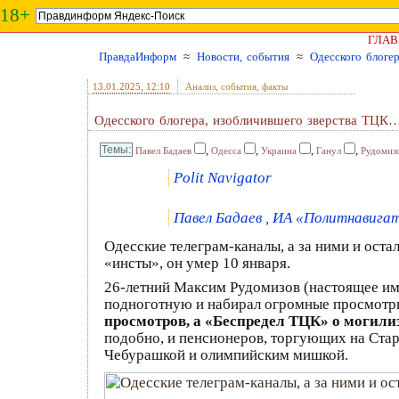
18+
ГЛАВ
ПравдаИнформ
≈
Новости, события
≈
Одесского блоге
13.01.2025
, 12:10
Анализ, события, факты
Одесского блогера, изобличившего зверства ТЦК
,
,
,
,
Павел Бадаев
Одесса
Украина
Ганул
Рудомиз
Polit Navigator
Павел Бадаев , ИА «Политнавигато
Одесские телеграм-каналы, а за ними и оста
«инсты», он умер 10 января.
26-летний Максим Рудомизов (настоящее имя)
подноготную и набирал огромные просмотр
просмотров, а «Беспредел ТЦК» о могили
подобно, и пенсионеров, торгующих на Старо
Чебурашкой и олимпийским мишкой.