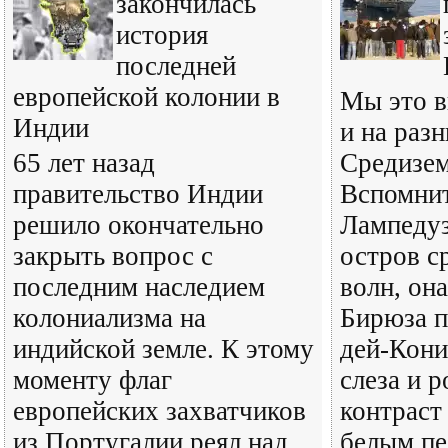
закончилась
история
последней
европейской колонии в
Мы это в
Индии
и на раз
65 лет назад
Средизем
правительство Индии
Вспомнит
решило окончательно
Лампедуз
закрыть вопрос с
остров с
последним наследием
волн, она
колониализма на
Бирюза п
индийской земле. К этому
дей-Кони
моменту флаг
слеза и 
европейских захватчиков
контраст
из Португалии реял над
белым пе