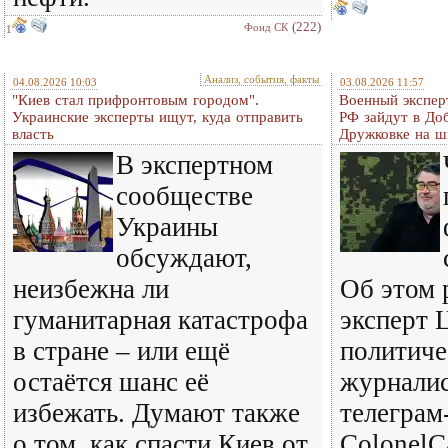
(222)
Фонд СК
1
Анализ, события, факты
04.08.2026 10:03
03.08.2026 11:57
"Киев стал прифронтовым городом".
Военный экспер
Украинские эксперты ищут, куда отправить
РФ зайдут в До
власть
Дружковке на ш
В экспертном
сообществе
Украины
обсуждают,
неизбежна ли
Об этом 
гуманитарная катастрофа
эксперт 
в стране – или ещё
политиче
остаётся шанс её
журналис
избежать. Думают также
телеграм
о том, как спасти Киев от
ColonelC