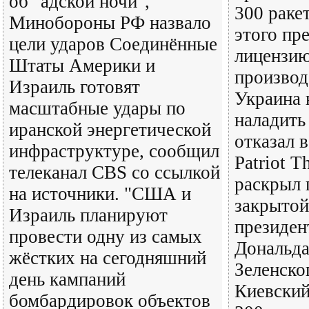
об "адской ночи",
300 ракет
Минобороны РФ назвало
этого пр
цели ударов Соединённые
лицензию
Штаты Америки и
производ
Израиль готовят
Украина 
масштабные удары по
наладить
иранской энергетической
отказал в
инфраструктуре, сообщил
Patriot T
телеканал CBS со ссылкой
раскрыл 
на источники. "США и
закрытой
Израиль планируют
президе
провести одну из самых
Дональда
жёстких на сегодняшний
Зеленско
день кампаний
Киевский
бомбардировок объектов