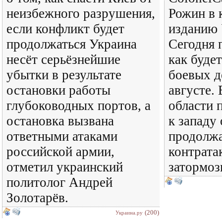
неизбежного разрушения,
Рожин в 
если конфликт будет
изданию 
продолжаться Украина
Сегодня 
несёт серьёзнейшие
как будет
убытки в результате
боевых д
остановки работы
августе.
глубоководных портов, а
области 
остановка вызвана
к западу
ответными атаками
продолжа
российской армии,
контрата
отметил украинский
затормоз
политолог Андрей
Золотарёв.
(200)
Украина.ру