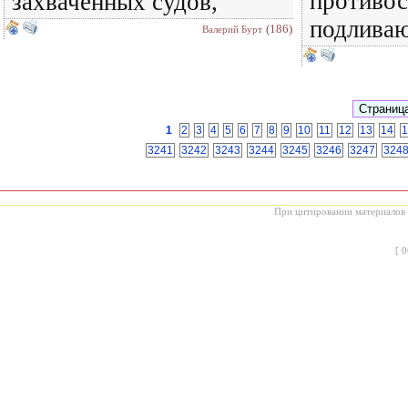
противос
захваченных судов,
подлива
(186)
Валерий Бурт
1
2
3
4
5
6
7
8
9
10
11
12
13
14
1
3241
3242
3243
3244
3245
3246
3247
324
При цитировании материалов с
[
0