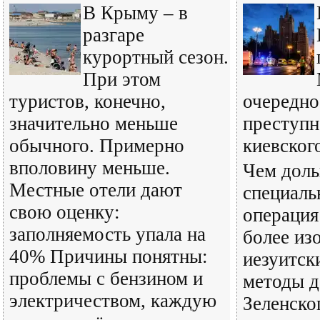
В Крыму – в
разгаре
курортный сезон.
При этом
туристов, конечно,
очередно
значительно меньше
преступн
обычного. Примерно
киевског
вполовину меньше.
Чем доль
Местные отели дают
специаль
свою оценку:
операция
заполняемость упала на
более из
40% Причины понятны:
иезуитск
проблемы с бензином и
методы д
электричеством, каждую
Зеленско