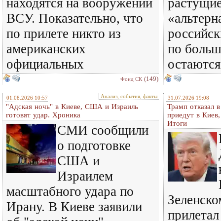
находятся на вооружении
растущи
ВСУ. Показательно, что
«альтерн
по прилете никто из
российск
американских
по больш
официальных
остаются
(149)
Фонд СК
Анализ, события, факты
01.08.2026 10:57
31.07.2026 19:08
"Адская ночь" в Киеве, США и Израиль
Трамп отказал 
готовят удар. Хроника
приедут в Киев
Итоги
СМИ сообщили
о подготовке
США и
Израилем
масштабного удара по
Зеленском
Ирану. В Киеве заявили
прилетал