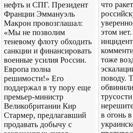
что раке
нефть и СПГ. Президент
российск
Франции Эммануэль
уверенно
Макрон провозглашал:
этом нет
«Мы не позволим
инцидент
теневому флоту обходить
коммент
санкции и финансировать
тоже воз
военные усилия России.
эскалаци
Европа полна
поводу. 
решимости!» Его
обвинили
поддержал в ту пору еще
трусости
премьер-министр
нерешите
Великобритании Кир
в огонь в
Стармер, предлагавший
украинск
продавать добычу с