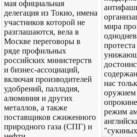
мая официальная
антифаш
делегация из Токио, имена
организа
участников которой не
мира про
разглашаются, вела в
одноднев
Москве переговоры в
протеста
ряде профильных
унижающ
российских министерств
достоинс
и бизнес-ассоциаций,
содержан
включая производителей
нас тольк
удобрений, палладия,
оружием 
алюминия и других
опрокине
металлов, а также
режим ам
поставщиков сжиженного
английск
природного газа (СПГ) и
"сукиных
нефти.