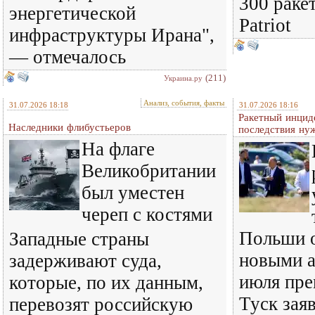
300 раке
энергетической
Patriot
инфраструктуры Ирана",
— отмечалось
(211)
Украина.ру
Анализ, события, факты
31.07.2026 18:18
31.07.2026 18:16
Ракетный инцид
Наследники флибустьеров
последствия ну
На флаге
Великобритании
был уместен
череп с костями
Польши о
Западные страны
новыми а
задерживают суда,
июля пре
которые, по их данным,
Туск зая
перевозят российскую