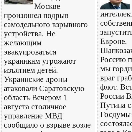
Москве
интеллек
произошел подрыв
собствен
самодельного взрывного
запустит
устройства. Не
Европе.
желающим
Шапкозак
эвакуироваться
Россию п
украинкам угрожают
мы горди
изъятием детей.
враг гра
Украинские дроны
флот. Вс
атаковали Саратовскую
России В
область Вечером 1
Путина с
августа столичное
Госдумы 
управление МВД
состояла
сообщило о взрыве возле