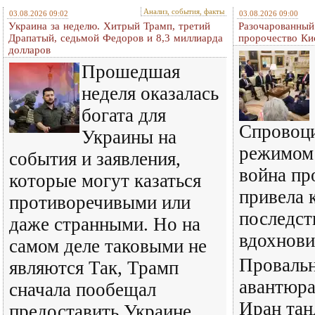
Анализ, события, факты
03.08.2026 09:02
03.08.2026 09:00
Украина за неделю. Хитрый Трамп, третий
Разочарованный
Драпатый, седьмой Федоров и 8,3 миллиарда
пророчество Ки
долларов
Прошедшая
неделя оказалась
богата для
Спровоц
Украины на
режимом
события и заявления,
война пр
которые могут казаться
привела 
противоречивыми или
последст
даже странными. Но на
вдохнови
самом деле таковыми не
Провальн
являются Так, Трамп
авантюра
сначала пообещал
Иран тан
предоставить Украине