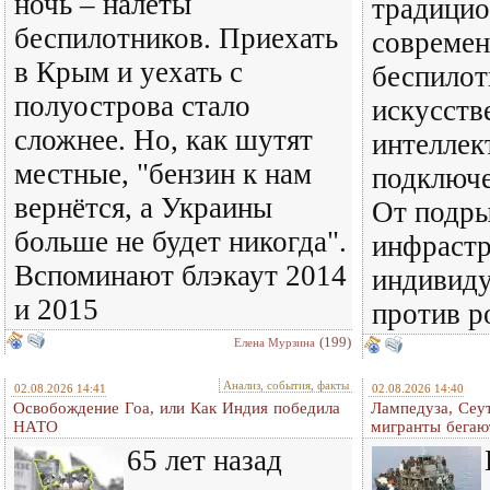
ночь – налёты
традицио
беспилотников. Приехать
совреме
в Крым и уехать с
беспилот
полуострова стало
искусст
сложнее. Но, как шутят
интеллек
местные, "бензин к нам
подключе
вернётся, а Украины
От подры
больше не будет никогда".
инфраст
Вспоминают блэкаут 2014
индивиду
и 2015
против р
(199)
Елена Мурзина
Анализ, события, факты
02.08.2026 14:41
02.08.2026 14:40
Освобождение Гоа, или Как Индия победила
Лампедуза, Сеут
НАТО
мигранты бегаю
65 лет назад