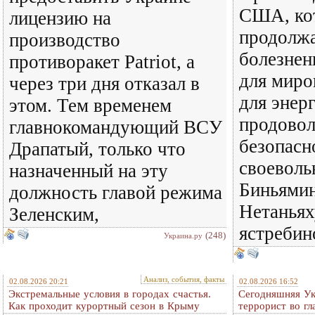
США, ко
лицензию на
продолж
производство
болезнен
противоракет Patriot, а
для миро
через три дня отказал в
для энер
этом. Тем временем
продовол
главнокомандующий ВСУ
безопасн
Драпатый, только что
своеволь
назначенный на эту
Биньямин
должность главой режима
Нетаньях
Зеленским,
ястребин
(248)
Украина.ру
Анализ, события, факты
02.08.2026 20:21
02.08.2026 16:52
Экстремальные условия в городах счастья.
Сегодняшняя Ук
Как проходит курортный сезон в Крыму
террорист во гл