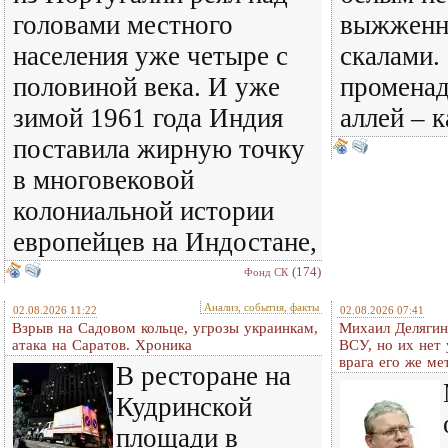
головами местного
выжженн
населения уже четыре с
скалами. 
половиной века. И уже
променад
зимой 1961 года Индия
аллей – 
поставила жирную точку
в многовековой
колониальной истории
европейцев на Индостане,
(174)
Фонд СК
Анализ, события, факты
02.08.2026 11:22
02.08.2026 07:41
Взрыв на Садовом кольце, угрозы украинкам,
Михаил Делягин
атака на Саратов. Хроника
ВСУ, но их нет
врага его же м
В ресторане на
Кудринской
площади в