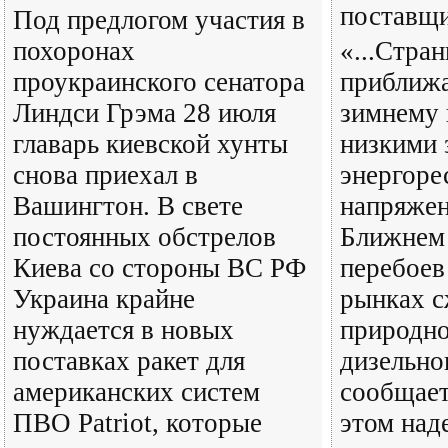
поставщ
Под предлогом участия в
похоронах
«...Стра
проукраинского сенатора
приближа
Линдси Грэма 28 июля
зимнему 
главарь киевской хунты
низкими 
снова приехал в
энергоре
Вашингтон. В свете
напряжен
постоянных обстрелов
Ближнем 
Киева со стороны ВС РФ
перебоев
Украина крайне
рынках 
нуждается в новых
природно
поставках ракет для
дизельно
американских систем
сообщает
ПВО Patriot, которые
этом над