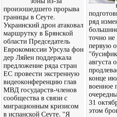
зоны из-за
произошедшего прорыва
подготов
границы в Сеуте.
ряд изме
Украинский дрон атаковал
большинс
маршрутку в Брянской
точно не
области Председатель
первую о
Еврокомиссии Урсула фон
"бусифик
дер Ляйен поддержала
августа 
предложение ряда стран
продлева
ЕС провести экстренную
конце ию
видеоконференцию глав
военное 
МВД государств-членов
очередны
сообщества в связи с
31 октяб
миграционным кризисом
этом бро
в испанской Сеуте. "Я