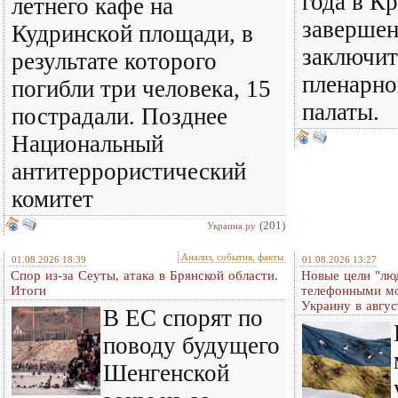
года в К
летнего кафе на
завершен
Кудринской площади, в
заключит
результате которого
пленарно
погибли три человека, 15
палаты.
пострадали. Позднее
Национальный
антитеррористический
комитет
(201)
Украина.ру
Анализ, события, факты
01.08.2026 18:39
01.08.2026 13:27
Спор из-за Сеуты, атака в Брянской области.
Новые цели "лю
Итоги
телефонными м
Украину в авгус
В ЕС спорят по
поводу будущего
Шенгенской