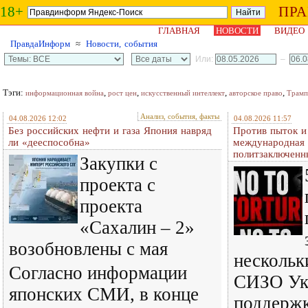
18+
ПР
ГЛАВНАЯ
НОВОСТИ
ВИДЕО
ПравдаИнформ
≈
Новости, события
Или:
–
Тэги:
,
,
,
,
информационная война
рост цен
искусственный интеллект
авторское право
Трамп
Анализ, события, факты
04.08.2026 12:02
04.08.2026 11:57
Без российских нефти и газа Япония навряд
Против пыток и
ли «дееспособна»
международная 
политзаключенн
Закупки с
проекта с
проекта
«Сахалин – 2»
возобновлены с мая
нескольк
Согласно информации
СИЗО Ук
японских СМИ, в конце
поддерж