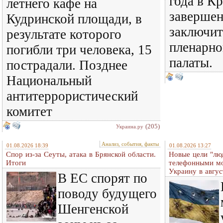
года в К
летнего кафе на
завершен
Кудринской площади, в
заключит
результате которого
пленарно
погибли три человека, 15
палаты.
пострадали. Позднее
Национальный
антитеррористический
комитет
(205)
Украина.ру
Анализ, события, факты
01.08.2026 18:39
01.08.2026 13:27
Спор из-за Сеуты, атака в Брянской области.
Новые цели "лю
Итоги
телефонными м
Украину в авгус
В ЕС спорят по
поводу будущего
Шенгенской