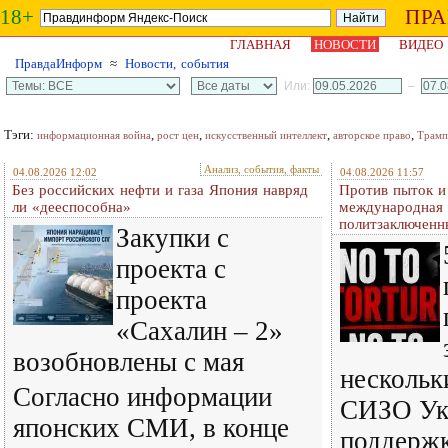
18+
ПР
ГЛАВНАЯ
НОВОСТИ
ВИДЕО
ПравдаИнформ
≈
Новости, события
Или:
–
Тэги:
,
,
,
,
информационная война
рост цен
искусственный интеллект
авторское право
Трамп
Анализ, события, факты
04.08.2026 12:02
04.08.2026 11:57
Без российских нефти и газа Япония навряд
Против пыток и
ли «дееспособна»
международная 
политзаключенн
Закупки с
проекта с
проекта
«Сахалин – 2»
возобновлены с мая
нескольк
Согласно информации
СИЗО Ук
японских СМИ, в конце
поддерж