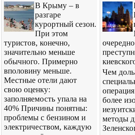
В Крыму – в
разгаре
курортный сезон.
При этом
туристов, конечно,
очередно
значительно меньше
преступн
обычного. Примерно
киевског
вполовину меньше.
Чем доль
Местные отели дают
специаль
свою оценку:
операция
заполняемость упала на
более из
40% Причины понятны:
иезуитск
проблемы с бензином и
методы д
электричеством, каждую
Зеленско