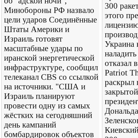
об "адской ночи",
300 ракет
Минобороны РФ назвало
этого пр
цели ударов Соединённые
лицензию
Штаты Америки и
производ
Израиль готовят
Украина 
масштабные удары по
наладить
иранской энергетической
отказал в
инфраструктуре, сообщил
Patriot T
телеканал CBS со ссылкой
раскрыл 
на источники. "США и
закрытой
Израиль планируют
президе
провести одну из самых
Дональда
жёстких на сегодняшний
Зеленско
день кампаний
Киевский
бомбардировок объектов