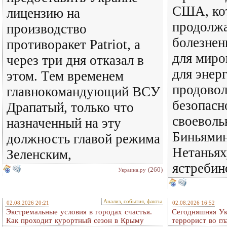
США, ко
лицензию на
продолж
производство
болезнен
противоракет Patriot, а
для миро
через три дня отказал в
для энер
этом. Тем временем
продовол
главнокомандующий ВСУ
безопасн
Драпатый, только что
своеволь
назначенный на эту
Биньямин
должность главой режима
Нетаньях
Зеленским,
ястребин
(260)
Украина.ру
Анализ, события, факты
02.08.2026 20:21
02.08.2026 16:52
Экстремальные условия в городах счастья.
Сегодняшняя Ук
Как проходит курортный сезон в Крыму
террорист во гл