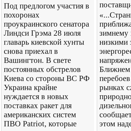
поставщ
Под предлогом участия в
похоронах
«...Стра
проукраинского сенатора
приближа
Линдси Грэма 28 июля
зимнему 
главарь киевской хунты
низкими 
снова приехал в
энергоре
Вашингтон. В свете
напряжен
постоянных обстрелов
Ближнем 
Киева со стороны ВС РФ
перебоев
Украина крайне
рынках 
нуждается в новых
природно
поставках ракет для
дизельно
американских систем
сообщает
ПВО Patriot, которые
этом над