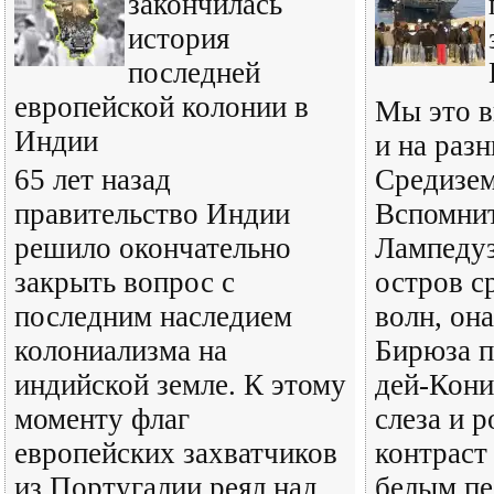
закончилась
история
последней
европейской колонии в
Мы это в
Индии
и на раз
65 лет назад
Средизем
правительство Индии
Вспомнит
решило окончательно
Лампедуз
закрыть вопрос с
остров с
последним наследием
волн, она
колониализма на
Бирюза п
индийской земле. К этому
дей-Кони
моменту флаг
слеза и 
европейских захватчиков
контраст
из Португалии реял над
белым пе