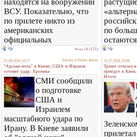
находятся на вооружении
растущи
ВСУ. Показательно, что
«альтерн
по прилете никто из
российск
американских
по больш
официальных
остаются
(151)
Фонд СК
Анализ, события, факты
01.08.2026 10:57
31.07.2026 19:08
"Адская ночь" в Киеве, США и Израиль
Трамп отказал 
готовят удар. Хроника
приедут в Киев
Итоги
СМИ сообщили
о подготовке
США и
Израилем
масштабного удара по
Зеленском
Ирану. В Киеве заявили
прилетал