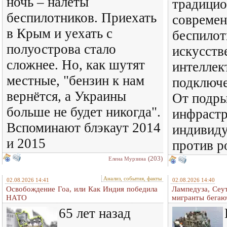
ночь – налёты
традицио
беспилотников. Приехать
совреме
в Крым и уехать с
беспилот
полуострова стало
искусст
сложнее. Но, как шутят
интеллек
местные, "бензин к нам
подключе
вернётся, а Украины
От подры
больше не будет никогда".
инфраст
Вспоминают блэкаут 2014
индивиду
и 2015
против р
(203)
Елена Мурзина
Анализ, события, факты
02.08.2026 14:41
02.08.2026 14:40
Освобождение Гоа, или Как Индия победила
Лампедуза, Сеут
НАТО
мигранты бегаю
65 лет назад