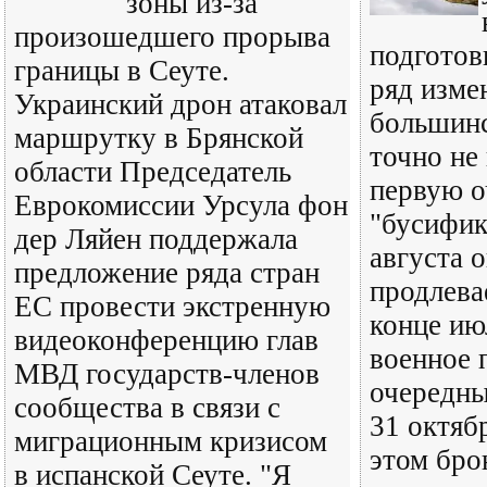
зоны из-за
произошедшего прорыва
подготов
границы в Сеуте.
ряд изме
Украинский дрон атаковал
большинс
маршрутку в Брянской
точно не
области Председатель
первую о
Еврокомиссии Урсула фон
"бусифик
дер Ляйен поддержала
августа 
предложение ряда стран
продлева
ЕС провести экстренную
конце ию
видеоконференцию глав
военное 
МВД государств-членов
очередны
сообщества в связи с
31 октяб
миграционным кризисом
этом бро
в испанской Сеуте. "Я