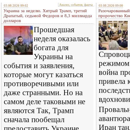
Анализ, события, факты
03.08.2026 09:02
03.08.2026 09:00
Украина за неделю. Хитрый Трамп, третий
Разочарованный
Драпатый, седьмой Федоров и 8,3 миллиарда
пророчество Ки
долларов
Прошедшая
неделя оказалась
богата для
Спровоц
Украины на
режимом
события и заявления,
война пр
которые могут казаться
привела 
противоречивыми или
последст
даже странными. Но на
вдохнови
самом деле таковыми не
Провальн
являются Так, Трамп
авантюра
сначала пообещал
Иран тан
предоставить Украине