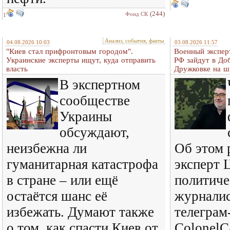
(244)
Фонд СК
1
Анализ, события, факты
04.08.2026 10:03
03.08.2026 11:57
"Киев стал прифронтовым городом".
Военный экспер
Украинские эксперты ищут, куда отправить
РФ зайдут в До
власть
Дружковке на ш
В экспертном
сообществе
Украины
обсуждают,
неизбежна ли
Об этом 
гуманитарная катастрофа
эксперт 
в стране – или ещё
политиче
остаётся шанс её
журналис
избежать. Думают также
телеграм
о том, как спасти Киев от
ColonelC