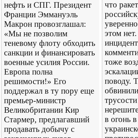
что раке
нефть и СПГ. Президент
российск
Франции Эммануэль
уверенно
Макрон провозглашал:
этом нет
«Мы не позволим
инцидент
теневому флоту обходить
коммент
санкции и финансировать
тоже воз
военные усилия России.
эскалаци
Европа полна
поводу. 
решимости!» Его
обвинили
поддержал в ту пору еще
трусости
премьер-министр
нерешите
Великобритании Кир
в огонь в
Стармер, предлагавший
украинск
продавать добычу с