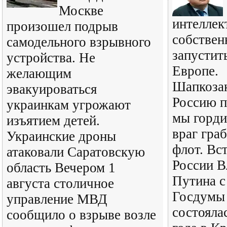
Москве
интеллек
произошел подрыв
собствен
самодельного взрывного
запустит
устройства. Не
Европе.
желающим
Шапкозак
эвакуироваться
Россию п
украинкам угрожают
мы горди
изъятием детей.
враг гра
Украинские дроны
флот. Вс
атаковали Саратовскую
России В
область Вечером 1
Путина с
августа столичное
Госдумы 
управление МВД
состояла
сообщило о взрыве возле