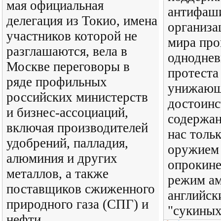
мая официальная
антифаш
делегация из Токио, имена
организа
участников которой не
мира про
разглашаются, вела в
одноднев
Москве переговоры в
протеста
ряде профильных
унижающ
российских министерств
достоинс
и бизнес-ассоциаций,
содержан
включая производителей
нас тольк
удобрений, палладия,
оружием 
алюминия и других
опрокине
металлов, а также
режим ам
поставщиков сжиженного
английск
природного газа (СПГ) и
"сукиных
нефти.