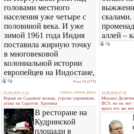
головами местного
выжженн
населения уже четыре с
скалами. 
половиной века. И уже
променад
зимой 1961 года Индия
аллей – 
поставила жирную точку
в многовековой
колониальной истории
европейцев на Индостане,
(176)
Фонд СК
Анализ, события, факты
02.08.2026 11:22
02.08.2026 07:41
Взрыв на Садовом кольце, угрозы украинкам,
Михаил Делягин
атака на Саратов. Хроника
ВСУ, но их нет
врага его же м
В ресторане на
Кудринской
площади в