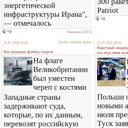
300 раке
энергетической
Patriot
инфраструктуры Ирана",
— отмечалось
(211)
Украина.ру
Анализ, события, факты
31.07.2026 18:18
31.07.2026 18:16
Ракетный инцид
Наследники флибустьеров
последствия ну
На флаге
Великобритании
был уместен
череп с костями
Польши о
Западные страны
новыми а
задерживают суда,
июля пре
которые, по их данным,
Туск зая
перевозят российскую