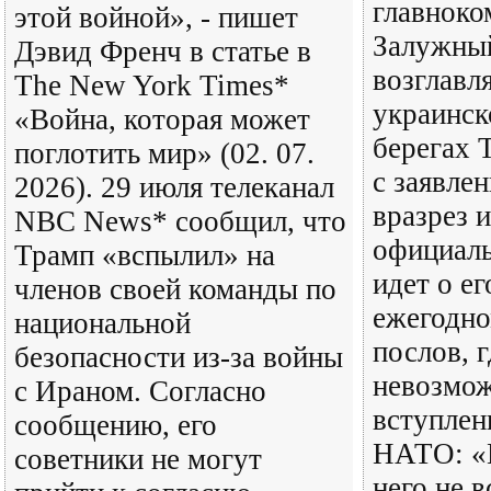
главнок
этой войной», - пишет
Залужный
Дэвид Френч в статье в
возглав
The New York Times*
украинск
«Война, которая может
берегах 
поглотить мир» (02. 07.
с заявле
2026). 29 июля телеканал
вразрез 
NBC News* сообщил, что
официаль
Трамп «вспылил» на
идет о ег
членов своей команды по
ежегодн
национальной
послов, г
безопасности из-за войны
невозмо
с Ираном. Согласно
вступлен
сообщению, его
НАТО: «
советники не могут
него не 