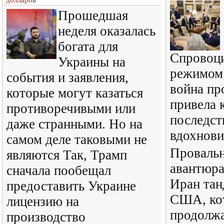
долларов
Прошедшая
неделя оказалась
богата для
Спровоц
Украины на
режимом
события и заявления,
война пр
которые могут казаться
привела 
противоречивыми или
последст
даже странными. Но на
вдохнови
самом деле таковыми не
Провальн
являются Так, Трамп
авантюра
сначала пообещал
Иран тан
предоставить Украине
США, ко
лицензию на
продолж
производство