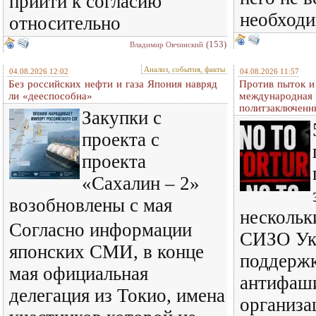
прийти к согласию
необход
относительно
(153)
Владимир Овчинский
Анализ, события, факты
04.08.2026 12:02
04.08.2026 11:57
Без российских нефти и газа Япония навряд
Против пыток и
ли «дееспособна»
международная 
политзаключенн
Закупки с
проекта с
проекта
«Сахалин – 2»
возобновлены с мая
нескольк
Согласно информации
СИЗО Ук
японских СМИ, в конце
поддерж
мая официальная
антифаш
делегация из Токио, имена
организа