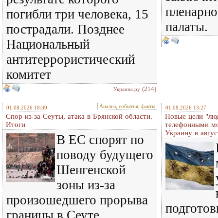
пленарно
погибли три человека, 15
палаты.
пострадали. Позднее
Национальный
антитеррористический
комитет
(214)
Украина.ру
Анализ, события, факты
01.08.2026 18:39
01.08.2026 13:27
Спор из-за Сеуты, атака в Брянской области.
Новые цели "лю
Итоги
телефонными м
Украину в авгус
В ЕС спорят по
поводу будущего
Шенгенской
зоны из-за
произошедшего прорыва
подготов
границы в Сеуте.