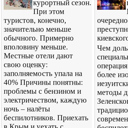
курортный сезон.
При этом
туристов, конечно,
очередно
значительно меньше
преступн
обычного. Примерно
киевског
вполовину меньше.
Чем доль
Местные отели дают
специаль
свою оценку:
операция
заполняемость упала на
более из
40% Причины понятны:
иезуитск
проблемы с бензином и
методы д
электричеством, каждую
Зеленско
ночь – налёты
традицио
беспилотников. Приехать
совреме
в Крым и уехать с
беспилот