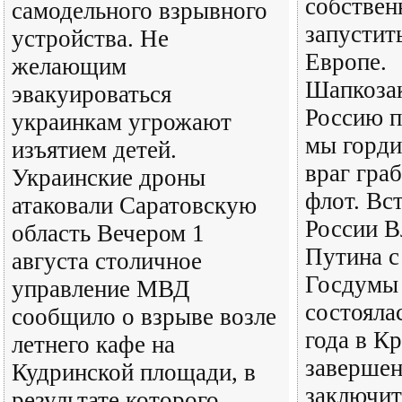
собствен
самодельного взрывного
запустит
устройства. Не
Европе.
желающим
Шапкозак
эвакуироваться
Россию п
украинкам угрожают
мы горди
изъятием детей.
враг гра
Украинские дроны
флот. Вс
атаковали Саратовскую
России В
область Вечером 1
Путина с
августа столичное
Госдумы 
управление МВД
состояла
сообщило о взрыве возле
года в К
летнего кафе на
завершен
Кудринской площади, в
заключит
результате которого