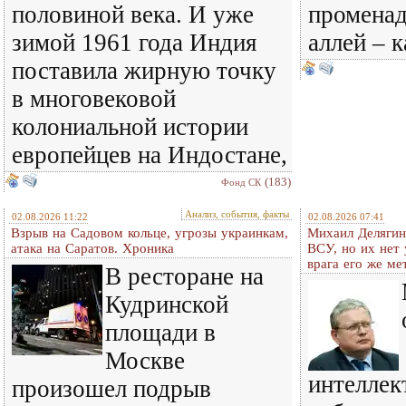
половиной века. И уже
променад
зимой 1961 года Индия
аллей – 
поставила жирную точку
в многовековой
колониальной истории
европейцев на Индостане,
(183)
Фонд СК
Анализ, события, факты
02.08.2026 11:22
02.08.2026 07:41
Взрыв на Садовом кольце, угрозы украинкам,
Михаил Делягин
атака на Саратов. Хроника
ВСУ, но их нет
врага его же м
В ресторане на
Кудринской
площади в
Москве
интеллек
произошел подрыв