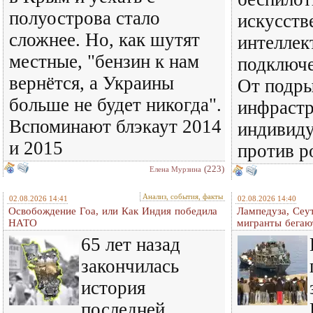
полуострова стало
искусст
сложнее. Но, как шутят
интеллек
местные, "бензин к нам
подключе
вернётся, а Украины
От подры
больше не будет никогда".
инфраст
Вспоминают блэкаут 2014
индивиду
и 2015
против р
(223)
Елена Мурзина
Анализ, события, факты
02.08.2026 14:41
02.08.2026 14:40
Освобождение Гоа, или Как Индия победила
Лампедуза, Сеут
НАТО
мигранты бегаю
65 лет назад
закончилась
история
последней