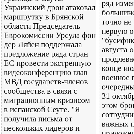
ряд изме
Украинский дрон атаковал
большинс
маршрутку в Брянской
точно не
области Председатель
первую о
Еврокомиссии Урсула фон
"бусифик
дер Ляйен поддержала
августа 
предложение ряда стран
продлева
ЕС провести экстренную
конце ию
видеоконференцию глав
военное 
МВД государств-членов
очередны
сообщества в связи с
31 октяб
миграционным кризисом
этом бро
в испанской Сеуте. "Я
сотрудни
получила письма от
важных п
нескольких лидеров и
приложен