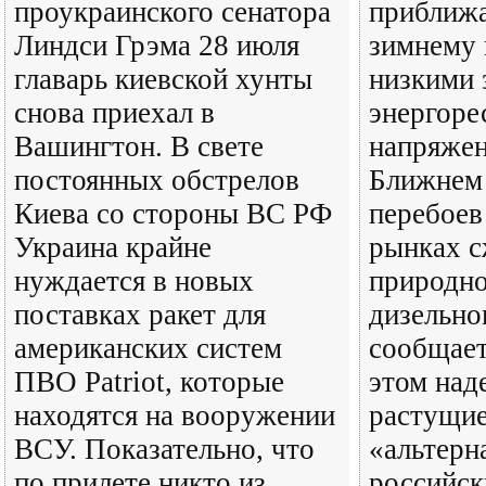
проукраинского сенатора
приближа
Линдси Грэма 28 июля
зимнему 
главарь киевской хунты
низкими 
снова приехал в
энергоре
Вашингтон. В свете
напряжен
постоянных обстрелов
Ближнем 
Киева со стороны ВС РФ
перебоев
Украина крайне
рынках 
нуждается в новых
природно
поставках ракет для
дизельно
американских систем
сообщает
ПВО Patriot, которые
этом над
находятся на вооружении
растущи
ВСУ. Показательно, что
«альтерн
по прилете никто из
российск