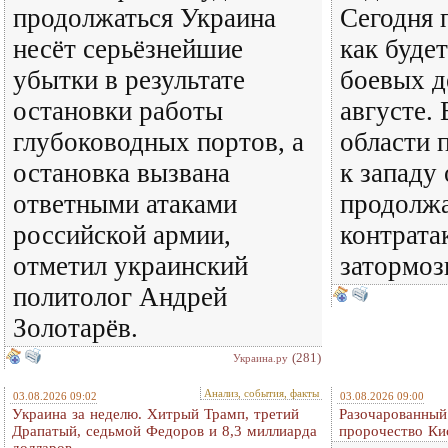
продолжаться Украина
Сегодня 
несёт серьёзнейшие
как будет
убытки в результате
боевых д
остановки работы
августе.
глубоководных портов, а
области 
остановка вызвана
к западу
ответными атаками
продолжа
российской армии,
контрата
отметил украинский
затормоз
политолог Андрей
Золотарёв.
(281)
Украина.ру
Анализ, события, факты
03.08.2026 09:02
03.08.2026 09:00
Украина за неделю. Хитрый Трамп, третий
Разочарованный
Драпатый, седьмой Федоров и 8,3 миллиарда
пророчество Ки