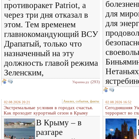
болезнен
противоракет Patriot, а
для миро
через три дня отказал в
для энер
этом. Тем временем
продовол
главнокомандующий ВСУ
безопасн
Драпатый, только что
своеволь
назначенный на эту
Биньямин
должность главой режима
Нетаньях
Зеленским,
ястребин
(293)
Украина.ру
Анализ, события, факты
02.08.2026 20:21
02.08.2026 16:52
Экстремальные условия в городах счастья.
Сегодняшняя Ук
Как проходит курортный сезон в Крыму
террорист во гл
В Крыму – в
разгаре