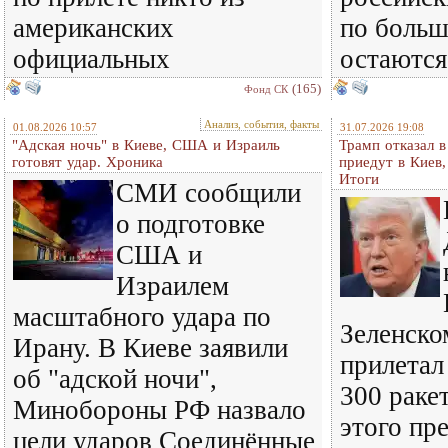
американских
по больш
официальных
остаются
(165)
Фонд СК
Анализ, события, факты
01.08.2026 10:57
31.07.2026 19:08
"Адская ночь" в Киеве, США и Израиль
Трамп отказал 
готовят удар. Хроника
приедут в Киев
Итоги
СМИ сообщили
о подготовке
США и
Израилем
масштабного удара по
Зеленском
Ирану. В Киеве заявили
прилетал
об "адской ночи",
300 ракет
Минобороны РФ назвало
этого пр
цели ударов Соединённые