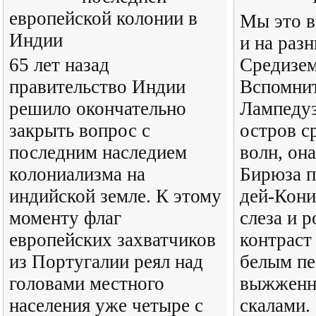
европейской колонии в
Мы это в
Индии
и на раз
65 лет назад
Средизем
правительство Индии
Вспомнит
решило окончательно
Лампедуз
закрыть вопрос с
остров с
последним наследием
волн, она
колониализма на
Бирюза п
индийской земле. К этому
дей-Кони
моменту флаг
слеза и 
европейских захватчиков
контраст
из Португалии реял над
белым пе
головами местного
выжженн
населения уже четыре с
скалами. 