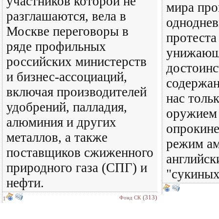
участников которой не
мира про
разглашаются, вела в
одноднев
Москве переговоры в
протеста
ряде профильных
унижающ
российских министерств
достоинс
и бизнес-ассоциаций,
содержан
включая производителей
нас тольк
удобрений, палладия,
оружием 
алюминия и других
опрокине
металлов, а также
режим ам
поставщиков сжиженного
английск
природного газа (СПГ) и
"сукиных
нефти.
(313)
Фонд СК
1