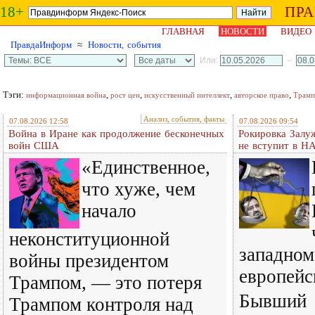
18+
ПР
ГЛАВНАЯ
НОВОСТИ
ВИДЕО
ПравдаИнформ
≈
Новости, события
Или:
–
Тэги:
,
,
,
,
информационная война
рост цен
искусственный интеллект
авторское право
Трамп
Анализ, события, факты
07.08.2026 12:58
07.08.2026 09:54
Война в Иране как продолжение бесконечных
Рокировка Залу
войн США
не вступит в Н
«Единственное,
что хуже, чем
начало
неконституционной
западном
войны президентом
европейс
Трампом, — это потеря
Бывший
Трампом контроля над