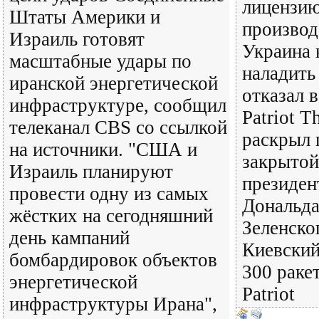
лицензию
Штаты Америки и
производ
Израиль готовят
Украина 
масштабные удары по
наладить
иранской энергетической
отказал в
инфраструктуре, сообщил
Patriot T
телеканал CBS со ссылкой
раскрыл 
на источники. "США и
закрытой
Израиль планируют
президе
провести одну из самых
Дональда
жёстких на сегодняшний
Зеленско
день кампаний
Киевский
бомбардировок объектов
300 раке
энергетической
Patriot
инфраструктуры Ирана",