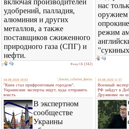
включая производителей
нас тольк
удобрений, палладия,
оружием 
алюминия и других
опрокине
металлов, а также
режим ам
поставщиков сжиженного
английск
природного газа (СПГ) и
"сукиных
нефти.
(342)
Фонд СК
1
Анализ, события, факты
04.08.2026 10:03
03.08.2026 11:57
"Киев стал прифронтовым городом".
Военный экспер
Украинские эксперты ищут, куда отправить
РФ зайдут в До
власть
Дружковке на ш
В экспертном
сообществе
Украины