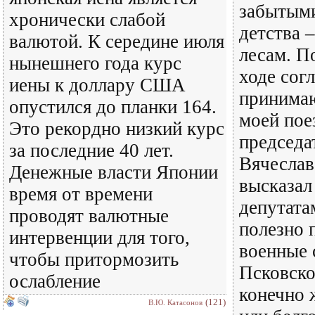
забытыми
хронически слабой
детства 
валютой. К середине июля
лесам. П
нынешнего года курс
ходе сог
иены к доллару США
принима
опустился до планки 164.
моей пое
Это рекордно низкий курс
председа
за последние 40 лет.
Вячеслав
Денежные власти Японии
высказал
время от времени
депутата
проводят валютные
полезно 
интервенции для того,
военные 
чтобы притормозить
Псковско
ослабление
конечно 
(121)
В.Ю. Катасонов