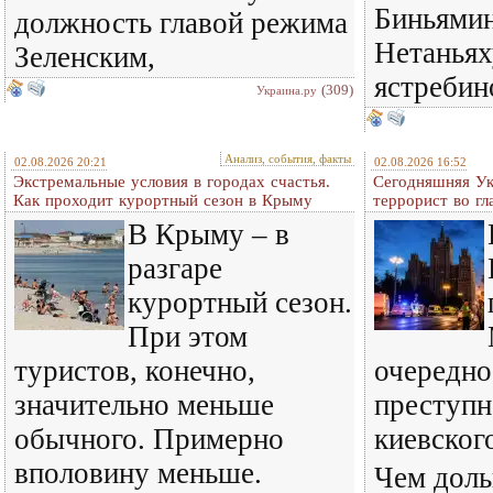
Биньямин
должность главой режима
Нетаньях
Зеленским,
ястребин
(309)
Украина.ру
Анализ, события, факты
02.08.2026 20:21
02.08.2026 16:52
Экстремальные условия в городах счастья.
Сегодняшняя Ук
Как проходит курортный сезон в Крыму
террорист во гл
В Крыму – в
разгаре
курортный сезон.
При этом
туристов, конечно,
очередно
значительно меньше
преступн
обычного. Примерно
киевског
вполовину меньше.
Чем доль