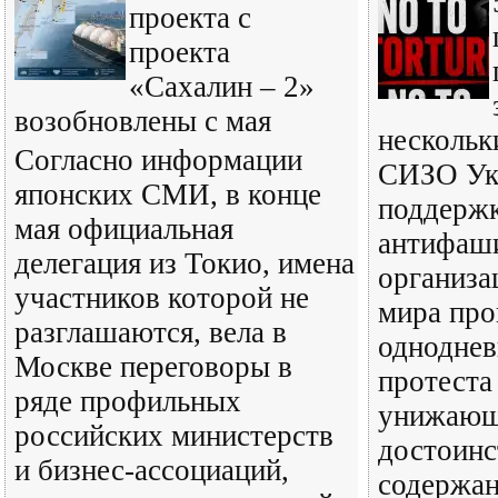
проекта с
проекта
«Сахалин – 2»
возобновлены с мая
нескольк
Согласно информации
СИЗО Ук
японских СМИ, в конце
поддерж
мая официальная
антифаш
делегация из Токио, имена
организа
участников которой не
мира про
разглашаются, вела в
одноднев
Москве переговоры в
протеста
ряде профильных
унижающ
российских министерств
достоинс
и бизнес-ассоциаций,
содержан