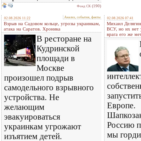
(190)
Фонд СК
Анализ, события, факты
02.08.2026 11:22
02.08.2026 07:41
Взрыв на Садовом кольце, угрозы украинкам,
Михаил Делягин
атака на Саратов. Хроника
ВСУ, но их нет
врага его же м
В ресторане на
Кудринской
площади в
Москве
интеллек
произошел подрыв
собствен
самодельного взрывного
запустит
устройства. Не
Европе.
желающим
Шапкозак
эвакуироваться
Россию п
украинкам угрожают
мы горди
изъятием детей.