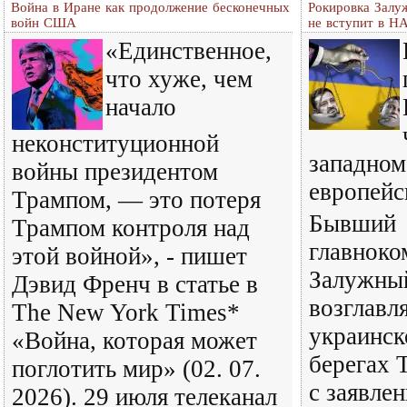
Война в Иране как продолжение бесконечных
Рокировка Залу
войн США
не вступит в Н
«Единственное,
что хуже, чем
начало
неконституционной
западном
войны президентом
европейс
Трампом, — это потеря
Бывший
Трампом контроля над
главнок
этой войной», - пишет
Залужный
Дэвид Френч в статье в
возглав
The New York Times*
украинск
«Война, которая может
берегах 
поглотить мир» (02. 07.
с заявле
2026). 29 июля телеканал