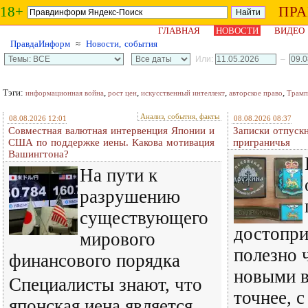
18+
ПР
ГЛАВНАЯ
НОВОСТИ
ВИДЕО
ПравдаИнформ
≈
Новости, события
Или:
–
Тэги:
,
,
,
,
информационная война
рост цен
искусственный интеллект
авторское право
Трамп
Анализ, события, факты
08.08.2026 12:01
08.08.2026 08:37
Совместная валютная интервенция Японии и
Записки отпускн
США по поддержке иены. Какова мотивация
приграничья
Вашингтона?
На пути к
разрушению
существующего
достопри
мирового
полезно 
финансового порядка
новыми в
Специалисты знают, что
точнее, 
японская иена является