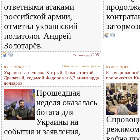
ответными атаками
продолжа
российской армии,
контрата
отметил украинский
затормоз
политолог Андрей
Золотарёв.
(295)
Украина.ру
Анализ, события, факты
03.08.2026 09:02
03.08.2026 09:00
Украина за неделю. Хитрый Трамп, третий
Разочарованный
Драпатый, седьмой Федоров и 8,3 миллиарда
пророчество Ки
долларов
Прошедшая
неделя оказалась
богата для
Спровоц
Украины на
режимом
события и заявления,
война пр