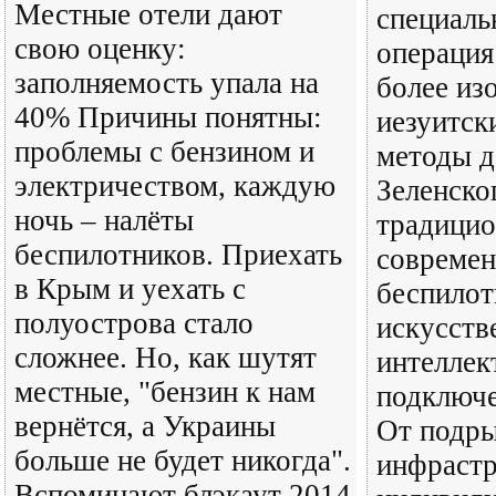
Местные отели дают
специаль
свою оценку:
операция
заполняемость упала на
более из
40% Причины понятны:
иезуитск
проблемы с бензином и
методы д
электричеством, каждую
Зеленско
ночь – налёты
традицио
беспилотников. Приехать
совреме
в Крым и уехать с
беспилот
полуострова стало
искусст
сложнее. Но, как шутят
интеллек
местные, "бензин к нам
подключе
вернётся, а Украины
От подры
больше не будет никогда".
инфраст
Вспоминают блэкаут 2014