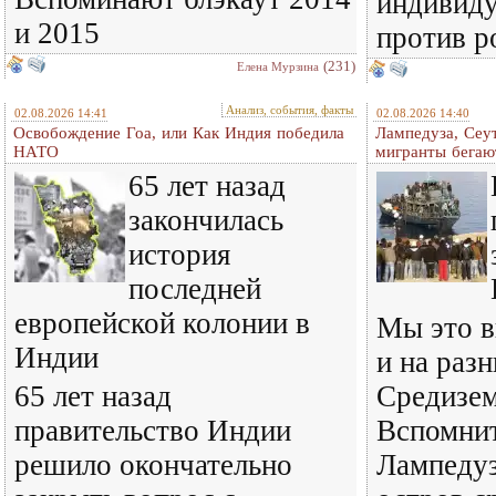
индивиду
и 2015
против р
(231)
Елена Мурзина
Анализ, события, факты
02.08.2026 14:41
02.08.2026 14:40
Освобождение Гоа, или Как Индия победила
Лампедуза, Сеут
НАТО
мигранты бегаю
65 лет назад
закончилась
история
последней
европейской колонии в
Мы это в
Индии
и на раз
65 лет назад
Средизем
правительство Индии
Вспомнит
решило окончательно
Лампедуз