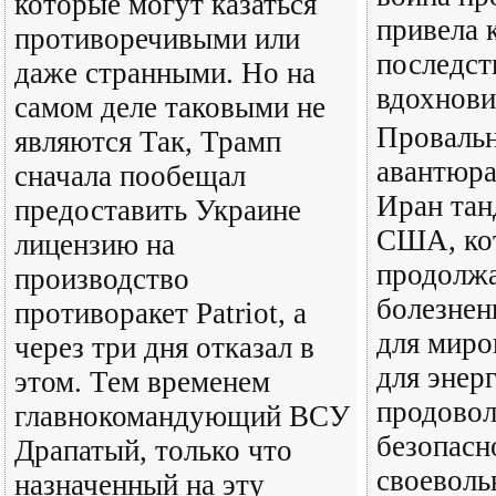
которые могут казаться
привела 
противоречивыми или
последст
даже странными. Но на
вдохнови
самом деле таковыми не
Провальн
являются Так, Трамп
авантюра
сначала пообещал
Иран тан
предоставить Украине
США, ко
лицензию на
продолж
производство
болезнен
противоракет Patriot, а
для миро
через три дня отказал в
для энер
этом. Тем временем
продовол
главнокомандующий ВСУ
безопасн
Драпатый, только что
своеволь
назначенный на эту