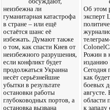
обсуждают,
неизбежна ли
Об этом 
гуманитарная катастрофа
эксперт 
в стране – или ещё
политиче
остаётся шанс её
журналис
избежать. Думают также
телеграм
о том, как спасти Киев от
ColonelC
неизбежного разрушения,
Рожин в 
если конфликт будет
изданию 
продолжаться Украина
Сегодня 
несёт серьёзнейшие
как будет
убытки в результате
боевых д
остановки работы
августе.
глубоководных портов, а
области 
остановка вызвана
к западу