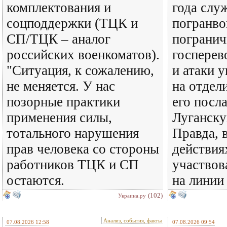
комплектования и
года слу
соцподдержки (ТЦК и
погранво
СП/ТЦК – аналог
погранич
российских военкоматов).
госперев
"Ситуация, к сожалению,
и атаки 
не меняется. У нас
на отдел
позорные практики
его посл
применения силы,
Луганску
тотального нарушения
Правда, 
прав человека со стороны
действия
работников ТЦК и СП
участвов
остаются.
на линии
(102)
Украина.ру
Анализ, события, факты
07.08.2026 12:58
07.08.2026 09:54