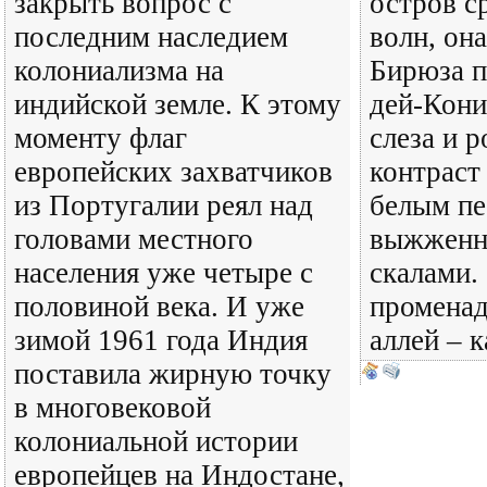
закрыть вопрос с
остров с
последним наследием
волн, она
колониализма на
Бирюза п
индийской земле. К этому
дей-Кони
моменту флаг
слеза и 
европейских захватчиков
контраст
из Португалии реял над
белым пе
головами местного
выжженн
населения уже четыре с
скалами. 
половиной века. И уже
променад
зимой 1961 года Индия
аллей – 
поставила жирную точку
в многовековой
колониальной истории
европейцев на Индостане,