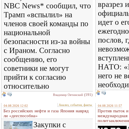
вразрез 
NBC News* сообщил, что
официаль
Трамп «вспылил» на
идет о ег
членов своей команды по
ежегодн
национальной
послов, г
безопасности из-за войны
невозмо
с Ираном. Согласно
вступлен
сообщению, его
НАТО: «
советники не могут
него не 
прийти к согласию
необход
относительно
(191)
Владимир Овчинский
Анализ, события, факты
04.08.2026 12:02
04.08.2026 11:57
Без российских нефти и газа Япония навряд
Против пыток и
ли «дееспособна»
международная 
политзаключенн
Закупки с