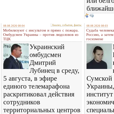
или белг
ближайш
Анализ, события, факты
08.08.2026 08:04
08.08.2026 08:03
Мобилизуют с инсультом и прямо с пожара.
Судьба человека
Омбудсмен Украины – против людоловов из
Россию, а затем
ТЦК
госизмене
Украинский
омбудсмен
Дмитрий
Лубинец в среду,
5 августа, в эфире
Сумской 
единого телемарафона
Украины,
раскритиковал действия
институт
сотрудников
экономич
территориальных центров
специаль