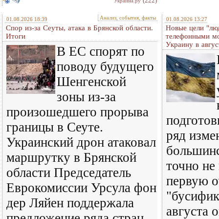
(222)
Украина.ру
Анализ, события, факты
01.08.2026 18:39
01.08.2026 13:27
Спор из-за Сеуты, атака в Брянской области.
Новые цели "лю
Итоги
телефонными м
Украину в авгус
В ЕС спорят по
поводу будущего
Шенгенской
зоны из-за
произошедшего прорыва
подготов
границы в Сеуте.
ряд изме
Украинский дрон атаковал
большинс
маршрутку в Брянской
точно не
области Председатель
первую о
Еврокомиссии Урсула фон
"бусифик
дер Ляйен поддержала
августа 
предложение ряда стран