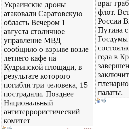
враг гра
Украинские дроны
флот. Вс
атаковали Саратовскую
России В
область Вечером 1
Путина с
августа столичное
Госдумы 
управление МВД
состояла
сообщило о взрыве возле
года в К
летнего кафе на
завершен
Кудринской площади, в
заключит
результате которого
пленарно
погибли три человека, 15
палаты.
пострадали. Позднее
Национальный
антитеррористический
комитет