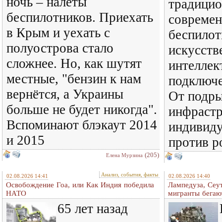
ночь – налёты
традицио
беспилотников. Приехать
совреме
в Крым и уехать с
беспилот
полуострова стало
искусст
сложнее. Но, как шутят
интеллек
местные, "бензин к нам
подключе
вернётся, а Украины
От подры
больше не будет никогда".
инфраст
Вспоминают блэкаут 2014
индивиду
и 2015
против р
(205)
Елена Мурзина
Анализ, события, факты
02.08.2026 14:41
02.08.2026 14:40
Освобождение Гоа, или Как Индия победила
Лампедуза, Сеут
НАТО
мигранты бегаю
65 лет назад