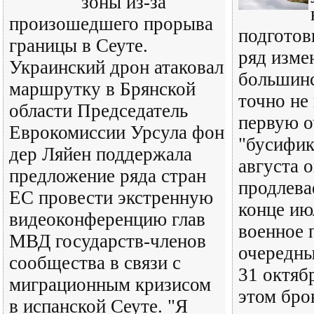
зоны из-за
произошедшего прорыва
подготов
границы в Сеуте.
ряд изме
Украинский дрон атаковал
большинс
маршрутку в Брянской
точно не
области Председатель
первую о
Еврокомиссии Урсула фон
"бусифик
дер Ляйен поддержала
августа 
предложение ряда стран
продлева
ЕС провести экстренную
конце ию
видеоконференцию глав
военное 
МВД государств-членов
очередны
сообщества в связи с
31 октяб
миграционным кризисом
этом бро
в испанской Сеуте. "Я