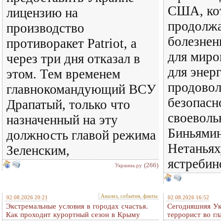
США, ко
лицензию на
продолж
производство
болезнен
противоракет Patriot, а
для миро
через три дня отказал в
для энер
этом. Тем временем
продовол
главнокомандующий ВСУ
безопасн
Драпатый, только что
своеволь
назначенный на эту
Биньямин
должность главой режима
Нетаньях
Зеленским,
ястребин
(266)
Украина.ру
Анализ, события, факты
02.08.2026 20:21
02.08.2026 16:52
Экстремальные условия в городах счастья.
Сегодняшняя Ук
Как проходит курортный сезон в Крыму
террорист во гл