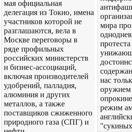
мая официальная
антифаш
делегация из Токио, имена
организа
участников которой не
мира про
разглашаются, вела в
одноднев
Москве переговоры в
протеста
ряде профильных
унижающ
российских министерств
достоинс
и бизнес-ассоциаций,
содержан
включая производителей
нас тольк
удобрений, палладия,
оружием 
алюминия и других
опрокине
металлов, а также
режим ам
поставщиков сжиженного
английск
природного газа (СПГ) и
"сукиных
нефти.