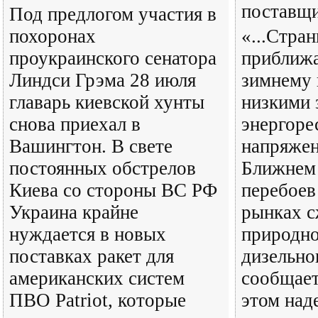
поставщ
Под предлогом участия в
похоронах
«...Стра
проукраинского сенатора
приближа
Линдси Грэма 28 июля
зимнему 
главарь киевской хунты
низкими 
снова приехал в
энергоре
Вашингтон. В свете
напряжен
постоянных обстрелов
Ближнем 
Киева со стороны ВС РФ
перебоев
Украина крайне
рынках 
нуждается в новых
природно
поставках ракет для
дизельно
американских систем
сообщает
ПВО Patriot, которые
этом над