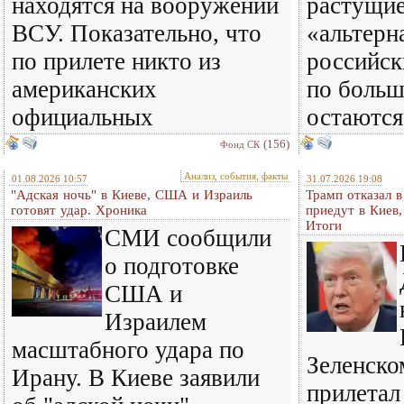
находятся на вооружении
растущи
ВСУ. Показательно, что
«альтерн
по прилете никто из
российск
американских
по больш
официальных
остаются
(156)
Фонд СК
Анализ, события, факты
01.08.2026 10:57
31.07.2026 19:08
"Адская ночь" в Киеве, США и Израиль
Трамп отказал 
готовят удар. Хроника
приедут в Киев
Итоги
СМИ сообщили
о подготовке
США и
Израилем
масштабного удара по
Зеленском
Ирану. В Киеве заявили
прилетал