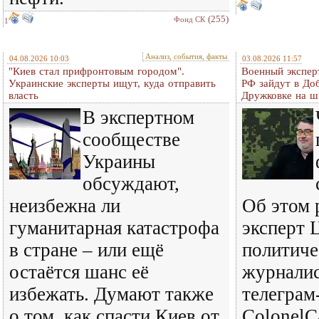
(255)
Фонд СК
1
Анализ, события, факты
04.08.2026 10:03
03.08.2026 11:57
"Киев стал прифронтовым городом".
Военный экспер
Украинские эксперты ищут, куда отправить
РФ зайдут в До
власть
Дружковке на ш
В экспертном
сообществе
Украины
обсуждают,
неизбежна ли
Об этом 
гуманитарная катастрофа
эксперт 
в стране – или ещё
политиче
остаётся шанс её
журналис
избежать. Думают также
телеграм
о том, как спасти Киев от
ColonelC