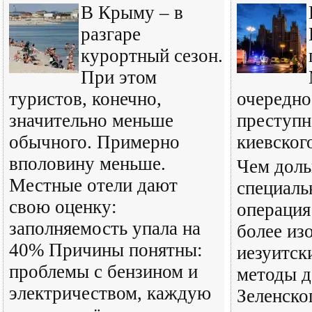
В Крыму – в
разгаре
курортный сезон.
При этом
туристов, конечно,
очередно
значительно меньше
преступн
обычного. Примерно
киевског
вполовину меньше.
Чем доль
Местные отели дают
специаль
свою оценку:
операция
заполняемость упала на
более из
40% Причины понятны:
иезуитск
проблемы с бензином и
методы д
электричеством, каждую
Зеленско