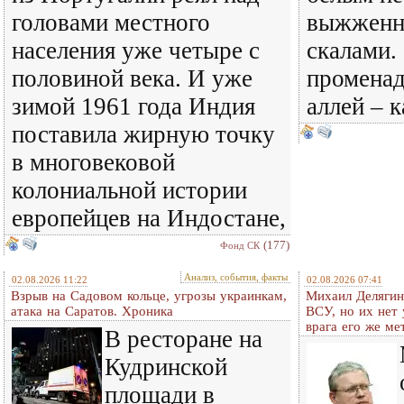
головами местного
выжженн
населения уже четыре с
скалами. 
половиной века. И уже
променад
зимой 1961 года Индия
аллей – 
поставила жирную точку
в многовековой
колониальной истории
европейцев на Индостане,
(177)
Фонд СК
Анализ, события, факты
02.08.2026 11:22
02.08.2026 07:41
Взрыв на Садовом кольце, угрозы украинкам,
Михаил Делягин
атака на Саратов. Хроника
ВСУ, но их нет
врага его же м
В ресторане на
Кудринской
площади в