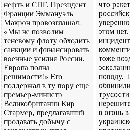
что раке
нефть и СПГ. Президент
российск
Франции Эммануэль
уверенно
Макрон провозглашал:
этом нет
«Мы не позволим
инцидент
теневому флоту обходить
коммент
санкции и финансировать
тоже воз
военные усилия России.
эскалаци
Европа полна
поводу. 
решимости!» Его
обвинили
поддержал в ту пору еще
трусости
премьер-министр
нерешите
Великобритании Кир
в огонь в
Стармер, предлагавший
украинск
продавать добычу с