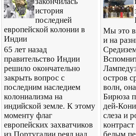
закончилась
история
последней
европейской колонии в
Мы это в
Индии
и на раз
65 лет назад
Средизем
правительство Индии
Вспомнит
решило окончательно
Лампедуз
закрыть вопрос с
остров с
последним наследием
волн, она
колониализма на
Бирюза п
индийской земле. К этому
дей-Кони
моменту флаг
слеза и 
европейских захватчиков
контраст
из Португалии реял над
белым пе