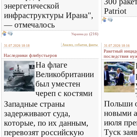
300 раке
энергетической
Patriot
инфраструктуры Ирана",
— отмечалось
(216)
Украина.ру
Анализ, события, факты
31.07.2026 18:18
31.07.2026 18:16
Ракетный инцид
Наследники флибустьеров
последствия ну
На флаге
Великобритании
был уместен
череп с костями
Польши о
Западные страны
новыми а
задерживают суда,
июля пре
которые, по их данным,
Туск зая
перевозят российскую