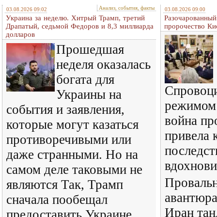
Анализ, события, факты
03.08.2026 09:02
03.08.2026 09:00
Украина за неделю. Хитрый Трамп, третий
Разочарованный
Драпатый, седьмой Федоров и 8,3 миллиарда
пророчество Ки
долларов
Прошедшая
неделя оказалась
богата для
Спровоц
Украины на
режимом
события и заявления,
война пр
которые могут казаться
привела 
противоречивыми или
последст
даже странными. Но на
вдохнови
самом деле таковыми не
Провальн
являются Так, Трамп
авантюра
сначала пообещал
Иран тан
предоставить Украине