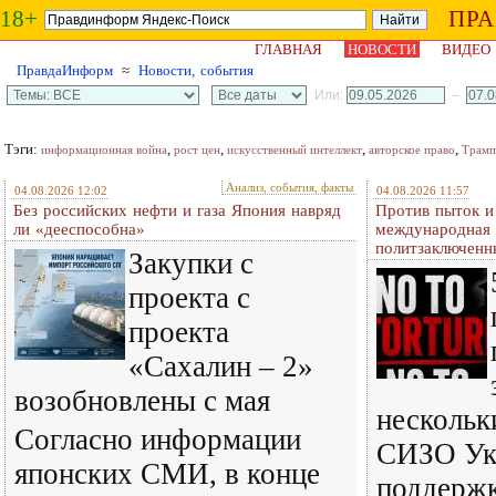
18+
ПР
ГЛАВНАЯ
НОВОСТИ
ВИДЕО
ПравдаИнформ
≈
Новости, события
Или:
–
Тэги:
,
,
,
,
информационная война
рост цен
искусственный интеллект
авторское право
Трамп
Анализ, события, факты
04.08.2026 12:02
04.08.2026 11:57
Без российских нефти и газа Япония навряд
Против пыток и
ли «дееспособна»
международная 
политзаключенн
Закупки с
проекта с
проекта
«Сахалин – 2»
возобновлены с мая
нескольк
Согласно информации
СИЗО Ук
японских СМИ, в конце
поддерж