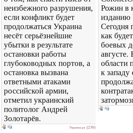
неизбежного разрушения,
Рожин в 
если конфликт будет
изданию 
продолжаться Украина
Сегодня 
несёт серьёзнейшие
как будет
убытки в результате
боевых д
остановки работы
августе.
глубоководных портов, а
области 
остановка вызвана
к западу
ответными атаками
продолжа
российской армии,
контрата
отметил украинский
затормоз
политолог Андрей
Золотарёв.
(230)
Украина.ру