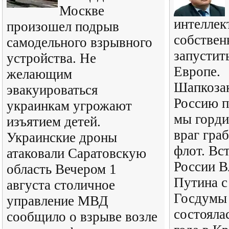
Москве
интеллек
произошел подрыв
собствен
самодельного взрывного
запустит
устройства. Не
Европе.
желающим
Шапкозак
эвакуироваться
Россию п
украинкам угрожают
мы горди
изъятием детей.
враг гра
Украинские дроны
флот. Вс
атаковали Саратовскую
России В
область Вечером 1
Путина с
августа столичное
Госдумы 
управление МВД
состояла
сообщило о взрыве возле