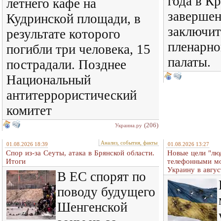
года в К
летнего кафе на
завершен
Кудринской площади, в
заключит
результате которого
пленарно
погибли три человека, 15
палаты.
пострадали. Позднее
Национальный
антитеррористический
комитет
(206)
Украина.ру
Анализ, события, факты
01.08.2026 18:39
01.08.2026 13:27
Спор из-за Сеуты, атака в Брянской области.
Новые цели "лю
Итоги
телефонными м
Украину в авгус
В ЕС спорят по
поводу будущего
Шенгенской