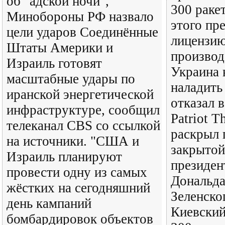
об "адской ночи",
300 ракет
Минобороны РФ назвало
этого пр
цели ударов Соединённые
лицензию
Штаты Америки и
производ
Израиль готовят
Украина 
масштабные удары по
наладить
иранской энергетической
отказал в
инфраструктуре, сообщил
Patriot T
телеканал CBS со ссылкой
раскрыл 
на источники. "США и
закрытой
Израиль планируют
президе
провести одну из самых
Дональда
жёстких на сегодняшний
Зеленско
день кампаний
Киевский
бомбардировок объектов