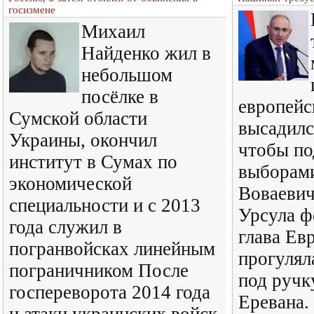
госизмене
Михаил
Найденко жил в
небольшом
посёлке в
европейс
Сумской области
высадилс
Украины, окончил
чтобы по
институт в Сумах по
выборам
экономической
Воваеви
специальности и с 2013
Урсула ф
года служил в
глава Ев
погранвойсках линейным
прогулял
пограничником После
под ручк
госпереворота 2014 года
Еревана.