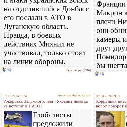
и атаки украинских войск
Франции
на отделившийся Донбасс
Макрон 
его послали в АТО в
плечи Ни
Луганскую область.
они обни
Правда, в боевых
камеры и
действиях Михаил не
друг дру
участвовал, только стоял
Помидоры
на линии обороны.
бы шепт
(204)
Украина.ру
Анализ, события, факты
07.08.2026 09:54
07.08.2026 09:51
Рокировка Залужного, или «Украина никогда
Коррупция вмес
не вступит в НАТО»
ворот поворот 
Глобалисты
предложили