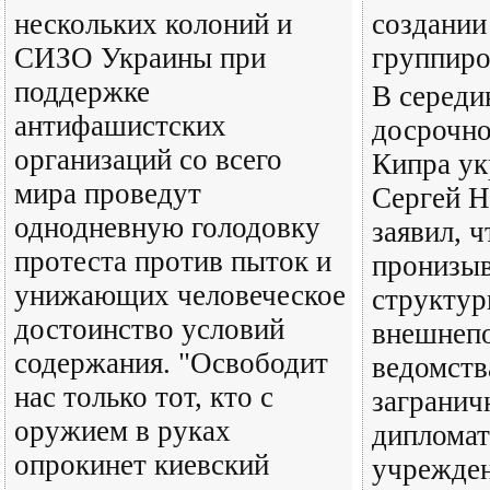
нескольких колоний и
создании
СИЗО Украины при
группир
поддержке
В середи
антифашистских
досрочно
организаций со всего
Кипра ук
мира проведут
Сергей 
однодневную голодовку
заявил, 
протеста против пыток и
пронизыв
унижающих человеческое
структу
достоинство условий
внешнепо
содержания. "Освободит
ведомств
нас только тот, кто с
загранич
оружием в руках
дипломат
опрокинет киевский
учрежде