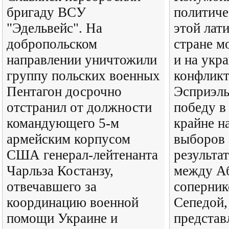
бригаду ВСУ
политиче
"Эдельвейс". На
этой лат
добропольском
стране м
направлении уничтожили
и на укр
группу польских военных
конфликт
Пентагон досрочно
Эсприэль
отстранил от должности
победу в
командующего 5-м
крайне н
армейским корпусом
выборов 
США генерал-лейтенанта
результа
Чарльза Костанзу,
между Аб
отвечавшего за
соперни
координацию военной
Сепедой,
помощи Украине и
предста