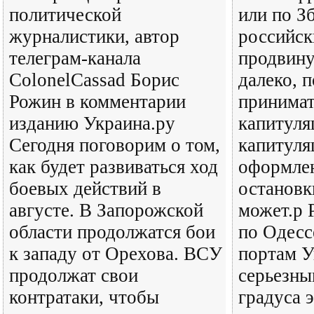
политической
или по З
журналистики, автор
российск
телеграм-канала
продвину
ColonelCassad Борис
далеко, п
Рожин в комментарии
принимат
изданию Украина.ру
капитуля
Сегодня поговорим о том,
капитуля
как будет развиваться ход
оформлен
боевых действий в
остановк
августе. В Запорожской
может.р 
области продолжатся бои
по Одесс
к западу от Орехова. ВСУ
портам У
продолжат свои
серьезн
контратаки, чтобы
градуса 