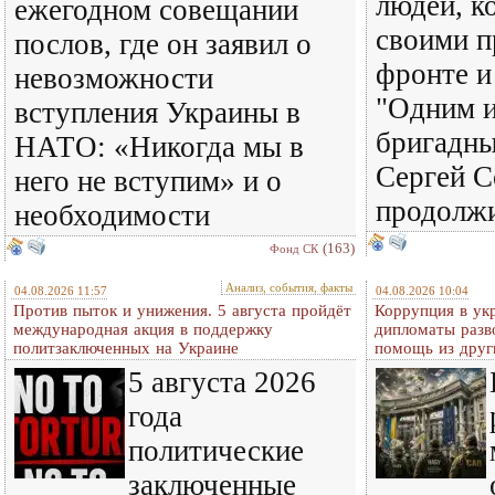
людей, к
ежегодном совещании
своими п
послов, где он заявил о
фронте и
невозможности
"Одним и
вступления Украины в
бригадны
НАТО: «Никогда мы в
Сергей С
него не вступим» и о
продолж
необходимости
(163)
Фонд СК
Анализ, события, факты
04.08.2026 11:57
04.08.2026 10:04
Против пыток и унижения. 5 августа пройдёт
Коррупция в ук
международная акция в поддержку
дипломаты разв
политзаключенных на Украине
помощь из друг
5 августа 2026
года
политические
заключенные