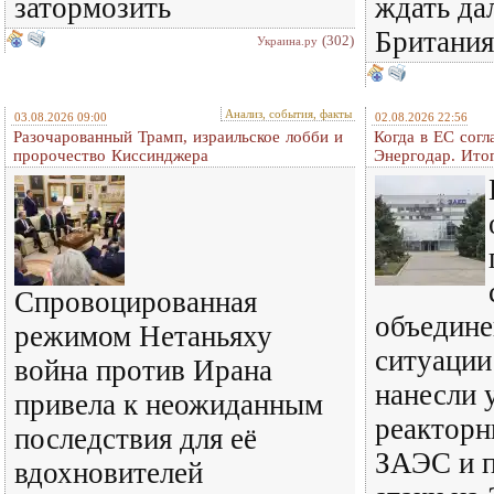
затормозить
ждать да
Британия
(302)
Украина.ру
Анализ, события, факты
03.08.2026 09:00
02.08.2026 22:56
Разочарованный Трамп, израильское лобби и
Когда в ЕС согл
пророчество Киссинджера
Энергодар. Итог
Спровоцированная
объедине
режимом Нетаньяху
ситуации
война против Ирана
нанесли 
привела к неожиданным
реакторн
последствия для её
ЗАЭС и 
вдохновителей