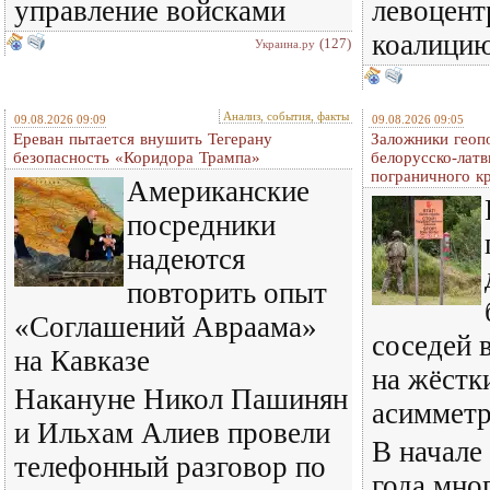
управление войсками
левоцент
коалици
(127)
Украина.ру
Анализ, события, факты
09.08.2026 09:09
09.08.2026 09:05
Ереван пытается внушить Тегерану
Заложники геопо
безопасность «Коридора Трампа»
белорусско-латв
пограничного к
Американские
посредники
надеются
повторить опыт
«Соглашений Авраама»
соседей 
на Кавказе
на жёстк
Накануне Никол Пашинян
асиммет
и Ильхам Алиев провели
В начале
телефонный разговор по
года мно