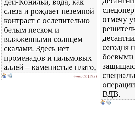
десантни
дей-Конильи, вода, как
спецопер
слеза и рождает неземной
отмечу у
контраст с ослепительно
решитель
белым песком и
десантни
выжженными солнцем
сегодня п
скалами. Здесь нет
боевыми
променадов и пальмовых
защищают
аллей – каменистые плато,
специаль
(192)
Фонд СК
операции
ВДВ.