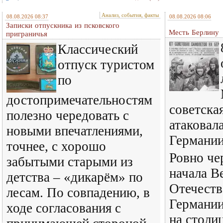
Анализ, события, факты
08.08.2026 08:37
08.08.2026 08:06
Записки отпускника из псковского
Месть Берлину
приграничья
Классический
отпуск туристом
по
достопримечательностям
советска
полезно чередовать с
атаковал
новыми впечатлениями,
Германи
точнее, с хорошо
Ровно че
забытыми старыми из
начала В
детства – «дикарём» по
Отечест
лесам. По совпадению, в
Германии
ходе согласования с
на столи