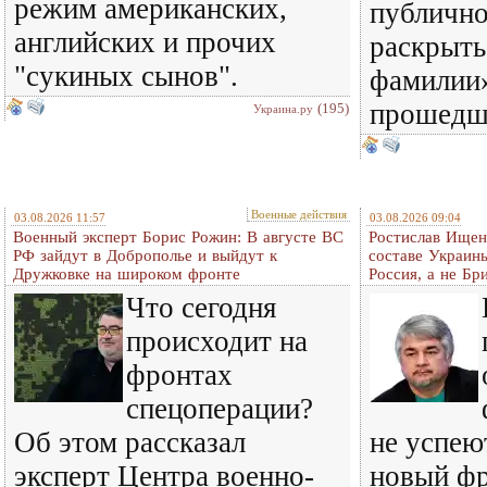
режим американских,
публичн
английских и прочих
раскрыть
"сукиных сынов".
фамилии»
прошедш
(195)
Украина.ру
Военные действия
03.08.2026 11:57
03.08.2026 09:04
Военный эксперт Борис Рожин: В августе ВС
Ростислав Ищенк
РФ зайдут в Доброполье и выйдут к
составе Украины
Дружковке на широком фронте
Россия, а не Бр
Что сегодня
происходит на
фронтах
спецоперации?
Об этом рассказал
не успею
эксперт Центра военно-
новый фр