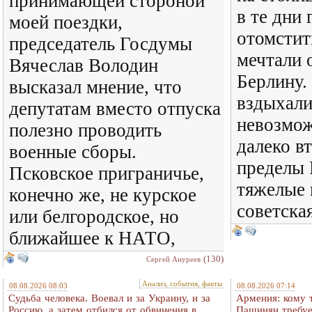
принимающей стороной
в те дни
моей поездки,
отомстит
председатель Госдумы
мечтали 
Вячеслав Володин
Берлину.
высказал мнение, что
вздыхали
депутатам вместо отпуска
невозмож
полезно проводить
далеко в
военные сборы.
пределы 
Псковское приграничье,
тяжелые 
конечно же, не курское
советска
или белгородское, но
ближайшее к НАТО,
(130)
Сергей Ануреев
Анализ, события, факты
08.08.2026 08:03
08.08.2026 07:14
Судьба человека. Воевал и за Украину, и за
Армения: кому 
Россию, а затем отбился от обвинения в
Пашинян требуе