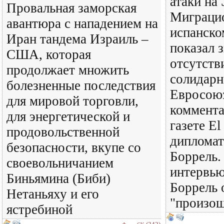
атаки на
Провальная заморская
Миграцио
авантюра с нападением на
испанско
Иран тандема Израиль –
показал 
США, которая
отсутств
продолжает множить
солидарн
болезненные последствия
Евросоюз
для мировой торговли,
коммента
для энергетической и
газете El
продовольственной
диплома
безопасности, вкупе со
Боррель.
своевольничанием
интервь
Биньямина (Биби)
Боррель 
Нетаньяху и его
"произош
ястребиной