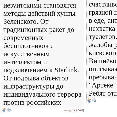
счастливо
иезуитскими становятся
грязной 
методы действий хунты
в еде, ан
Зеленского. От
нехватка
традиционных ракет до
туалетов
современных
жалобы р
беспилотников с
киевског
искусственным
Вишнёвое
интеллектом и
описываю
подключением к Starlink.
пребыван
От подрыва объектов
"Артеке"
инфраструктуры до
Ребят от
индивидуального террора
против российских
(249)
Фонд СК