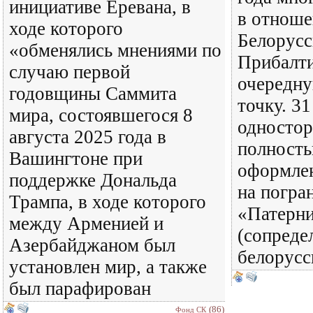
инициативе Еревана, в
в отнош
ходе которого
Белорусс
«обменялись мнениями по
Прибалти
случаю первой
очередн
годовщины Саммита
точку. 31
мира, состоявшегося 8
одностор
августа 2025 года в
полность
Вашингтоне при
оформлен
поддержке Дональда
на погра
Трампа, в ходе которого
«Патерн
между Арменией и
(сопреде
Азербайджаном был
белорусс
установлен мир, а также
был парафирован
(86)
Фонд СК