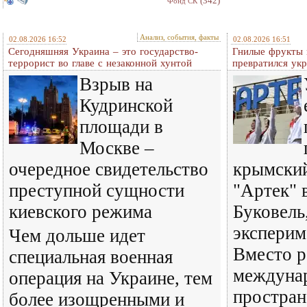
(342)
Фонд СК
Анализ, события, факты
02.08.2026 16:52
02.08.2026 16:51
Сегодняшняя Украина – это государство-
Гнилые фрукты и
террорист во главе с незаконной хунтой
превратился ук
Взрыв на
Кудринской
площади в
Москве –
очередное свидетельство
крымский
преступной сущности
"Артек" 
киевского режима
Буковель
эксперим
Чем дольше идет
Вместо р
специальная военная
междуна
операция на Украине, тем
простран
более изощренными и