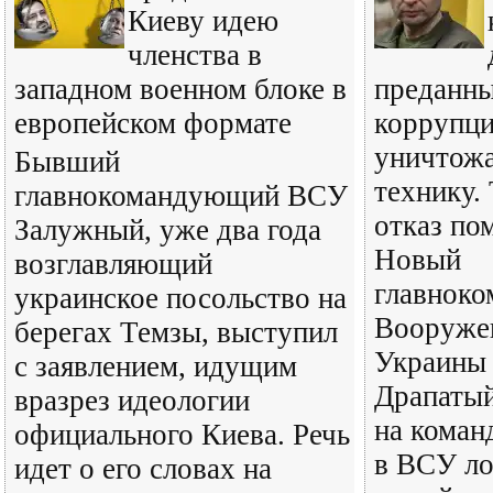
Киеву идею
членства в
западном военном блоке в
преданн
европейском формате
коррупц
уничтожа
Бывший
технику.
главнокомандующий ВСУ
отказ по
Залужный, уже два года
Новый
возглавляющий
главнок
украинское посольство на
Вооруже
берегах Темзы, выступил
Украины
с заявлением, идущим
Драпатый
вразрез идеологии
на коман
официального Киева. Речь
в ВСУ ло
идет о его словах на