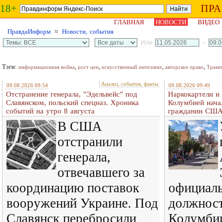
18+
ПР
ГЛАВНАЯ
НОВОСТИ
ВИДЕО
ПравдаИнформ
≈
Новости, события
Или:
–
Тэги:
,
,
,
,
информационная война
рост цен
искусственный интеллект
авторское право
Трамп
Анализ, события, факты
09.08.2026 09:54
09.08.2026 09:49
Отстранение генерала, "Эдельвейс" под
Наркокартели и
Славянском, польский спецназ. Хроника
Колумбией нача
событий на утро 8 августа
гражданин СШ
В США
отстранили
генерала,
отвечавшего за
координацию поставок
официаль
вооружений Украине. Под
должност
Славянск перебросили
Колумби