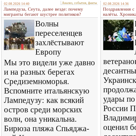
Анализ, события, факты
02.08.2026 14:40
02.08.2026 14:36
Лампедуза, Сеута, далее везде: почему
Поздравления с
мигранты бегают шустрее политиков?
налёты. Хроник
Волны
переселенцев
захлёстывают
Европу
ветерано
Мы это видели уже давно
десантны
и на разных берегах
Украинск
Средиземноморья.
продолж
Вспомните итальянскую
удары по
Лампедузу: как всякий
России П
остров среди морских
Владими
волн, она уникальна.
оценил б
Бирюза пляжа Спьяджа-