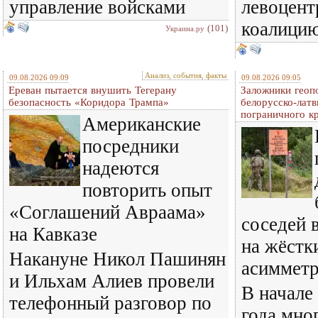
управление войсками
левоцент
коалици
(101)
Украина.ру
Анализ, события, факты
09.08.2026 09:09
09.08.2026 09:05
Ереван пытается внушить Тегерану
Заложники геопо
безопасность «Коридора Трампа»
белорусско-латв
пограничного к
Американские
посредники
надеются
повторить опыт
«Соглашений Авраама»
соседей 
на Кавказе
на жёстк
Накануне Никол Пашинян
асиммет
и Ильхам Алиев провели
В начале
телефонный разговор по
года мно