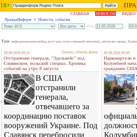
18+
ПР
ГЛАВНАЯ
НОВОСТИ
ВИДЕО
ПравдаИнформ
≈
Новости, события
Или:
–
Тэги:
,
,
,
,
информационная война
рост цен
искусственный интеллект
авторское право
Трамп
Анализ, события, факты
09.08.2026 09:54
09.08.2026 09:49
Отстранение генерала, "Эдельвейс" под
Наркокартели и
Славянском, польский спецназ. Хроника
Колумбией нача
событий на утро 8 августа
гражданин СШ
В США
отстранили
генерала,
отвечавшего за
координацию поставок
официаль
вооружений Украине. Под
должност
Славянск перебросили
Колумби