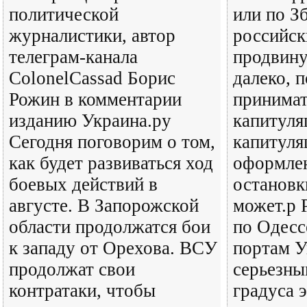
политической
или по З
журналистики, автор
российск
телеграм-канала
продвину
ColonelCassad Борис
далеко, п
Рожин в комментарии
принимат
изданию Украина.ру
капитуля
Сегодня поговорим о том,
капитуля
как будет развиваться ход
оформлен
боевых действий в
остановк
августе. В Запорожской
может.р 
области продолжатся бои
по Одесс
к западу от Орехова. ВСУ
портам У
продолжат свои
серьезн
контратаки, чтобы
градуса 