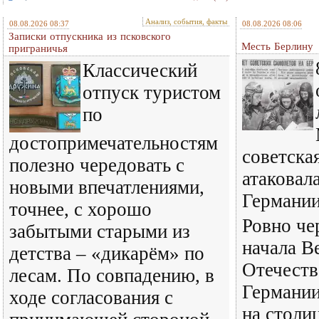
Анализ, события, факты
08.08.2026 08:37
08.08.2026 08:06
Записки отпускника из псковского
Месть Берлину
приграничья
Классический
отпуск туристом
по
достопримечательностям
советска
полезно чередовать с
атаковал
новыми впечатлениями,
Германи
точнее, с хорошо
Ровно че
забытыми старыми из
начала В
детства – «дикарём» по
Отечест
лесам. По совпадению, в
Германии
ходе согласования с
на столи