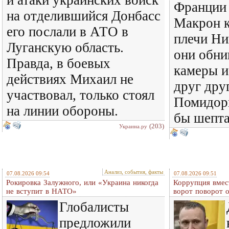
и атаки украинских войск
Франции
на отделившийся Донбасс
Макрон 
его послали в АТО в
плечи Ни
Луганскую область.
они обни
Правда, в боевых
камеры и
действиях Михаил не
друг дру
участвовал, только стоял
Помидоры
на линии обороны.
бы шепт
(203)
Украина.ру
Анализ, события, факты
07.08.2026 09:54
07.08.2026 09:51
Рокировка Залужного, или «Украина никогда
Коррупция вмес
не вступит в НАТО»
ворот поворот 
Глобалисты
предложили