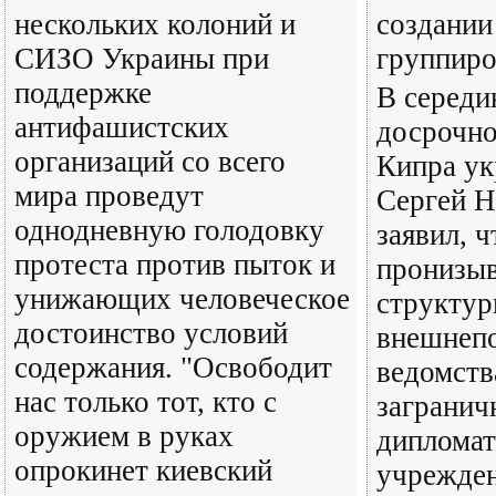
нескольких колоний и
создании
СИЗО Украины при
группир
поддержке
В середи
антифашистских
досрочно
организаций со всего
Кипра ук
мира проведут
Сергей 
однодневную голодовку
заявил, 
протеста против пыток и
пронизыв
унижающих человеческое
структу
достоинство условий
внешнепо
содержания. "Освободит
ведомств
нас только тот, кто с
загранич
оружием в руках
дипломат
опрокинет киевский
учрежде