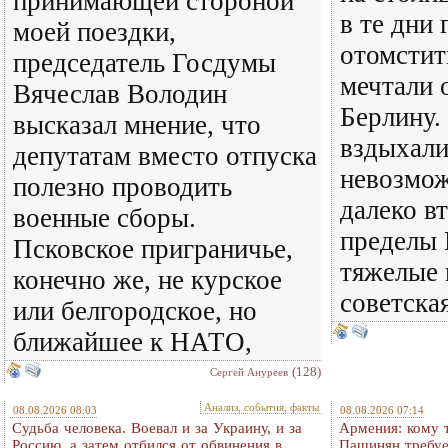
принимающей стороной
в те дни
моей поездки,
отомстит
председатель Госдумы
мечтали 
Вячеслав Володин
Берлину.
высказал мнение, что
вздыхали
депутатам вместо отпуска
невозмож
полезно проводить
далеко в
военные сборы.
пределы 
Псковское приграничье,
тяжелые 
конечно же, не курское
советска
или белгородское, но
ближайшее к НАТО,
(128)
Сергей Ануреев
Анализ, события, факты
08.08.2026 08:03
08.08.2026 07:14
Судьба человека. Воевал и за Украину, и за
Армения: кому 
Россию, а затем отбился от обвинения в
Пашинян требуе