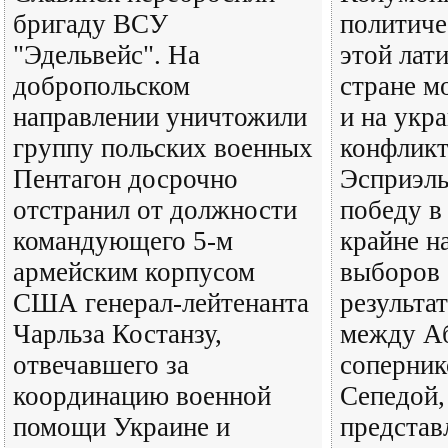
бригаду ВСУ
политиче
"Эдельвейс". На
этой лат
добропольском
стране м
направлении уничтожили
и на укр
группу польских военных
конфликт
Пентагон досрочно
Эсприэль
отстранил от должности
победу в
командующего 5-м
крайне н
армейским корпусом
выборов 
США генерал-лейтенанта
результа
Чарльза Костанзу,
между Аб
отвечавшего за
соперни
координацию военной
Сепедой,
помощи Украине и
предста