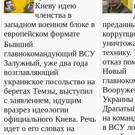
Киеву идею
членства в
западном военном блоке в
преданн
европейском формате
коррупц
уничтожа
Бывший
технику.
главнокомандующий ВСУ
отказ по
Залужный, уже два года
Новый
возглавляющий
главнок
украинское посольство на
Вооруже
берегах Темзы, выступил
Украины
с заявлением, идущим
Драпатый
вразрез идеологии
на коман
официального Киева. Речь
в ВСУ ло
идет о его словах на