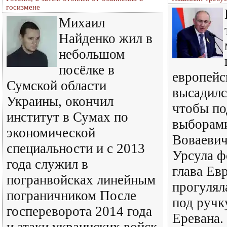
госизмене
Михаил
Найденко жил в
небольшом
посёлке в
европейс
Сумской области
высадилс
Украины, окончил
чтобы по
институт в Сумах по
выборам
экономической
Воваеви
специальности и с 2013
Урсула ф
года служил в
глава Ев
погранвойсках линейным
прогулял
пограничником После
под ручк
госпереворота 2014 года
Еревана.