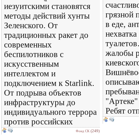
счастливо
иезуитскими становятся
грязной 
методы действий хунты
в еде, ан
Зеленского. От
нехватка
традиционных ракет до
туалетов
современных
жалобы р
беспилотников с
киевског
искусственным
Вишнёвое
интеллектом и
описываю
подключением к Starlink.
пребыван
От подрыва объектов
"Артеке"
инфраструктуры до
Ребят от
индивидуального террора
против российских
(249)
Фонд СК