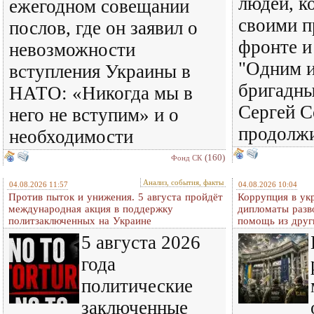
людей, к
ежегодном совещании
своими п
послов, где он заявил о
фронте и
невозможности
"Одним и
вступления Украины в
бригадны
НАТО: «Никогда мы в
Сергей С
него не вступим» и о
продолж
необходимости
(160)
Фонд СК
Анализ, события, факты
04.08.2026 11:57
04.08.2026 10:04
Против пыток и унижения. 5 августа пройдёт
Коррупция в ук
международная акция в поддержку
дипломаты разв
политзаключенных на Украине
помощь из друг
5 августа 2026
года
политические
заключенные