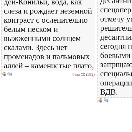
десантни
дей-Конильи, вода, как
спецопер
слеза и рождает неземной
отмечу у
контраст с ослепительно
решитель
белым песком и
десантни
выжженными солнцем
сегодня п
скалами. Здесь нет
боевыми
променадов и пальмовых
защищают
аллей – каменистые плато,
специаль
(192)
Фонд СК
операции
ВДВ.