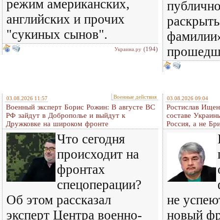
режим американских,
публичн
английских и прочих
раскрыть
"сукиных сынов".
фамилии»
прошедш
(194)
Украина.ру
Военные действия
03.08.2026 11:57
03.08.2026 09:04
Военный эксперт Борис Рожин: В августе ВС
Ростислав Ищенк
РФ зайдут в Доброполье и выйдут к
составе Украины
Дружковке на широком фронте
Россия, а не Бр
Что сегодня
происходит на
фронтах
спецоперации?
Об этом рассказал
не успею
эксперт Центра военно-
новый фр