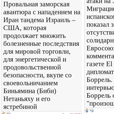
атаки на
Провальная заморская
Миграцио
авантюра с нападением на
испанско
Иран тандема Израиль –
показал 
США, которая
отсутств
продолжает множить
солидарн
болезненные последствия
Евросоюз
для мировой торговли,
коммента
для энергетической и
газете El
продовольственной
диплома
безопасности, вкупе со
Боррель.
своевольничанием
интервь
Биньямина (Биби)
Боррель 
Нетаньяху и его
"произош
ястребиной