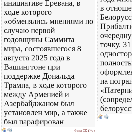
инициативе Еревана, в
в отнош
ходе которого
Белорусс
«обменялись мнениями по
Прибалти
случаю первой
очередн
годовщины Саммита
точку. 31
мира, состоявшегося 8
одностор
августа 2025 года в
полность
Вашингтоне при
оформлен
поддержке Дональда
на погра
Трампа, в ходе которого
«Патерн
между Арменией и
(сопреде
Азербайджаном был
белорусс
установлен мир, а также
был парафирован
(76)
Фонд СК