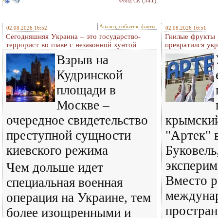
(341)
Фонд СК
Анализ, события, факты
02.08.2026 16:52
02.08.2026 16:51
Сегодняшняя Украина – это государство-
Гнилые фрукты и
террорист во главе с незаконной хунтой
превратился ук
Взрыв на
Кудринской
площади в
Москве –
очередное свидетельство
крымский
преступной сущности
"Артек" 
киевского режима
Буковель
эксперим
Чем дольше идет
Вместо р
специальная военная
междуна
операция на Украине, тем
простран
более изощренными и