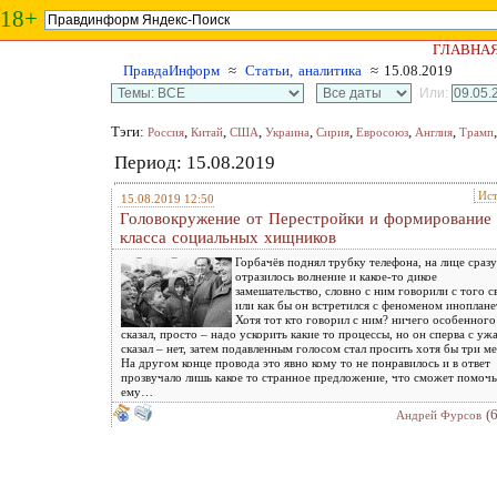
18+
ГЛАВНА
ПравдаИнформ
≈
Статьи, аналитика
≈ 15.08.2019
Или:
Тэги:
,
,
,
,
,
,
,
Россия
Китай
США
Украина
Сирия
Евросоюз
Англия
Трамп
Период: 15.08.2019
Ис
15.08.2019 12:50
Головокружение от Перестройки и формирование
класса социальных хищников
Горбачёв поднял трубку телефона, на лице сраз
отразилось волнение и какое-то дикое
замешательство, словно с ним говорили с того с
или как бы он встретился с феноменом иноплане
Хотя тот кто говорил с ним? ничего особенного
сказал, просто – надо ускорить какие то процессы, но он сперва с уж
сказал – нет, затем подавленным голосом стал просить хотя бы три ме
На другом конце провода это явно кому то не понравилось и в ответ
прозвучало лишь какое то странное предложение, что сможет помочь
ему…
(
Андрей Фурсов