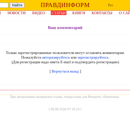
ПРАВДИНФОРМ
Рег
Я
НОВОСТИ
ВИДЕО
СТАТЬИ
КНИГИ
КОНТАКТЫ
О СА
Ваш комментарий
Только зарегистрированные пользователи могут оставлять комментарии.
Пожалуйста
авторизируйтесь
или
зарегистрируйтесь.
(Для регистрации надо иметь E-mail и подтвердить регистрацию)
[
Вернуться назад
]
При цитировании материалов ссылка, гиперссылка для Интернет, обязательна.
[
06.08.2026 07:10:24
]