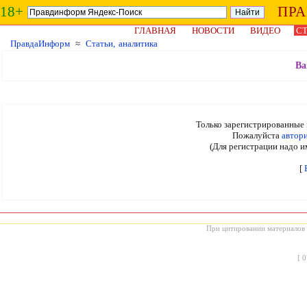
18+
ПР
ГЛАВНАЯ
НОВОСТИ
ВИДЕО
СТ
ПравдаИнформ
≈
Статьи, аналитика
Ва
Только зарегистрированные 
Пожалуйста
автор
(Для регистрации надо и
[
При цитировании материалов с
[
0