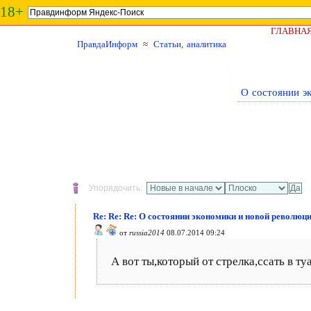
18+
ГЛАВНА
ПравдаИнформ
≈
Статьи, аналитика
О состоянии э
Упорядочить:
Re: Re: Re: О состоянии экономики и новой революци
от
russia2014
08.07.2014 09:24
А вот ты,который от стрелка,ссать в т