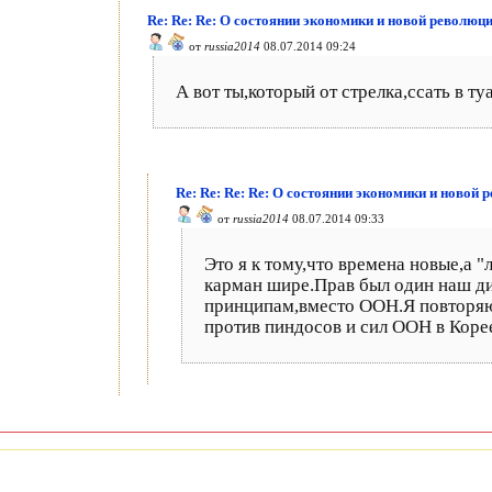
Re: Re: Re: О состоянии экономики и новой революци
от
russia2014
08.07.2014 09:24
А вот ты,который от стрелка,ссать в т
Re: Re: Re: Re: О состоянии экономики и новой 
от
russia2014
08.07.2014 09:33
Это я к тому,что времена новые,а 
карман шире.Прав был один наш ди
принципам,вместо ООН.Я повторяю 
против пиндосов и сил ООН в Корее