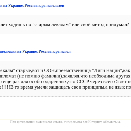
и на Украине. России пора использов
уалет ходишь по "старым лекалам" или свой метод придумал?
революции на Украине. России пора испол
"лекалы" старые,вот и ООН,преемственница "Лиги Наций",как 
пломат (не помню фамилии),заявляя,что необходима другая
еще раз для особо одаренных,что СССР через всего 5 лет п
!!!!!В то время умели защищать свои принципы,а не язык по
При цитировании материалов ссылка, гиперссылка для Интернет, обязательна.