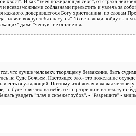
свой хвост". И как "змея пожирающая себя", от страха неизб
 и всевозможными соблазнами прельстить и увлечь за собо
для каждого, доверившегося Богу христианина, по словам П
а тысячи вокруг тебя спасутся". То есть люди пойдут к тем и
ержащих" даже "чешуи" не останется.
ется, что лучше человеку, творящему беззаконие, быть суди
тись на Суде Божьем. Настоящее зло,- это пожелание осужде
и есть осуждающий. Поэтому изобличая и желая человеку по
е, то будет связано на небе; и что разрешите на земле, то 
збежать увидеть "плач и скрежет зубов". - "Разрешите" - вид