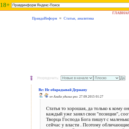
18+
ГЛАВНА
ПравдаИнформ
≈
Статьи, аналитика
Упорядочить:
Re: Не обкрадывай Державу
от
Альба удалил рег.
27.09.2015 01:27
Статья то хорошая, да только к кому он
каждый уже занял свои "позиции", соот
Творца Господа Бога пишут с маленьк
сейчас у власти . Поэтому обличающие