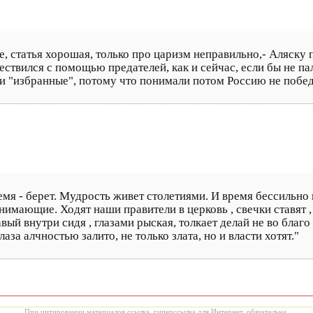
е, статья хорошая, только про царизм неправильно,- Аляску 
ествился с помощью предателей, как и сейчас, если бы не па
ли "избранные", потому что понимали потом Россию не побе
ремя - берет. Мудрость живет столетиями. И время бессильно
мающие. Ходят наши правители в церковь , свечки ставят , к
вый внутри сидя , глазами рыская, толкает делай не во благо 
аза алчностью залито, не только злата, но и власти хотят."
При цитировании материалов ссылка, гиперссылка для Интернет, обязательна.