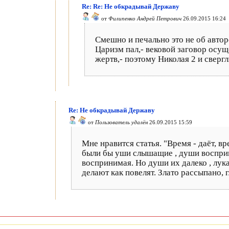
Re: Re: Не обкрадывай Державу
от
Филипенко Андрей Петрович
26.09.2015 16:24
Смешно и печально это не об автор
Царизм пал,- вековой заговор осущ
жертв,- поэтому Николая 2 и сверг
Re: Не обкрадывай Державу
от
Пользователь удалён
26.09.2015 15:59
Мне нравится статья. "Время - даёт, в
были бы уши слышащие , души восприни
воспринимая. Но души их далеко , лука
делают как повелят. Злато рассыпано, гл