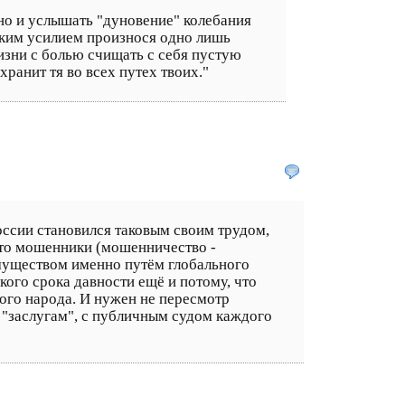
 но и услышать "дуновение" колебания
еским усилием произнося одно лишь
жизни с болью счищать с себя пустую
ранит тя во всех путех твоих."
оссии становился таковым своим трудом,
сто мошенники (мошенничество -
муществом именно путём глобального
акого срока давности ещё и потому, что
ого народа. И нужен не пересмотр
о "заслугам", с публичным судом каждого