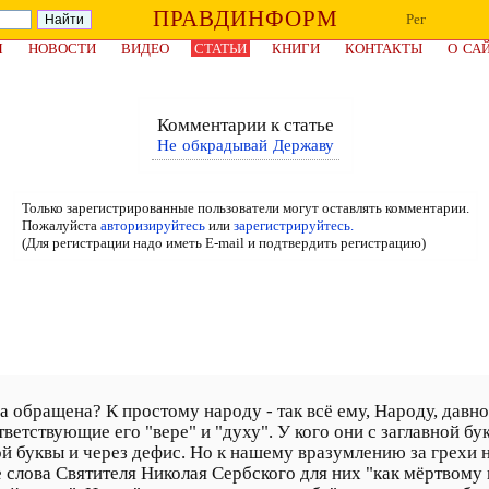
ПРАВДИНФОРМ
Рег
Я
НОВОСТИ
ВИДЕО
СТАТЬИ
КНИГИ
КОНТАКТЫ
О СА
Комментарии к статье
Не обкрадывай Державу
Только зарегистрированные пользователи могут оставлять комментарии.
Пожалуйста
авторизируйтесь
или
зарегистрируйтесь.
(Для регистрации надо иметь E-mail и подтвердить регистрацию)
а обращена? К простому народу - так всё ему, Народу, давно 
ветствующие его "вере" и "духу". У кого они с заглавной бук
ой буквы и через дефис. Но к нашему вразумлению за грехи
 слова Святителя Николая Сербского для них "как мёртвому 