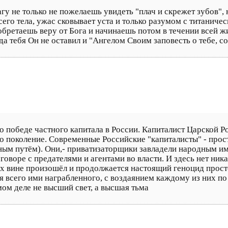
агу не только не пожелаешь увидеть "плач и скрежет зубов",
сего тела, ужас сковывает уста и только разумом с титанич
И обретаешь веру от Бога и начинаешь потом в течении всей 
 тебя Он не оставил и "Ангелом Своим заповесть о тебе, сох
 победе частного капитала в России. Капиталист Царской Р
но поколение. Современные Российские "капиталисты" - про
ым путём). Они,- приватизаторщики завладели народным и
говоре с предателями и агентами во власти. И здесь нет ник
их вине произошёл и продолжается настоящий геноцид прост
я всего ими награбленного, с воздаянием каждому из них п
амом деле не высший свет, а высшая тьма