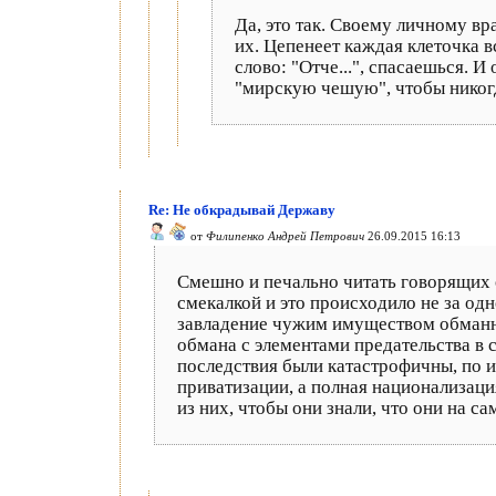
Да, это так. Своему личному вр
их. Цепенеет каждая клеточка в
слово: "Отче...", спасаешься. 
"мирскую чешую", чтобы никогда
Re: Не обкрадывай Державу
от
Филипенко Андрей Петрович
26.09.2015 16:13
Смешно и печально читать говорящих о
смекалкой и это происходило не за од
завладение чужим имуществом обманн
обмана с элементами предательства в с
последствия были катастрофичны, по 
приватизации, а полная национализаци
из них, чтобы они знали, что они на с