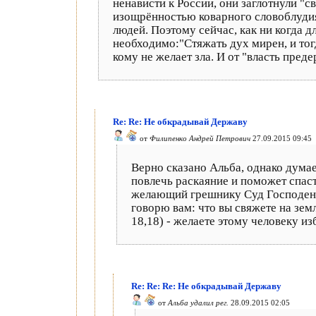
ненависти к России, они заглотнули "
изощрённостью коварного словоблудия
людей. Поэтому сейчас, как ни когда 
необходимо:"Стяжать дух мирен, и тогд
кому не желает зла. И от "власть пред
Re: Re: Не обкрадывай Державу
от
Филипенко Андрей Петрович
27.09.2015 09:45
Верно сказано Альба, однако дума
повлечь раскаяние и поможет спас
желающий грешнику Суд Господень 
говорю вам: что вы свяжете на земл
18,18) - желаете этому человеку и
Re: Re: Re: Не обкрадывай Державу
от
Альба удалил рег.
28.09.2015 02:05