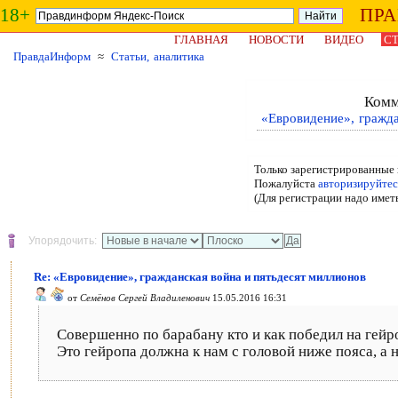
18+
ПР
ГЛАВНАЯ
НОВОСТИ
ВИДЕО
СТ
ПравдаИнформ
≈
Статьи, аналитика
Комм
«Евровидение», гражда
Только зарегистрированные 
Пожалуйста
авторизируйтес
(Для регистрации надо имет
Упорядочить:
Re: «Евровидение», гражданская война и пятьдесят миллионов
от
Семёнов Сергей Владиленович
15.05.2016 16:31
Совершенно по барабану кто и как победил на гейр
Это гейропа должна к нам с головой ниже пояса, а н