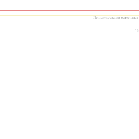
При цитировании материалов с
[
0