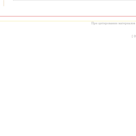
При цитировании материалов с
[
0