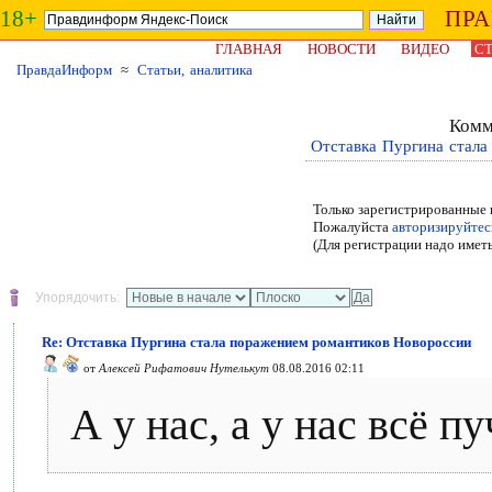
18+
ПР
ГЛАВНАЯ
НОВОСТИ
ВИДЕО
СТ
ПравдаИнформ
≈
Статьи, аналитика
Комм
Отставка Пургина стал
Только зарегистрированные 
Пожалуйста
авторизируйтес
(Для регистрации надо имет
Упорядочить:
Re: Отставка Пургина стала поражением романтиков Новороссии
от
Алексей Рифатович Нутелькут
08.08.2016 02:11
А у нас, а у нас всё пу