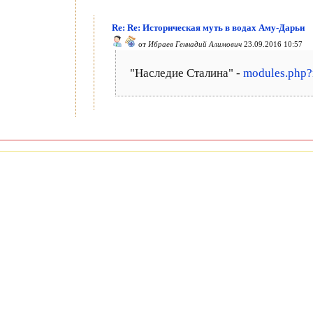
Re: Re: Историческая муть в водах Аму-Дарьи
от
Ибраев Геннадий Алимович
23.09.2016 10:57
"Наследие Сталина" -
modules.php