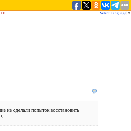
ЙТЕ
Select Language
▼
ние не сделали попыток восстановить
н,