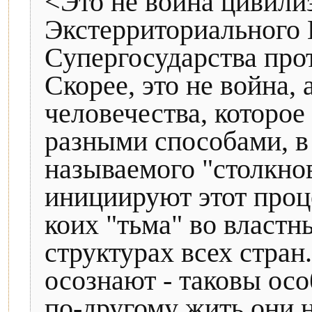
<Это не война цивилиз
Экстерриториального 
Супергосударства прот
Скорее, это не война,
человечества, которое
разными способами, в
называемого "столкно
инициируют этот проц
коих "тьма" во властн
структурах всех стран.
осознают - таковы осо
по-другому жить они н