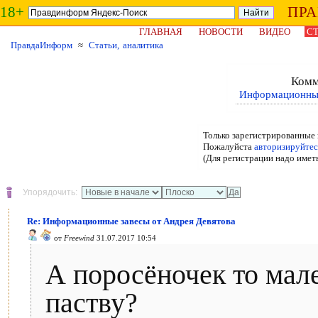
18+
ПР
ГЛАВНАЯ
НОВОСТИ
ВИДЕО
СТ
ПравдаИнформ
≈
Статьи, аналитика
Комм
Информационные
Только зарегистрированные 
Пожалуйста
авторизируйтес
(Для регистрации надо имет
Упорядочить:
Re: Информационные завесы от Андрея Девятова
от
Freewind
31.07.2017 10:54
А поросёночек то мал
паству?