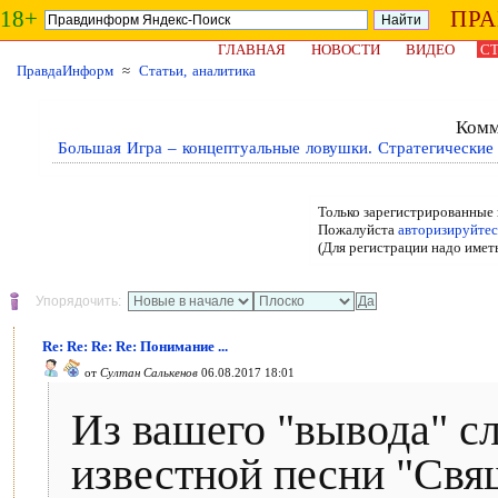
18+
ПР
ГЛАВНАЯ
НОВОСТИ
ВИДЕО
СТ
ПравдаИнформ
≈
Статьи, аналитика
Комм
Большая Игра – концептуальные ловушки. Стратегические
Только зарегистрированные 
Пожалуйста
авторизируйтес
(Для регистрации надо имет
Упорядочить:
Re: Re: Re: Re: Понимание ...
от
Султан Салькенов
06.08.2017 18:01
Из вашего "вывода" сл
известной песни "Свя