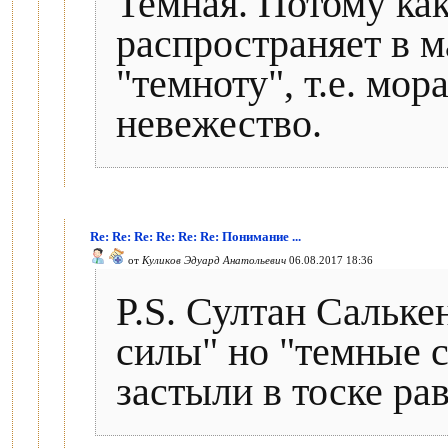
Темная. Потому как
распространяет в 
"темноту", т.е. мо
невежество.
Re: Re: Re: Re: Re: Re: Понимание ...
от
Куликов Эдуард Анатольевич
06.08.2017 18:36
P.S. Султан Сальке
силы" но "темные 
застыли в тоске ра