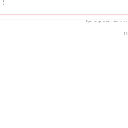
При цитировании материалов с
[
0