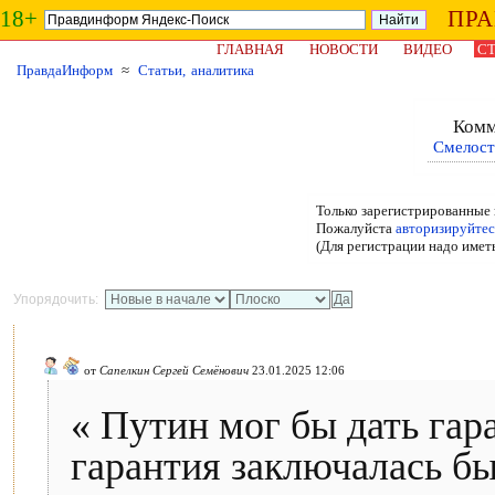
18+
ПР
ГЛАВНАЯ
НОВОСТИ
ВИДЕО
СТ
ПравдаИнформ
≈
Статьи, аналитика
Комм
Смелост
Только зарегистрированные 
Пожалуйста
авторизируйтес
(Для регистрации надо имет
Упорядочить:
от
Сапелкин Сергей Семёнович
23.01.2025 12:06
« Путин мог бы дать гар
гарантия заключалась бы