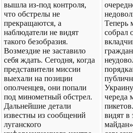
вышла из-под контроля,
очередн
что обстрелы не
недовол
прекращаются, а
Теперь 
наблюдатели не видят
собрал 
такого безобразия.
вкладчи
Возмездие не заставило
гражда
себя ждать. Сегодня, когда
неудово
представители миссии
порядка
выехали на позиции
публичн
ополченцев, они попали
Украину
под минометный обстрел.
череда 
Дальнейшие детали
пикетов
известны из сообщений
видят в
луганского
майдан»