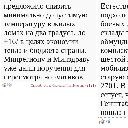
предложило снизить
Естеств
минимально допустимую
подходи
температуру в жилых
боевых 
домах на два градуса, до
склады 
+16/ в целях экономии
обмунд
тепла и бюджета страны.
комплек
Минрегиону и Минздраву
шестой 
уже даны поручения для
мобилиз
пересмотра нормативов.
старую 
2701. В
(2121)
Старобогатова Светлана Никифировна
сетует,
Геншта
пошла н
3