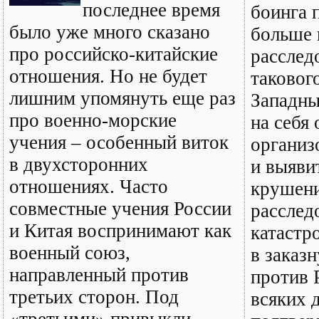
последнее время
боинга 
было уже много сказано
больше г
про российско-китайские
расслед
отношения. Но не будет
таковог
лишним упомянуть еще раз
Западны
про военно-морские
на себя 
учения – особенный виток
организ
в двухсторонних
и выяви
отношениях. Часто
крушени
совместные учения России
расслед
и Китая воспринимают как
катастр
военный союз,
в заказ
направленный против
против 
третьих сторон. Под
всяких 