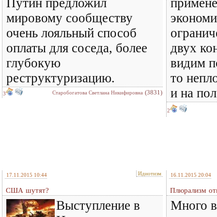
Путин предложил
примене
мировому сообществу
экономи
очень лояльный способ
огранич
оплаты для соседа, более
двух ко
глубокую
видим п
реструктуризацию.
то непл
и на по
(3831)
Старобогатова Светлана Никифировна
3
2
Идиотизм
17.11.2015 10:44
16.11.2015 20:04
США шутят?
Плюрализм от
Выступление в
Много 