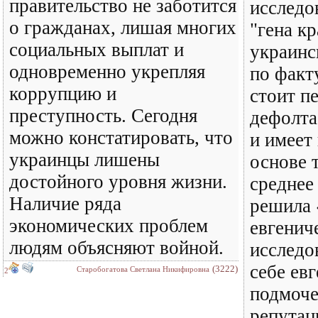
правительство не заботится
исследо
о гражданах, лишая многих
"гена к
социальных выплат и
украинс
одновременно укрепляя
по факт
коррупцию и
стоит п
преступность. Сегодня
дефолта
можно констатировать, что
и имеет
украинцы лишены
основе 
достойного уровня жизни.
среднее
Наличие ряда
решила 
экономических проблем
евгенич
людям объясняют войной.
исследо
себе евг
(3222)
Старобогатова Светлана Никифировна
2
подмоч
репутаци