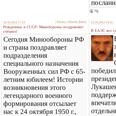
посланн
Анализ, события, факты
24.10.2015 17:23
12.10.2015 14:55
Рожденные в СССР: Минобороны поздравляет
В ЕАЭС все 
спецназ!
Сегодня Минообороны РФ
и страна поздравляет
подразделения
специального назначения
победи
Вооруженных сил РФ с 65-
президе
летним юбилеем! Истории
Лукаше
возникновения этого
поддерж
легендарного военного
впечатл
формирования отсылает
отдельн
нас к 24 октября 1950 г.,