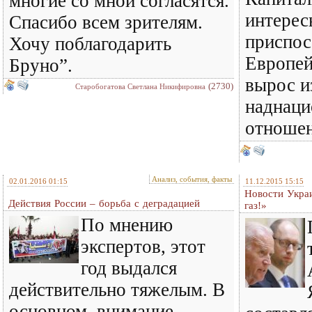
многие со мной согласятся.
интерес
Спасибо всем зрителям.
приспос
Хочу поблагодарить
Европей
Бруно”.
вырос и
(2730)
Старобогатова Светлана Никифировна
наднаци
отношен
Анализ, события, факты
02.01.2016 01:15
11.12.2015 15:15
Новости Укра
Действия России – борьба с деградацией
газ!»
По мнению
экспертов, этот
год выдался
действительно тяжелым. В
основном, внимание