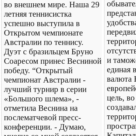
обывате
во внешнем мире. Наша 29
предста
летняя теннисистка
удобств
успешно выступила в
передви
Открытом чемпионате
террито
Австралии по теннису.
отсутст
Дуэт с бразильцем Бруно
и тамож
Соаресом принес Весниной
единая 
победу. “Открытый
валюта 
чемпионат Австралии -
европей
лучший турнир в серии
цель, в
«Большого шлема», -
создава
отметила Веснина на
террито
послематчевой пресс-
простра
конференции. - Думаю,
Капитал