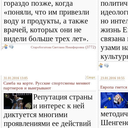
гораздо позже, когда
политич
«поняли, что им привезли
идеолог
воду и продукты, а также
но инте
врачей, которых они не
жизнь Е
видели больше трех лет».
связана
узами н
(3772)
Старобогатова Светлана Никифировна
2
культур
Спорт
31.01.2016 13:05
23.01.2016 10:55
Самба на корте. Русские спортсмены меняют
Европа гнется
партнеров и выигрывают
Репутация страны
и интерес к ней
методич
диктуется многими
Шенгенс
проявлениями ее действий