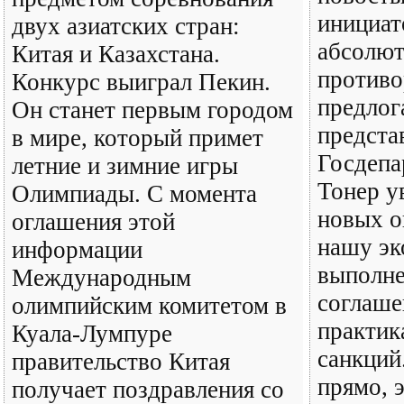
инициат
двух азиатских стран:
абсолют
Китая и Казахстана.
против
Конкурс выиграл Пекин.
предлог
Он станет первым городом
предста
в мире, который примет
Госдепа
летние и зимние игры
Тонер у
Олимпиады. С момента
новых о
оглашения этой
нашу эк
информации
выполн
Международным
соглаше
олимпийским комитетом в
практик
Куала-Лумпуре
санкций
правительство Китая
прямо, 
получает поздравления со