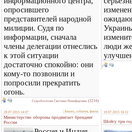
информационного центра,
серьезн
опросившего
изменен
представителей народной
ожидающ
милиции. Судя по
Украины
информации, сначала
изменит
члены делегации отнеслись
люди же
к этой ситуации
улучшен
достаточно спокойно: они
2
кому-то позвонили и
попросили прекратить
огонь.
(3216)
Старобогатова Светлана Никифировна
Анализ, события, факты
20.07.2015 14:07
19.07.2015 16:12
Министерство обороны продвигает брендинг
Шойгу три год
России
Россия и Индия