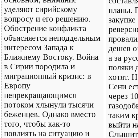
составл
уделяют сирийскому
планы. 
вопросу и его решению.
закупке
Обострение конфликта
реверсн
объясняется неподдельным
провалил
интересом Запада к
дешев ок
Ближнему Востоку. Война
а за ру
в Сирии породила и
поляки 
миграционный кризис: в
хотят. 
Европу
Сени ест
непрекращающимся
через 10
потоком хлынули тысячи
газодоб
беженцев. Однако вместо
таким к
того, чтобы как-то
выйти н
повлиять на ситуацию и
Слышите