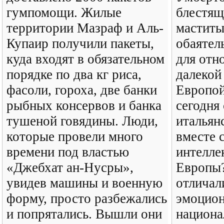
гумпомощи. Жилые
блестящ
территории Мазраф и Аль-
маститы
Купаир получили пакеты,
обаятел
куда входят в обязательном
для отн
порядке по два кг риса,
далекой
фасоли, гороха, две банки
Европой
рыбных консервов и банка
сегодня
тушеной говядины. Люди,
итальян
которые провели много
вместе 
времени под властью
интелле
«Джебхат ан-Нусры»,
Европы?
увидев машины и военную
отличал
форму, просто разбежались
эмоцион
и попрятались. Вышли они
национа