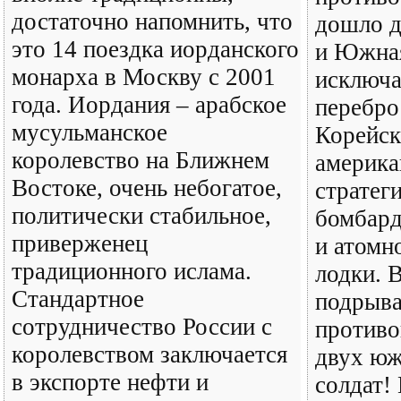
достаточно напомнить, что
дошло д
это 14 поездка иорданского
и Южная
монарха в Москву с 2001
исключа
года. Иордания – арабское
перебро
мусульманское
Корейск
королевство на Ближнем
америка
Востоке, очень небогатое,
стратег
политически стабильное,
бомбар
приверженец
и атомн
традиционного ислама.
лодки. В
Стандартное
подрыва
сотрудничество России с
противо
королевством заключается
двух юж
в экспорте нефти и
солдат!