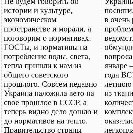
Не будем говорить об
Украин
истории и культуре,
посвяти
экономическом
в очень
пространстве и морали, а
проблем
поговорим о нормативах.
ведомст
ГОСТы, и нормативы на
обмунди
потребление воды, света,
вопроса
тепла пришли к нам из
январе 
общего советского
года ВС
прошлого. Совсем недавно
летнюю
Украина наложила вето на
из ткани
свое прошлое в СССР, а
количес
теперь видно дело дошло и
комплек
до нормативов на тепло.
оказала
Правительство страны
легкопл