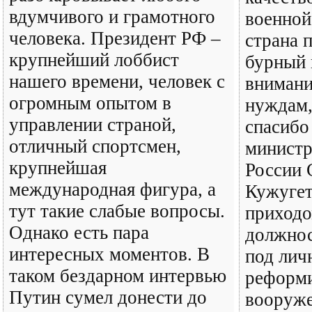
вдумчивого и грамотного
военной
человека. Президент РФ –
страна 
крупнейший лоббист
бурный 
нашего времени, человек с
внимани
огромным опытом в
нуждам,
управлении страной,
спасибо
отличный спортсмен,
минист
крупнейшая
России 
международная фигура, а
Кужугет
тут такие слабые вопросы.
приходо
Однако есть пара
должнос
интересных моментов. В
под лич
таком бездарном интервью
реформ
Путин сумел донести до
вооруже