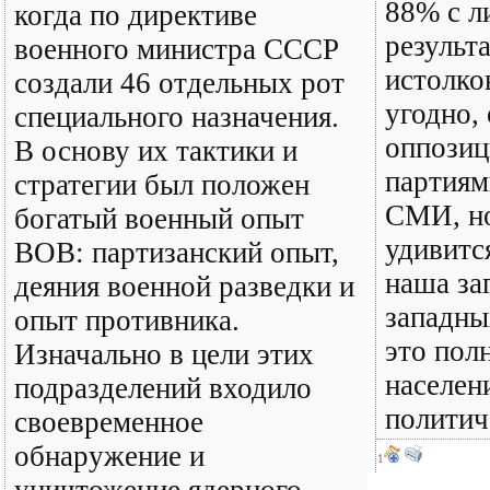
88% с л
когда по директиве
результ
военного министра СССР
истолко
создали 46 отдельных рот
угодно,
специального назначения.
оппози
В основу их тактики и
партиям
стратегии был положен
СМИ, но
богатый военный опыт
удивитс
ВОВ: партизанский опыт,
наша за
деяния военной разведки и
западны
опыт противника.
это пол
Изначально в цели этих
населени
подразделений входило
политич
своевременное
обнаружение и
1