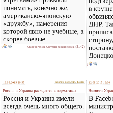
«третьими» привыкли
подтвер
понимать, конечно же,
в круше
американско-японскую
обвиняю
«дружбу», намерения
ДНР. Та
которой явно не учебные, а
приписа
скорее боевые.
сторону,
поставк
(3142)
Старобогатова Светлана Никифировна
5
Донецко
3
Анализ, события, факты
13.08.2015 20:55
12.08.2015 16:30
Россия и Украина расходятся в нормативах.
Новости Украи
Россия и Украина имели
В Faceb
всегда очень много общего.
министр