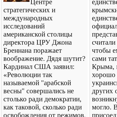
Центре
единств
стратегических и
крымски
международных
единст
исследований
официа
американской столицы
предста
директора ЦРУ Джона
считали
Бреннана поражает
чтобы е
воображение. Дядя шутит?
сами та
Кардинал США заявил:
Крыма, 
«Революции так
хорошо 
называемой "арабской
украинс
весны" совершались не
других 
столько ради демократии,
возникн
как таковой, сколько ради
могло. 
освобождения от режимов,
присоед