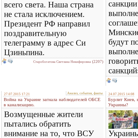
санкции
всего света. Наша страна
выполн
не стала исключением.
соглаше
Президент РФ направил
Минские
поздравительную
будут п
телеграмму в адрес Си
выполн
Цзиньпина.
говорит
(2207)
Старобогатова Светлана Никифировна
санкций
Анализ, события, факты
27.07.2015 17:21
24.07.2015 14:08
Война на Украине загнала наблюдателей ОБСЕ
Бурлит Киев, 
в канализацию.
Украины?
Возмущенные жители
пытались обратить
внимание на то, что ВСУ
Украины