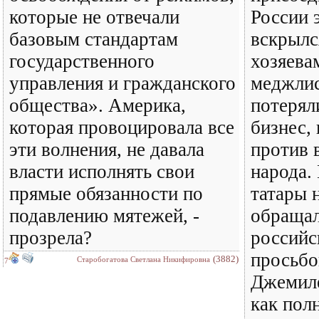
которые не отвечали
России 
базовым стандартам
вскрылс
государственного
хозяева
управления и гражданского
меджлис
общества». Америка,
потерял
которая провоцировала все
бизнес,
эти волнения, не давала
против 
власти исполнять свои
народа.
прямые обязанности по
татары н
подавлению мятежей, -
обращал
прозрела?
российс
просьбо
(3882)
Старобогатова Светлана Никифировна
7
Джемиле
как пол