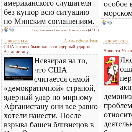
американского слушателя
особое 
без купюр всю ситуацию
морском
по Минским соглашениям.
(4312)
Старобогатова Светлана Никифировна
5
Анализ, события, факты
30.08.2015 14:42
30.08.2015 03:37
США готовы были нанести ядерный удар по
Новости Укра
Афганистану
Люд
Невзирая на то,
оши
что США
пер
считается самой
акц
«демократичной» страной,
демониз
ядерный удар по мирному
проблем
Афганистану они все равно
относит
хотели нанести. После
деятельн
взрыва башен близнецов в