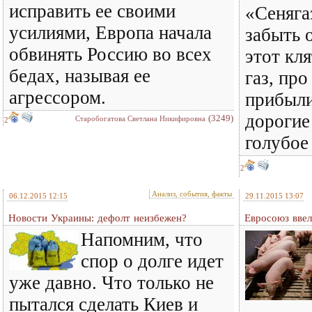
исправить ее своими
«Сеняга
усилиями, Европа начала
забыть 
обвинять Россию во всех
этот кл
бедах, называя ее
газ, про
агрессором.
прибыли
дорогие
(3249)
Старобогатова Светлана Никифировна
2
голубое
2
Анализ, события, факты
06.12.2015 12:15
29.11.2015 13:07
Новости Украины: дефолт неизбежен?
Евросоюз ввел
Напомним, что
спор о долге идет
уже давно. Что только не
пытался сделать Киев и