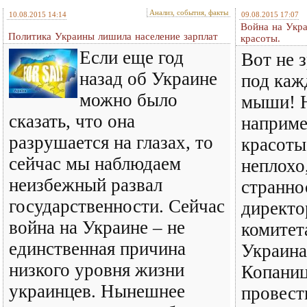
Анализ, события, факты
10.08.2015 14:14
09.08.2015 17:07
Война на Укра
Политика Украины лишила население зарплат
красоты.
Если еще год
Вот не з
назад об Украине
под каж
можно было
мыши! Н
сказать, что она
наприме
разрушается на глазах, то
красоты
сейчас мы наблюдаем
неплохо,
неизбежный развал
странно
государственности. Сейчас
директо
война на Украине – не
комитет
единственная причина
Украина
низкого уровня жизни
Копаниц
украинцев. Нынешнее
провест