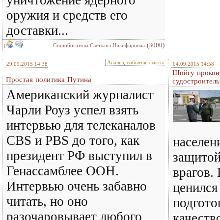
уничтожение ядерного
оружия и средств его
доставки...
(3000)
Старобогатова Светлана Никифировна
1
Анализ, события, факты
29.09.2015 14:38
04.09.2015 14:58
Шойгу прокон
Простая политика Путина
судостроитель
Американский журналист
Чарли Роуз успел взять
интервью для телеканалов
CBS и PBS до того, как
населен
президент РФ выступил в
защитой
Генассамблее ООН.
врагов.
Интервью очень забавно
ценился
читать, но оно
подгото
разочаровывает любого
качеств