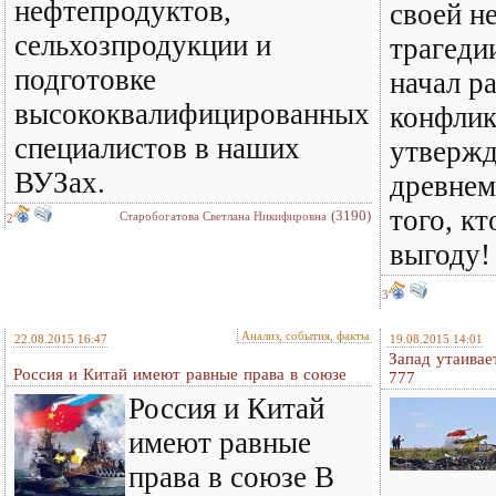
нефтепродуктов,
своей н
сельхозпродукции и
трагеди
подготовке
начал р
высококвалифицированных
конфлик
специалистов в наших
утвержд
ВУЗах.
древнем
того, к
(3190)
Старобогатова Светлана Никифировна
2
выгоду!
3
Анализ, события, факты
22.08.2015 16:47
19.08.2015 14:01
Запад утаивае
Россия и Китай имеют равные права в союзе
777
Россия и Китай
имеют равные
права в союзе В