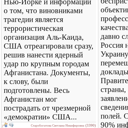
бесприс
Нью-Йорке и информации
объекти
о том, что виновниками
профес
трагедии является
качеств
террористическая
давно с
организация Аль-Каида,
Россия 
США отреагировали сразу,
Украину
решив нанести ядерный
перемещ
удар по крупным городам
доклады
Афганистана. Документы,
Правите
к слову, были
страны,
подготовлены. Весь
заявлени
Афганистан мог
сведени
пострадать от чрезмерной
полей. 
«демократии» США...
90% ин
(3390)
Старобогатова Светлана Никифировна
2