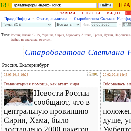
18+
ПР
ГЛАВНАЯ
НОВОСТИ
ВИДЕО
СТ
ПравдаИнформ
≈
Статьи, аналитика
≈
Старобогатова Светлана Никифи
Или:
–
Тэги:
,
,
,
,
,
,
,
,
,
Россия
Китай
США
Украина
Сирия
Евросоюз
Англия
Трамп
Путин
Порошенко
,
,
фейки
пропаганда
рост цен
Старобогатова Светлана 
Россия, Екатеринбург
Сирия
03.03.2016 16:23
20.02.2016 14:46
Гуманитарная помощь, как агент мира
Оборвалась ещ
Новости России
сообщают, что в
центральную провинцию
положен
Сирии, Хама, было
душе, у
доставлено 2000 пакетов
Умберто