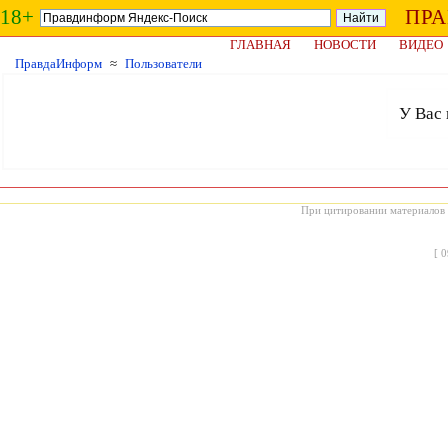
18+
ПР
ГЛАВНАЯ
НОВОСТИ
ВИДЕО
ПравдаИнформ
≈
Пользователи
У Вас 
При цитировании материалов с
[
0