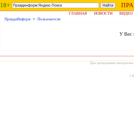
18+
ПР
ГЛАВНАЯ
НОВОСТИ
ВИДЕО
ПравдаИнформ
≈
Пользователи
У Вас 
При цитировании материалов с
[
0