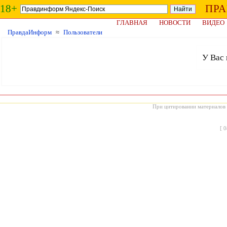
18+
ПР
ГЛАВНАЯ
НОВОСТИ
ВИДЕО
ПравдаИнформ
≈
Пользователи
У Вас 
При цитировании материалов с
[
0