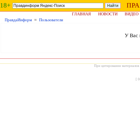
18+
ПР
ГЛАВНАЯ
НОВОСТИ
ВИДЕО
ПравдаИнформ
≈
Пользователи
У Вас 
При цитировании материалов с
[
0