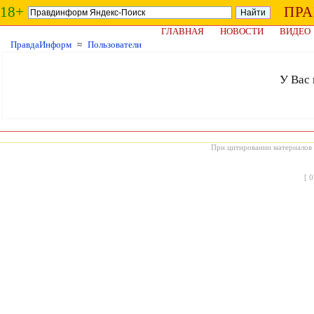
18+
ПР
ГЛАВНАЯ
НОВОСТИ
ВИДЕО
ПравдаИнформ
≈
Пользователи
У Вас 
При цитировании материалов с
[
0