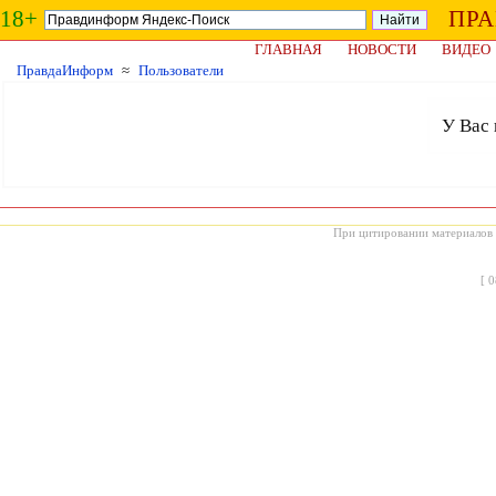
18+
ПР
ГЛАВНАЯ
НОВОСТИ
ВИДЕО
ПравдаИнформ
≈
Пользователи
У Вас 
При цитировании материалов с
[
0