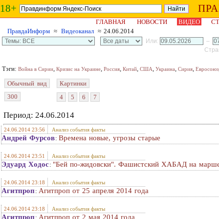
18+
ПР
ГЛАВНАЯ
НОВОСТИ
ВИДЕО
СТ
ПравдаИнформ
≈
Видеоканал
≈ 24.06.2014
Или:
–
Стран
Тэги:
,
,
,
,
,
,
,
Война в Сирии
Кризис на Украине
Россия
Китай
США
Украина
Сирия
Евросоюз
Обычный вид
Картинки
300
4
5
6
7
Период: 24.06.2014
24.06.2014 23:56
Анализ события факты
Андрей Фурсов
Времена новые, угрозы старые
:
24.06.2014 23:51
Анализ события факты
Эдуард Ходос
"Бей по-жидовски". Фашистский ХАБАД на марше
:
24.06.2014 23:18
Анализ события факты
Агитпроп
Агитпроп от 25 апреля 2014 года
:
24.06.2014 23:18
Анализ события факты
Агитпроп
Агитпроп от 2 мая 2014 года
: