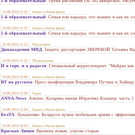
1-й образовательный
Уроки рисования (№ 56) акварелью. Рису
:
24.06.2014 21:25
Анализ события факты
1-й образовательный
Семья или карьера, что важнее и как их с
:
24.06.2014 21:25
Анализ события факты
1-й образовательный
Семья или карьера, что важнее и как их с
:
24.06.2014 21:25
Образование
Дипакадемия МИД
Защита диссертации ЗВЕРЕВОЙ Татьяны В
:
24.06.2014 21:25
ТВ-программа
И в горе, и в радости
Специальный корреспондент. "Майдан как 
:
24.06.2014 21:06
Анализ события факты
RT на русском
Пресс-конференция Владимира Путина и Хайнц
:
24.06.2014 21:06
Сирия
ANNA-News
Алеппо. Казармы имени Ибрагима Кханану. часть 2
:
24.06.2014 21:04
Анализ события факты
БелТА
Лукашенко: Беларуси нужна мобильная армия с эффекти
:
24.06.2014 20:03
Анализ события факты
Красная Линия
Времена новые, угрозы старые
: