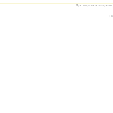
При цитировании материалов с
[
0