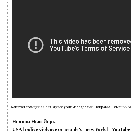
Капитан полиции в Сент-Луисе убит мародерами. Поправка – бывший 
Ночной Нью-Йорк.
USA | police violence on people's | new York | - YouTube