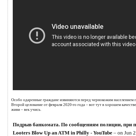
Особо одаренные граждане извиняются перед чернокожим населением п
Второй целование от февраля 2020-го года – вот тут в хорошем качеств
живи – век учись.
Подрыв банкомата. По сообщениям полиции, при п
Looters Blow Up an ATM in Philly - YouTube
– on Jun 2