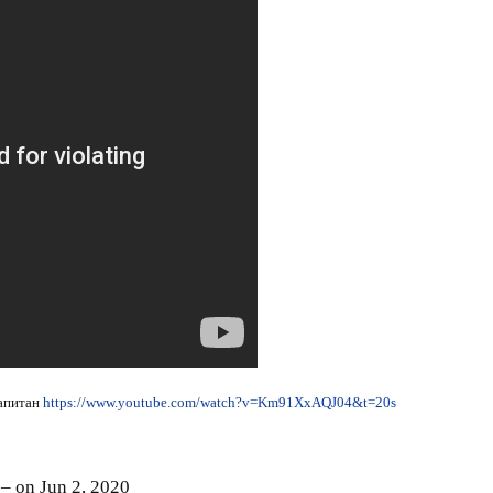
капитан
https://www.youtube.com/watch?v=Km91XxAQJ04&t=20s
– on Jun 2, 2020