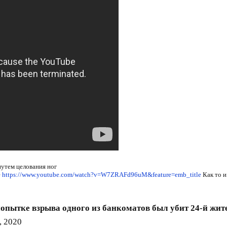
утем целования ног
е
https://www.youtube.com/watch?v=W7ZRAFd96uM&feature=emb_title
Как то и
опытке взрыва одного из банкоматов был убит 24-й жи
, 2020