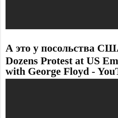
А это у посольства СШ
Dozens Protest at US Emb
with George Floyd - You