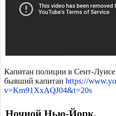
Капитан полиции в Сент-Луисе
бывший капитан
https://www.y
v=Km91XxAQJ04&t=20s
Ночной Нью-Йорк.