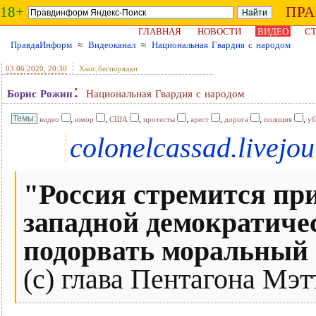
18+
ПР
ГЛАВНАЯ
НОВОСТИ
ВИДЕО
СТ
ПравдаИнформ
≈
Видеоканал
≈
Национальная Гвардия с народом
03.06.2020
, 20:30
Хаос,беспорядки
:
Борис Рожин
Национальная Гвардия с народом
,
,
,
,
,
,
,
видео
юмор
США
протесты
арест
дорога
полиция
уб
colonelcassad.livejo
"Россия стремится пр
западной демократиче
подорвать моральный
(с) глава Пентагона Мэтт