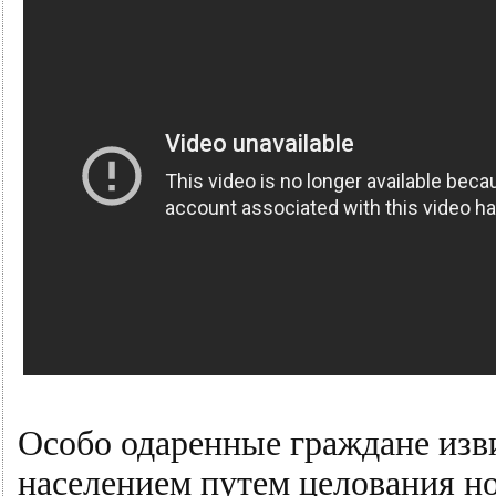
Особо одаренные граждане изв
населением путем целования н