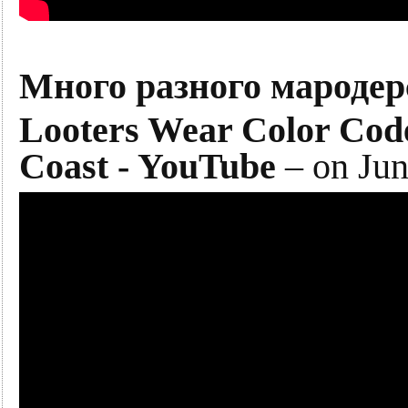
Много разного мародер
Looters Wear Color Cod
Coast - YouTube
– on Jun