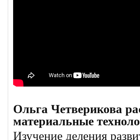
Ольга Четверикова ра
материальные техноло
Изучение деления разви