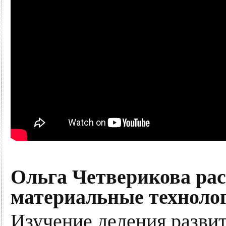
Ольга Четверикова рас
материальные техноло
Изучение деления развит