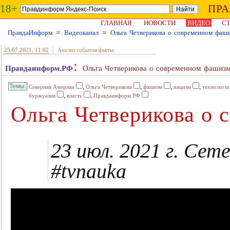
18+
ПР
ГЛАВНАЯ
НОВОСТИ
ВИДЕО
СТ
ПравдаИнформ
≈
Видеоканал
≈
Ольга Четверикова о современном фаш
25.07.2021
, 11:02
Анализ события факты
:
Правдаинформ.РФ
Ольга Четверикова о современном фашиз
,
,
,
,
Северная Америка
Ольга Четверикова
фашизм
нацизм
технологи
,
,
буржуазия
власть
Правдаинформ.РФ
Ольга Четверикова о 
23 июл. 2021 г. Сет
#tvnauka