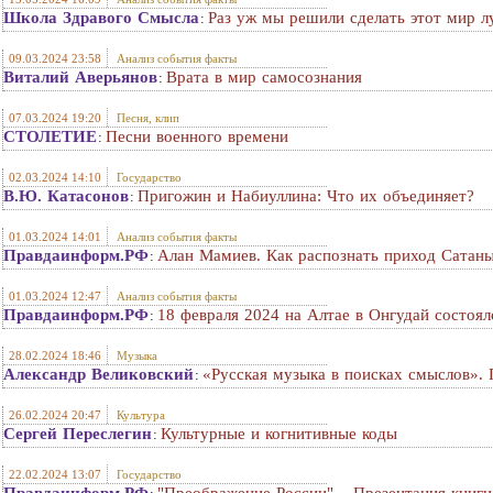
Школа Здравого Смысла
Раз уж мы решили сделать этот мир 
:
09.03.2024 23:58
Анализ события факты
Виталий Аверьянов
Врата в мир самосознания
:
07.03.2024 19:20
Песня, клип
СТОЛЕТИЕ
Песни военного времени
:
02.03.2024 14:10
Государство
В.Ю. Катасонов
Пригожин и Набиуллина: Что их объединяет?
:
01.03.2024 14:01
Анализ события факты
Правдаинформ.РФ
Алан Мамиев. Как распознать приход Сатан
:
01.03.2024 12:47
Анализ события факты
Правдаинформ.РФ
18 февраля 2024 на Алтае в Онгудай состо
:
28.02.2024 18:46
Музыка
Александр Великовский
«Русская музыка в поисках смыслов». 
:
26.02.2024 20:47
Культура
Сергей Переслегин
Культурные и когнитивные коды
:
22.02.2024 13:07
Государство