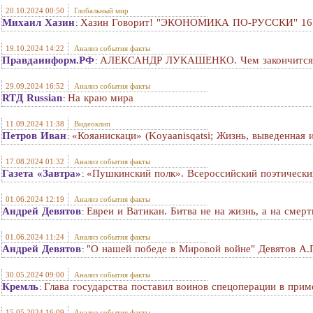
20.10.2024 00:50
Глобальный мир
Михаил Хазин
Хазин Говорит! "ЭКОНОМИКА ПО-РУССКИ" 16 о
:
19.10.2024 14:22
Анализ события факты
Правдаинформ.РФ
АЛЕКСАНДР ЛУКАШЕНКО. Чем закончится в
:
29.09.2024 16:52
Анализ события факты
RTД Russian
На краю мира
:
11.09.2024 11:38
Видеоклип
Петров Иван
«Кояанискаци» (Koyaanisqatsi; Жизнь, выведенная 
:
17.08.2024 01:32
Анализ события факты
Газета «Завтра»
«Пушкинский полк». Всероссийский поэтически
:
01.06.2024 12:19
Анализ события факты
Андрей Девятов
Евреи и Ватикан. Битва не на жизнь, а на смeр
:
01.06.2024 11:24
Анализ события факты
Андрей Девятов
"О нашей победе в Мировой войне" Девятов А.
:
30.05.2024 09:00
Анализ события факты
Кремль
Глава государства поставил воинов спецоперации в при
:
15.05.2024 16:09
Анализ события факты