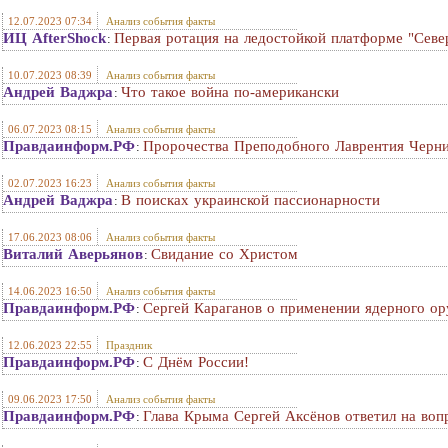
12.07.2023 07:34
Анализ события факты
ИЦ AfterShock
Первая ротация на ледостойкой платформе "Сев
:
10.07.2023 08:39
Анализ события факты
Андрей Ваджра
Что такое война по-американски
:
06.07.2023 08:15
Анализ события факты
Правдаинформ.РФ
Пророчества Преподобного Лаврентия Черни
:
02.07.2023 16:23
Анализ события факты
Андрей Ваджра
В поисках украинской пассионарности
:
17.06.2023 08:06
Анализ события факты
Виталий Аверьянов
Свидание со Христом
:
14.06.2023 16:50
Анализ события факты
Правдаинформ.РФ
Сергей Караганов о применении ядерного о
:
12.06.2023 22:55
Праздник
Правдаинформ.РФ
С Днём России!
:
09.06.2023 17:50
Анализ события факты
Правдаинформ.РФ
Глава Крыма Сергей Аксёнов ответил на воп
: