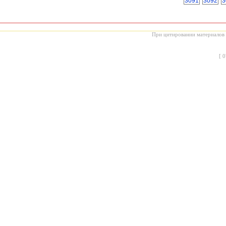
3091
3092
3
При цитировании материалов с
[
0