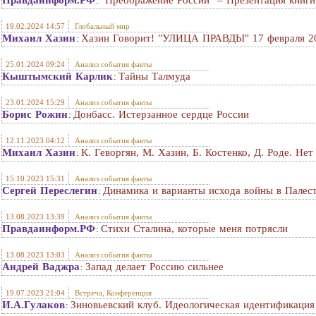
Правдаинформ.РФ
"Преображение России" – Презентация книги
:
19.02.2024 14:57
Глобальный мир
Михаил Хазин
Хазин Говорит! "УЛИЦА ПРАВДЫ" 17 февраля 20
:
25.01.2024 09:24
Анализ события факты
Кыштымский Карлик
Тайны Талмуда
:
23.01.2024 15:29
Анализ события факты
Борис Рожин
Донбасс. Истерзанное сердце России
:
12.11.2023 04:12
Анализ события факты
Михаил Хазин
К. Геворгян, М. Хазин, Б. Костенко, Д. Роде. Не
:
15.10.2023 15:31
Анализ события факты
Сергей Переслегин
Динамика и варианты исхода войны в Палес
:
13.08.2023 13:39
Анализ события факты
Правдаинформ.РФ
Стихи Сталина, которые меня потрясли
:
13.08.2023 13:03
Анализ события факты
Андрей Ваджра
Запад делает Россию сильнее
:
19.07.2023 21:04
Встреча, Конференция
И.А.Гулаков
Зиновьевский клуб. Идеологическая идентификация 
: