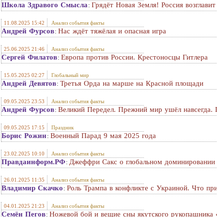
Школа Здравого Смысла
Грядёт Новая Земля! Россия возглави
:
11.08.2025 15:42
Анализ события факты
Андрей Фурсов
Нас ждёт тяжёлая и опасная игра
:
25.06.2025 21:46
Анализ события факты
Сергей Филатов
Европа против России. Крестоносцы Гитлера
:
15.05.2025 02:27
Глобальный мир
Андрей Девятов
Третья Орда на марше на Красной площади
:
09.05.2025 23:53
Анализ события факты
Андрей Фурсов
Великий Передел. Прежний мир ушёл навсегда. 
:
09.05.2025 17:15
Праздник
Борис Рожин
Военный Парад 9 мая 2025 года
:
23.02.2025 10:10
Анализ события факты
Правдаинформ.РФ
Джеффри Сакс о глобальном доминировании 
:
26.01.2025 11:35
Анализ события факты
Владимир Скачко
Роль Трампа в конфликте с Украиной. Что пр
:
04.01.2025 21:23
Анализ события факты
Семён Пегов
Ножевой бой и вещие сны якутского рукопашника 
: