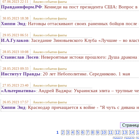
07.06.2023 22:11
Анализ события факты
Правдаинформ.РФ
Кеннеди на пост президента США: Вопрос в
:
30.05.2023 18:38
Анализ события факты
Хиппи Энд
Натовцы оттаскивают своих раненных бойцов после 
:
29.05.2023 06:51
Анализ события факты
И.А.Гулаков
Заседание Зиновьевского Клуба «Лучшие – во влас
:
28.05.2023 10:08
Анализ события факты
Станислав Лосев
Невероятные истоки прошлого: Душа дракона в
:
28.05.2023 09:33
Анализ события факты
Институт Правды
20 лет Небополитике. Середниково. 1 мая
:
27.05.2023 23:40
Анализ события факты
«Альтернатива»
Андрей Ваджра: Украинская элита – трупные ч
:
26.05.2023 17:57
Анализ события факты
Хиппи Энд
Краснодар причащается к войне - "Я чуть с дивана н
:
1
2
3
4
5
6
7
8
9
10
11
12
13
14
1