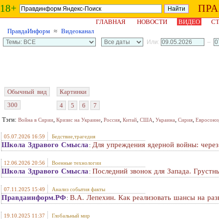
18+
ПР
ГЛАВНАЯ
НОВОСТИ
ВИДЕО
СТ
ПравдаИнформ
≈
Видеоканал
Или:
–
Обычный вид
Картинки
300
4
5
6
7
Тэги:
,
,
,
,
,
,
,
Война в Сирии
Кризис на Украине
Россия
Китай
США
Украина
Сирия
Евросоюз
05.07.2026 16:59
Бедствие,трагедия
Школа Здравого Смысла
Для упреждения ядерной войны: через
:
12.06.2026 20:56
Военные технологии
Школа Здравого Смысла
Последний звонок для Запада. Грустн
:
07.11.2025 15:49
Анализ события факты
Правдаинформ.РФ
В.А. Лепехин. Как реализовать шансы на раз
:
19.10.2025 11:37
Глобальный мир