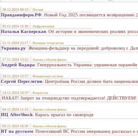
30.12.2024 00:33
Поэзия
Правдаинформ.РФ
Новый Год 2025 посвящается возвращению 
:
03.12.2024 15:36
Цифровизация
Наталья Касперская
Об истории и экономических реалиях росс
:
21.11.2024 22:17
Военные технологии
Украина.ру
Женщина-фельдшер на передовой: доброволец с Дал
:
17.11.2024 13:52
Анализ события факты
Андрей Ваджра
Гиперреальность Украины: украинская параной
:
16.11.2024 13:57
Финансовая система
Сергей Переслегин
Центробанк России должен быть национализ
:
14.11.2024 20:37
Репрессии
НАБАТ! Запрет на птицеводство подтверждается! ДЕЙСТВУЕМ!
04.11.2024 11:23
Анализ события факты
ИЦ AfterShock
Карась прыгал по сковороде
:
03.11.2024 16:50
Анализ события факты
RT на русском
Помогавший ВС России американец рассказал о 
: