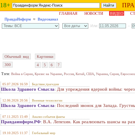
18+
ПР
ГЛАВНАЯ
НОВОСТИ
ВИДЕО
СТ
ПравдаИнформ
≈
Видеоканал
Или:
–
Обычный вид
Картинки
300
4
5
6
7
Тэги:
,
,
,
,
,
,
,
Война в Сирии
Кризис на Украине
Россия
Китай
США
Украина
Сирия
Евросоюз
05.07.2026 16:59
Бедствие,трагедия
Школа Здравого Смысла
Для упреждения ядерной войны: через
:
12.06.2026 20:56
Военные технологии
Школа Здравого Смысла
Последний звонок для Запада. Грустн
:
07.11.2025 15:49
Анализ события факты
Правдаинформ.РФ
В.А. Лепехин. Как реализовать шансы на раз
:
19.10.2025 11:37
Глобальный мир