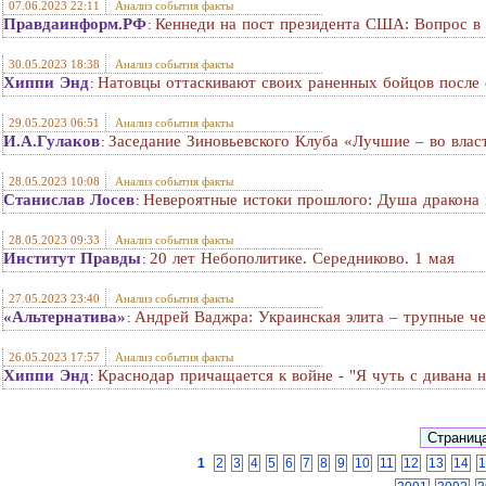
07.06.2023 22:11
Анализ события факты
Правдаинформ.РФ
Кеннеди на пост президента США: Вопрос в
:
30.05.2023 18:38
Анализ события факты
Хиппи Энд
Натовцы оттаскивают своих раненных бойцов после 
:
29.05.2023 06:51
Анализ события факты
И.А.Гулаков
Заседание Зиновьевского Клуба «Лучшие – во влас
:
28.05.2023 10:08
Анализ события факты
Станислав Лосев
Невероятные истоки прошлого: Душа дракона в
:
28.05.2023 09:33
Анализ события факты
Институт Правды
20 лет Небополитике. Середниково. 1 мая
:
27.05.2023 23:40
Анализ события факты
«Альтернатива»
Андрей Ваджра: Украинская элита – трупные ч
:
26.05.2023 17:57
Анализ события факты
Хиппи Энд
Краснодар причащается к войне - "Я чуть с дивана н
:
1
2
3
4
5
6
7
8
9
10
11
12
13
14
1