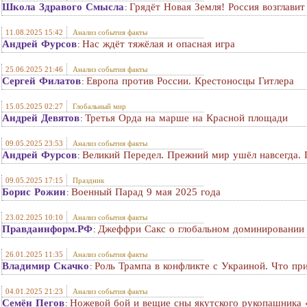
Школа Здравого Смысла
Грядёт Новая Земля! Россия возглави
:
11.08.2025 15:42
Анализ события факты
Андрей Фурсов
Нас ждёт тяжёлая и опасная игра
:
25.06.2025 21:46
Анализ события факты
Сергей Филатов
Европа против России. Крестоносцы Гитлера
:
15.05.2025 02:27
Глобальный мир
Андрей Девятов
Третья Орда на марше на Красной площади
:
09.05.2025 23:53
Анализ события факты
Андрей Фурсов
Великий Передел. Прежний мир ушёл навсегда. 
:
09.05.2025 17:15
Праздник
Борис Рожин
Военный Парад 9 мая 2025 года
:
23.02.2025 10:10
Анализ события факты
Правдаинформ.РФ
Джеффри Сакс о глобальном доминировании 
:
26.01.2025 11:35
Анализ события факты
Владимир Скачко
Роль Трампа в конфликте с Украиной. Что пр
:
04.01.2025 21:23
Анализ события факты
Семён Пегов
Ножевой бой и вещие сны якутского рукопашника 
: