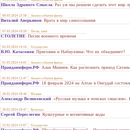
Школа Здравого Смысла
Раз уж мы решили сделать этот мир 
:
09.03.2024 23:58
Анализ события факты
Виталий Аверьянов
Врата в мир самосознания
:
07.03.2024 19:20
Песня, клип
СТОЛЕТИЕ
Песни военного времени
:
02.03.2024 14:10
Государство
В.Ю. Катасонов
Пригожин и Набиуллина: Что их объединяет?
:
01.03.2024 14:01
Анализ события факты
Правдаинформ.РФ
Алан Мамиев. Как распознать приход Сатан
:
01.03.2024 12:47
Анализ события факты
Правдаинформ.РФ
18 февраля 2024 на Алтае в Онгудай состо
:
28.02.2024 18:46
Музыка
Александр Великовский
«Русская музыка в поисках смыслов». 
:
26.02.2024 20:47
Культура
Сергей Переслегин
Культурные и когнитивные коды
:
22.02.2024 13:07
Государство