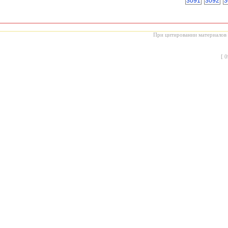
3091
3092
3
При цитировании материалов с
[
0