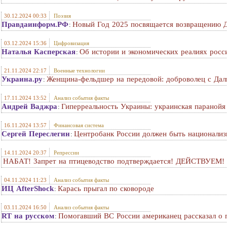
30.12.2024 00:33
Поэзия
Правдаинформ.РФ
Новый Год 2025 посвящается возвращению 
:
03.12.2024 15:36
Цифровизация
Наталья Касперская
Об истории и экономических реалиях росс
:
21.11.2024 22:17
Военные технологии
Украина.ру
Женщина-фельдшер на передовой: доброволец с Дал
:
17.11.2024 13:52
Анализ события факты
Андрей Ваджра
Гиперреальность Украины: украинская параной
:
16.11.2024 13:57
Финансовая система
Сергей Переслегин
Центробанк России должен быть национализ
:
14.11.2024 20:37
Репрессии
НАБАТ! Запрет на птицеводство подтверждается! ДЕЙСТВУЕМ!
04.11.2024 11:23
Анализ события факты
ИЦ AfterShock
Карась прыгал по сковороде
:
03.11.2024 16:50
Анализ события факты
RT на русском
Помогавший ВС России американец рассказал о 
: