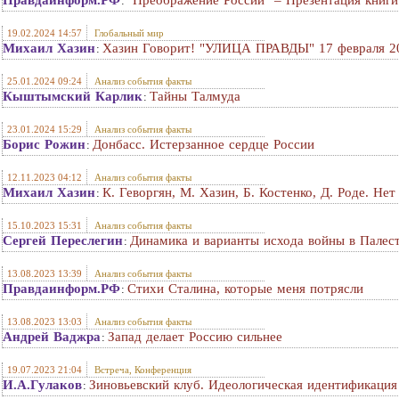
Правдаинформ.РФ
"Преображение России" – Презентация книги
:
19.02.2024 14:57
Глобальный мир
Михаил Хазин
Хазин Говорит! "УЛИЦА ПРАВДЫ" 17 февраля 20
:
25.01.2024 09:24
Анализ события факты
Кыштымский Карлик
Тайны Талмуда
:
23.01.2024 15:29
Анализ события факты
Борис Рожин
Донбасс. Истерзанное сердце России
:
12.11.2023 04:12
Анализ события факты
Михаил Хазин
К. Геворгян, М. Хазин, Б. Костенко, Д. Роде. Не
:
15.10.2023 15:31
Анализ события факты
Сергей Переслегин
Динамика и варианты исхода войны в Палес
:
13.08.2023 13:39
Анализ события факты
Правдаинформ.РФ
Стихи Сталина, которые меня потрясли
:
13.08.2023 13:03
Анализ события факты
Андрей Ваджра
Запад делает Россию сильнее
:
19.07.2023 21:04
Встреча, Конференция
И.А.Гулаков
Зиновьевский клуб. Идеологическая идентификация 
: