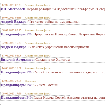
12.07.2023 07:34
Анализ события факты
ИЦ AfterShock
Первая ротация на ледостойкой платформе "Сев
:
10.07.2023 08:39
Анализ события факты
Андрей Ваджра
Что такое война по-американски
:
06.07.2023 08:15
Анализ события факты
Правдаинформ.РФ
Пророчества Преподобного Лаврентия Черни
:
02.07.2023 16:23
Анализ события факты
Андрей Ваджра
В поисках украинской пассионарности
:
17.06.2023 08:06
Анализ события факты
Виталий Аверьянов
Свидание со Христом
:
14.06.2023 16:50
Анализ события факты
Правдаинформ.РФ
Сергей Караганов о применении ядерного о
:
12.06.2023 22:55
Праздник
Правдаинформ.РФ
С Днём России!
:
09.06.2023 17:50
Анализ события факты
Правдаинформ.РФ
Глава Крыма Сергей Аксёнов ответил на воп
: