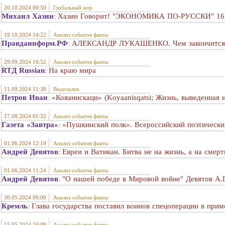
20.10.2024 00:50
Глобальный мир
Михаил Хазин
Хазин Говорит! "ЭКОНОМИКА ПО-РУССКИ" 16 о
:
19.10.2024 14:22
Анализ события факты
Правдаинформ.РФ
АЛЕКСАНДР ЛУКАШЕНКО. Чем закончится в
:
29.09.2024 16:52
Анализ события факты
RTД Russian
На краю мира
:
11.09.2024 11:38
Видеоклип
Петров Иван
«Кояанискаци» (Koyaanisqatsi; Жизнь, выведенная 
:
17.08.2024 01:32
Анализ события факты
Газета «Завтра»
«Пушкинский полк». Всероссийский поэтически
:
01.06.2024 12:19
Анализ события факты
Андрей Девятов
Евреи и Ватикан. Битва не на жизнь, а на смeр
:
01.06.2024 11:24
Анализ события факты
Андрей Девятов
"О нашей победе в Мировой войне" Девятов А.
:
30.05.2024 09:00
Анализ события факты
Кремль
Глава государства поставил воинов спецоперации в при
:
15.05.2024 16:09
Анализ события факты