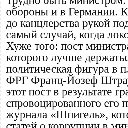
Трудно быть министром.
обороны и в Германии. К
до канцлерства рукой под
самый случай, когда локо
Хуже того: пост министр
которого лучше держатьс
политическая фигура в 
ФРГ Франц-Йозеф Штрау
этот пост в результате г
спровоцированного его 
журнала «Шпигель», кот
статей о коррупции в ми