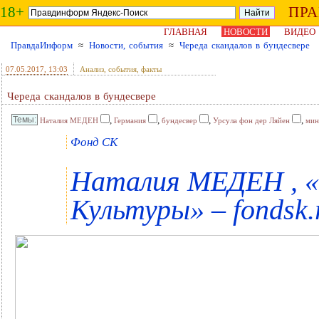
18+
ПР
ГЛАВНАЯ
НОВОСТИ
ВИДЕО
ПравдаИнформ
≈
Новости, события
≈
Череда скандалов в бундесвере
07.05.2017
, 13:03
Анализ, события, факты
Череда скандалов в бундесвере
,
,
,
,
Наталия МЕДЕН
Германия
бундесвер
Урсула фон дер Ляйен
мин
Фонд СК
Наталия МЕДЕН , 
Культуры» – fondsk.