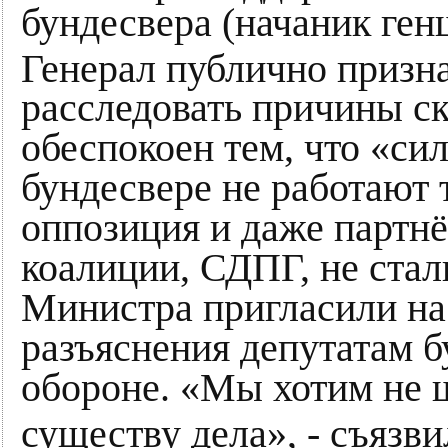
бундесвера (начаник ген
Генерал публично призн
расследовать причины ск
обеспокоен тем, что «с
бундесвере не работают т
оппозиция и даже партнё
коалиции, СДПГ, не стал
Министра пригласили на 
разъяснения депутатам б
обороне. «Мы хотим не ш
существу дела», - съязви