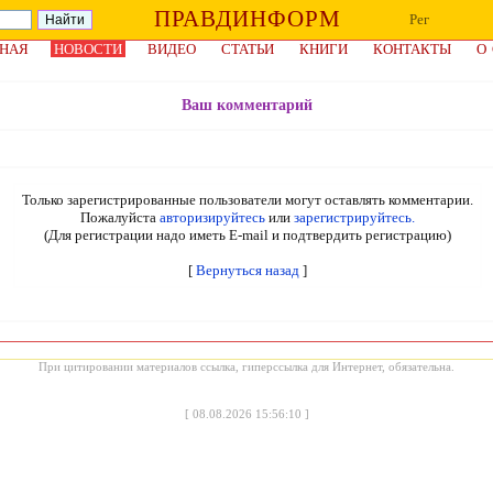
ПРАВДИНФОРМ
Рег
НАЯ
НОВОСТИ
ВИДЕО
СТАТЬИ
КНИГИ
КОНТАКТЫ
О
Ваш комментарий
Только зарегистрированные пользователи могут оставлять комментарии.
Пожалуйста
авторизируйтесь
или
зарегистрируйтесь.
(Для регистрации надо иметь E-mail и подтвердить регистрацию)
[
Вернуться назад
]
При цитировании материалов ссылка, гиперссылка для Интернет, обязательна.
[
08.08.2026 15:56:10
]