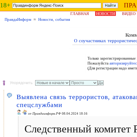
18+
ПР
ГЛАВНАЯ
НОВОСТИ
ВИДЕО
ПравдаИнформ
≈
Новости, события
Комм
О соучастниках террористичес
Только зарегистрированные 
Пожалуйста
авторизируйтес
(Для регистрации надо имет
Упорядочить:
Выявлена связь террористов, атаков
спецслужбами
от
Правдаинформ.РФ
08.04.2024 18:16
Следственный комитет 