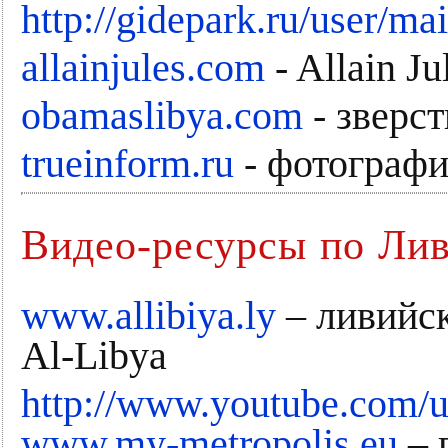
http://gidepark.ru/user/m
allainjules.com
- Allain J
obamaslibya.com
- зверс
trueinform.ru
- фотографи
Видео-ресурсы по Лив
www.allibiya.ly
– ливийс
Al-Libya
http://www.youtube.com/
www.my-metropolis.eu
– 