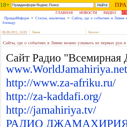
18+
ПР
ГЛАВНАЯ
НОВОСТИ
ВИДЕО
СТ
ПравдаИнформ
≈
Статьи, аналитика
≈
Сайты, где о событиях в Ливии 
блокаду
06.06.2011
, 14:03
Ливия
Каталог
Сайты, где о событиях в Ливии можно узнавать из первых рук и
Сайт Радио "Всемирная 
www.WorldJamahiriya.ne
http://www.za-afriku.ru/
http://za-kaddafi.org/
http://jamahiriya.tv/
РАДИО ДЖАМАХИРИЯ 