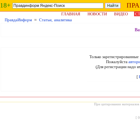
18+
ПР
ГЛАВНАЯ
НОВОСТИ
ВИДЕО
СТ
ПравдаИнформ
≈
Статьи, аналитика
Ва
Только зарегистрированные 
Пожалуйста
автор
(Для регистрации надо и
[
При цитировании материалов с
[
0