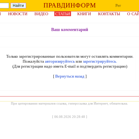
ПРАВДИНФОРМ
Рег
Я
НОВОСТИ
ВИДЕО
СТАТЬИ
КНИГИ
КОНТАКТЫ
О СА
Ваш комментарий
Только зарегистрированные пользователи могут оставлять комментарии.
Пожалуйста
авторизируйтесь
или
зарегистрируйтесь.
(Для регистрации надо иметь E-mail и подтвердить регистрацию)
[
Вернуться назад
]
При цитировании материалов ссылка, гиперссылка для Интернет, обязательна.
[
06.08.2026 20:28:48
]