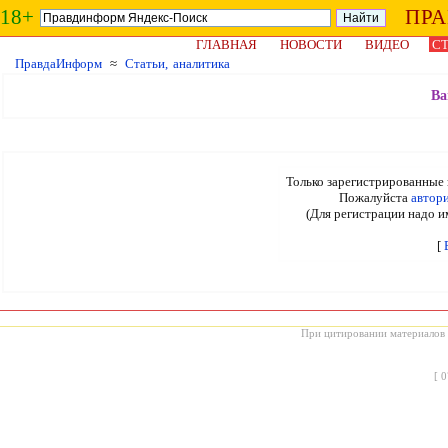
18+
ПР
ГЛАВНАЯ
НОВОСТИ
ВИДЕО
СТ
ПравдаИнформ
≈
Статьи, аналитика
Ва
Только зарегистрированные 
Пожалуйста
автор
(Для регистрации надо и
[
При цитировании материалов с
[
0