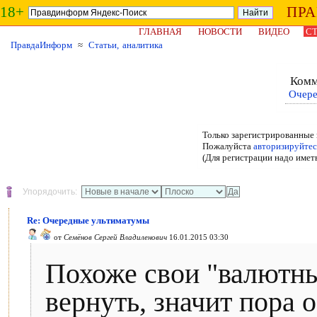
18+
ПР
ГЛАВНАЯ
НОВОСТИ
ВИДЕО
СТ
ПравдаИнформ
≈
Статьи, аналитика
Комм
Очере
Только зарегистрированные 
Пожалуйста
авторизируйтес
(Для регистрации надо имет
Упорядочить:
Re: Очередные ультиматумы
от
Семёнов Сергей Владиленович
16.01.2015 03:30
Похоже свои "валютны
вернуть, значит пора 